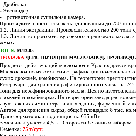
- Дробилка
- Экспандер
- Противоточная сушильная камера.
Производительность: соя экспандированная до 250 тонн 
1.2. Линия экстракции. Производительностью 200 тонн с
1.3. Линия по производству соевого и рапсового масла, а
жмыха.
ЛОТ №
МЛЗ-05
ПРОДАЖА
ДЕЙСТВУЮЩИЙ МАСЛОЗАВОД, ПРОИЗВОД
Продается действующий маслозавод в Краснодарском кра
Маслозавод по изготовлению, рафинации подсолнечного
сухих дрожжей, комбикорма. На территории предприяти
Резервуары для хранения рафинированного масла на 245 
тонн для нерафинированного масла. Цех по изготовлени
дрожжей и комбикорма. На территории завода располож
двухэтажных административных здания, фирменный мага
Ангара для хранения сырья, общей площадью 8 тыс. кв.м
Трансформаторная подстанция на 635 кВт.
Земельный участок 4,5 га. Огорожен бетонным забором.
Семечка:
75 т/сут
;
Рафинация: 50 т/сут.;