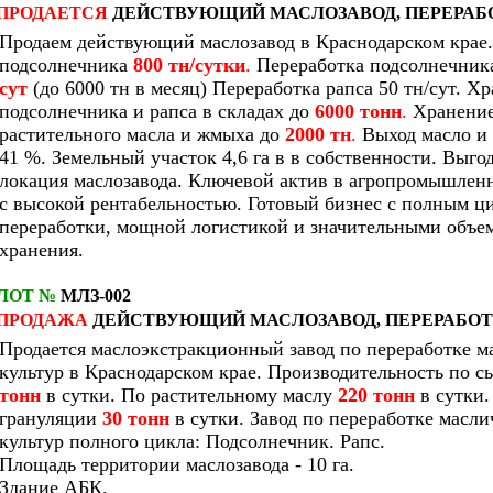
ПРОДАЕТСЯ
ДЕЙСТВУЮЩИЙ МАСЛОЗАВОД, ПЕРЕРАБ
Продаем действующий маслозавод в Краснодарском крае
подсолнечника
800 тн/сутки
.
Переработка подсолнечни
сут
(до 6000 тн в месяц) Переработка рапса 50 тн/сут. Х
подсолнечника и рапса в складах до
6000 тонн
.
Хранени
растительного масла и жмыха до
2000 тн
.
Выход масло и
41 %. Земельный участок 4,6 га в в собственности. Выго
локация маслозавода. Ключевой актив в агропромышлен
с высокой рентабельностью. Готовый бизнес с полным ц
переработки, мощной логистикой и значительными объе
хранения.
ЛОТ №
МЛЗ-002
ПРОДАЖА
ДЕЙСТВУЮЩИЙ МАСЛОЗАВОД, ПЕРЕРАБО
Продается маслоэкстракционный завод по переработке 
культур в Краснодарском крае. Производительность по 
тонн
в сутки. По растительному маслу
220 тонн
в сутки.
грануляции
30 тонн
в сутки.
Завод по переработке масл
культур полного цикла: Подсолнечник. Рапс.
Площадь территории маслозавода - 10 га.
Здание АБК.