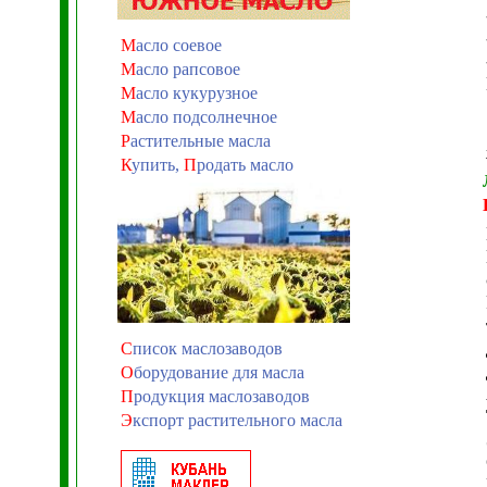
М
асло соевое
М
асло рапсовое
М
асло кукурузное
М
асло подсолнечное
Р
астительные масла
К
упить,
П
родать масло
С
писок маслозаводов
О
борудование для масла
П
родукция маслозаводов
Э
кспорт растительного масла