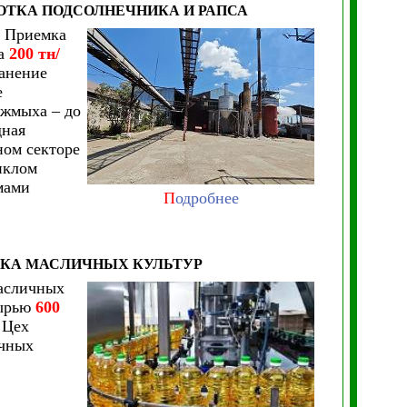
ОТКА ПОДСОЛНЕЧНИКА И РАПСА
. Приемка
ка
200 тн/
ранение
е
 жмыха – до
дная
ном секторе
иклом
мами
П
одробнее
ТКА МАСЛИЧНЫХ КУЛЬТУР
масличных
сырью
600
 Цех
ичных