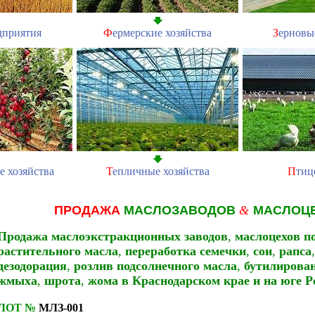
дприятия
Ф
ермерские хозяйства
З
ерновы
е хозяйства
Т
епличные хозяйства
П
тиц
ПРОДАЖА
МАСЛОЗАВОДОВ
&
МАСЛОЦ
Продажа маслоэкстракционных заводов
,
маслоцехов по
растительного масла
,
переработка семечки
,
сои
,
рапса
,
дезодорация
,
розлив подсолнечного масла
,
бутилирован
жмыха
,
шрота
,
жома
в Краснодарском крае
и на юге Р
ЛОТ №
МЛЗ-001