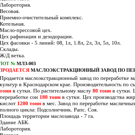
Лаборотория.
Весовая.
Приемно-очистительный комплекс.
Котельная.
Масло-прессовой цех.
Цех рафинации и дезодорации.
Цех фасовки - 5 линий: 08, 1л, 1.8л, 2л, 3л, 5л, 10л.
Склады.
Ж/Д ветка.
ЛОТ №
МЛЗ-003
ПРОДАЕТСЯ
МАСЛОЭКСТРАКЦИОННЫЙ ЗАВОД ПО ПЕР
Продается маслоэкстракционный завод по переработке 
культур в Краснодарском крае. Производительность по 
тонн
в сутки. По растительному маслу
8
0 тонн
в сутки. 
переработке сои
18
0 тонн
в сутки. Цех производства жи
кислот
1200 тонн
в мес. Завод по переработке масличных
полного цикла: Подсолнечник. Рапс. Соя.
Площадь территории маслозавода - 7 га.
Здание АБК.
Лаборотория.