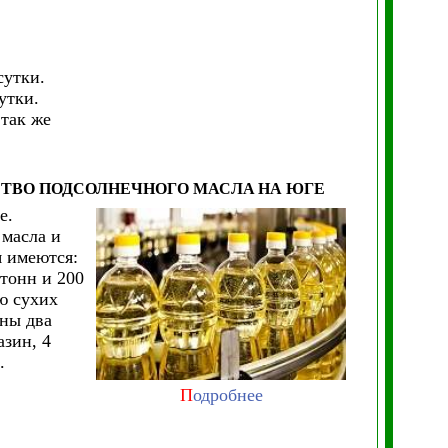
сутки.
утки.
 так же
СТВО ПОДСОЛНЕЧНОГО МАСЛА
НА ЮГЕ
е.
 масла и
я имеются:
тонн и 200
ю сухих
ены два
зин, 4
.
П
одробнее