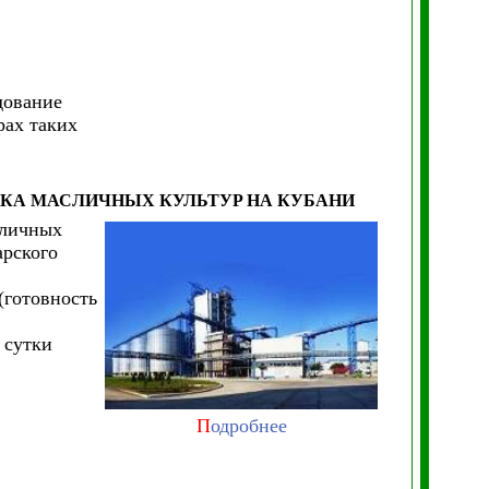
дование
рах таких
ТКА МАСЛИЧНЫХ КУЛЬТУР
НА КУБАНИ
сличных
арского
(готовность
 сутки
П
одробнее