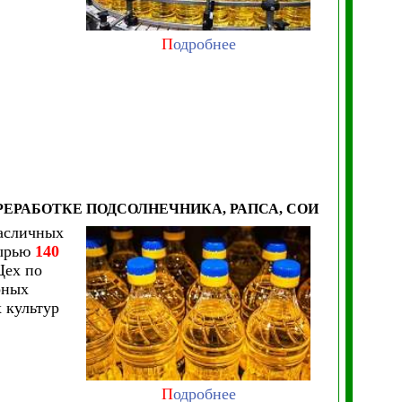
П
одробнее
ЕРАБОТКЕ ПОДСОЛНЕЧНИКА, РАПСА, СОИ
масличных
сырью
140
Цех по
рных
 культур
П
одробнее