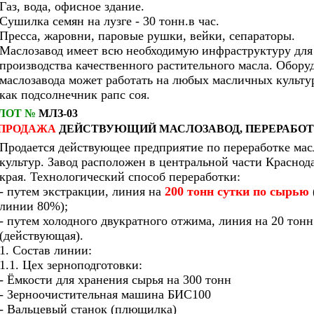
Газ, вода, офисное здание.
Сушилка семян на лузге - 30 тонн.в час.
Пресса, жаровни, паровые рушки, вейки, сепараторы.
Маслозавод имеет всю необходимую инфраструктуру для
производства качественного растительного масла. Обору
маслозавода может работать на любых масличных культу
как подсолнечник рапс соя.
ЛОТ №
МЛЗ-03
ПРОДАЖА
ДЕЙСТВУЮЩИЙ МАСЛОЗАВОД, ПЕРЕРАБО
Продается действующее предприятие по переработке ма
культур. Завод расположен в центральной части Краснод
края. Технологический способ переработки:
- путем экстракции, линия на
200 тонн сутки по сырью
линии 80%);
- путем холодного двукратного отжима, линия на 20 тонн
(действующая).
1. Состав линии:
1.1. Цех зерноподготовки:
- Ёмкости для хранения сырья на 300 тонн
- Зерноочистительная машина БИС100
- Вальцевый станок (плющилка)