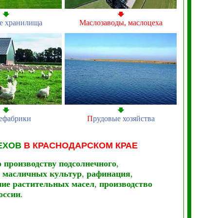
е хранилища
Маслозаводы, маслоцеха
ефабрики
П
рудовые хозяйства
ЕХОВ
В КРАСНОДАРСКОМ КРАЕ
 производству подсолнечного
,
масличных культур
,
рафинация
,
ие растительных масел
,
производство
оссии
.