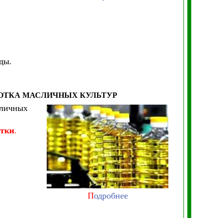
ды.
ОТКА МАСЛИЧНЫХ КУЛЬТУР
сличных
утки
.
П
одробнее