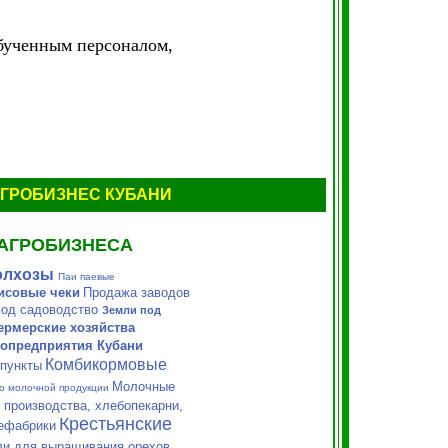
обученным персоналом,
ГРОБИЗНЕС
КУБАНИ
АГРОБИЗНЕСА
олхозы
Паи паевые
исовые чеки
Продажа заводов
од садоводство
Земли под
рмерские хозяйства
опредприятия Кубани
Комбикормовые
пункты
Молочные
о молочной продукции
производства, хлебопекарни,
Крестьянские
ефабрики
и для выращивания орехов