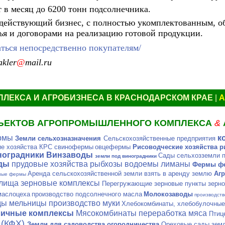
 в месяц до 6200 тонн подсолнечника.
к действующий бизнес, с полностью укомплектованным, 
ья и договорами на реализацию готовой продукции.
ться непосредственно покупателям/
kler
@
mail.ru
ПЛЕКСА И АГРОБИЗНЕСА
В
КРАСНОДАРСК
ОМ
КРА
Е
|
А
ЪЕКТОВ АГРОПРОМЫШЛЕННОГО КОМПЛЕКСА
&
рмы
к
Земли сельхозназначения
Сельскохозяйственные предприятия
е хозяйства КРС
свинофермы
овцефермы
Рисоводческие хозяйства р
ноградники Винзаводы
Сады сельхозземли п
земли под виноградники
ды
прудовые хозяйства рыбхозы водоемы лиманы
Фермы фе
Аренда сельскохозяйственной земли взять в аренду землю
Агр
ные фермы
лища зерновые
комплексы
Перегружающие зерновые пункты зерно
маслоцеха
производство подсолнечного масла
Молокозаводы
производств
ы мельницы производство муки
Хлебокомбинаты, хлебобулочные 
личные комплексы
Мясокомбинаты переработка мяса
Птиц
 (КФХ)
Земли для садоводства огородничества
Ореховые сады земл