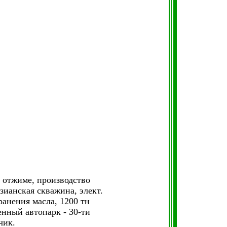
м отжиме, производство
зианская скважина, элект.
ранения масла, 1200 тн
венный автопарк
-
30-ти
чик.