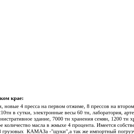
ком крае:
и, новые 4 пресса на первом отжиме, 8 прессов на второ
10тн в сутки, электронные весы 60 тн, лаборатория, арте
министративное здание, 7000 тн хранения семян, 1200 тн х
ое количество масла в жмыхе 4 процента. Имеется собст
 грузовых
КАМАЗа -"щуки",а так же импортный погруз