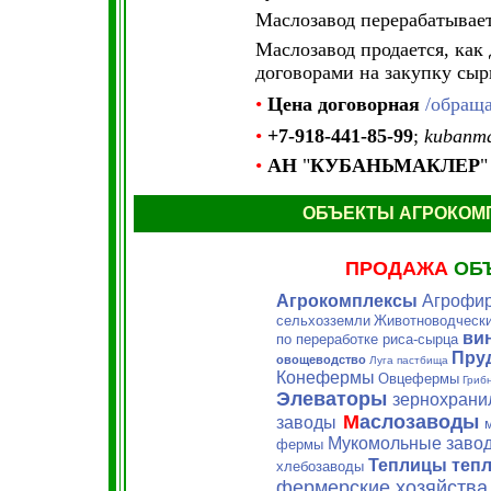
Маслозавод перерабатывает
Маслозавод продается, ка
договорами на закупку сыр
•
Цена
договорная
/обраща
•
+7-918-441-85-99
;
kubanma
•
АН
"
КУБАНЬМАКЛЕР
"
ОБЪЕКТЫ АГРОКОМ
ПРОДАЖА
ОБ
Агрокомплексы
Агрофи
сельхозземли
Животноводчески
ви
по переработке риса-сырца
Пру
овощеводство
Луга пастбища
Конефермы
Овцефермы
Гриб
Элеваторы
зернохрани
М
аслозаводы
заводы
Мукомольные завод
фермы
Теплицы теп
хлебозаводы
фермерские хозяйства