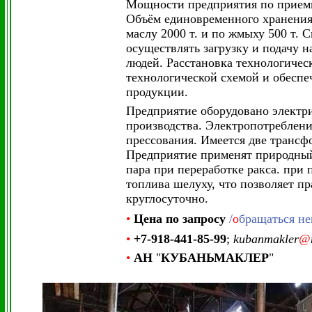
Мощности предприятия по приемки
Объём единовременного хранения 
маслу 2000 т. и по жмыху 500 т.
осуществлять загрузку и подачу 
людей. Расстановка технологическ
технологической схемой и обеспе
продукции.
Предприятие оборудовано электр
производства. Электропотреблен
прессования. Имеется две транс
Предприятие применят природный 
пара при переработке ракса. при 
топлива шелуху, что позволяет пр
круглосуточно.
•
Цена
по запросу
/
о
бращаться не
•
+7-918-441-85-99
;
kubanmakler
@
•
АН
"
КУБАНЬМАКЛЕР
"