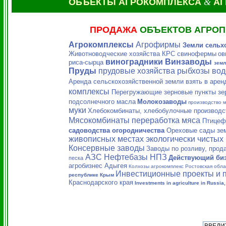
ОБЪЕКТЫ АГРОКОМПЛЕКСА
&
АГ
ПРОДАЖА
ОБЪЕКТОВ АГРО
Агрокомплексы
Агрофирмы
Земли сельх
Животноводческие хозяйства КРС
свинофермы
ов
виноградники Винзаводы
риса-сырца
земл
Пруды
прудовые хозяйства рыбхозы во
Аренда сельскохозяйственной земли взять в аре
комплексы
Перегружающие зерновые пункты зе
подсолнечного масла
Молокозаводы
производство 
муки
Хлебокомбинаты, хлебобулочные производс
Мясокомбинаты переработка мяса
Птицеф
садоводства огородничества
Ореховые сады зе
живописных местах экологически чистых
Консервные заводы
Заводы по розливу, прод
АЗС Нефтебазы НПЗ
Действующий би
песка
агробизнес Адыгея
Колхозы агрокомплекс Ростовская обла
Инвестиционные проекты и 
республике Крым
Краснодарского края
Investments in agriculture in Russia,