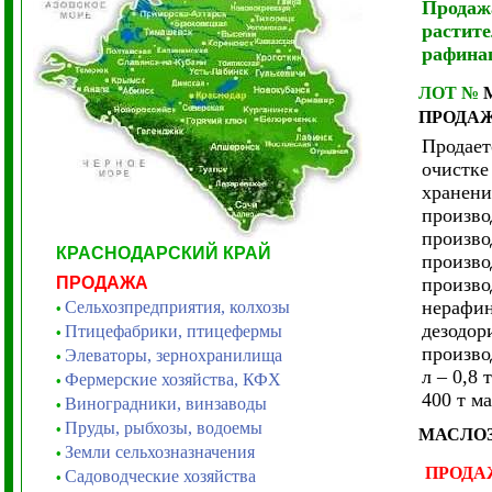
Продаж
растит
рафина
ЛОТ №
ПРОДА
Продает
очистке
хранения
произво
произво
КРАСНОДАРСКИЙ КРАЙ
произво
ПРОДАЖА
произво
нерафин
Сельхозпредприятия, колхозы
•
дезодор
Птицефабрики, птицефермы
•
произво
Элеваторы, зернохранилища
•
л – 0,8 
Фермерские хозяйства, КФХ
•
400 т ма
Виноградники, винзаводы
•
Пруды, рыбхозы, водоемы
•
МАСЛОЗ
Земли сельхозназначения
•
ПРОДА
Садоводческие хозяйства
•