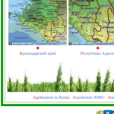
К
раснодарский край
Р
еспублика Адыге
A
gribusiness in Russia
А
гробизнес ЮФО
З
ем