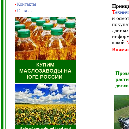
Контакты
•
Принци
Главная
•
Т
ехнич
и осмот
покупа
данных
информ
какой
№
Внима
КУПИМ
МАСЛОЗАВОДЫ НА
Прода
ЮГЕ РОССИИ
расти
дезод
Sale of agricultural land and