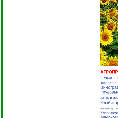
АГРОП
сельхоз
хозяйства
Виногра
прудовы
взять в а
Комбико
производств
Хлебокомб
Мясоком