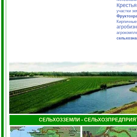
Кресть
участки з
Фруктохр
Кирпичные
агробиз
агрокомпл
сельхозна
СЕЛЬХОЗЗЕМЛИ
СЕЛЬХОЗПРЕДПРИЯ
•