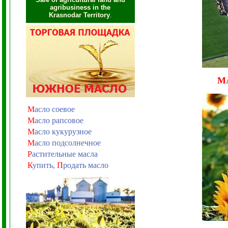
agribusiness in the
Krasnodar Territory
.
М
М
асло соевое
М
асло рапсовое
М
асло кукурузное
М
асло подсолнечное
Р
астительные масла
К
упить,
П
родать масло