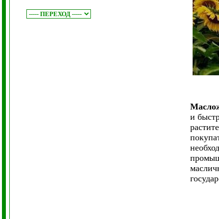
Маслож
и быст
растите
покупат
необхо
промыш
масличн
государ