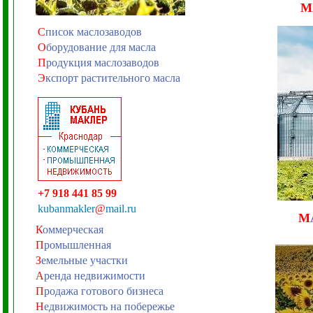
М
С
писок маслозаводов
О
борудование для масла
П
родукция маслозаводов
Э
кспорт растительного масла
+7 918 441 85 99
kubanmakler
@
mail.ru
М
К
оммерческая
П
ромышленная
З
емельные участки
А
ренда недвижимости
П
родажа готового бизнеса
Н
едвижимость на побережье