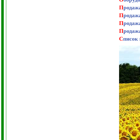
П
родаж
П
родаж
П
родаж
П
родаж
С
писок 