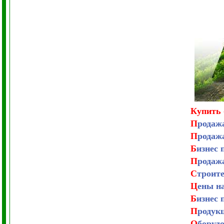
Купить 
П
родаж
П
родаж
Б
изнес 
П
родаж
С
троит
Ц
ены н
Б
изнес 
П
родук
О
боруд