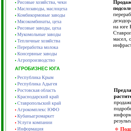
Продаж
Рисовые хозяйства, чеки
•
подсол
Маслозаводы, маслоцеха
•
перераб
Комбикормовые заводы
•
дезодор
Мясокомбинаты, цеха
•
на юге 
Рисовые заводы, цеха
•
Ставроп
Мукомольные заводы
•
масел, 
Тепличные хозяйства
•
инфрас
Переработка молока
•
Консервные заводы
•
Агропроизводство
•
АГРОБИЗНЕС ЮГА
Республика Крым
•
Республика Адыгея
•
Предла
Ростовская область
•
растит
Краснодарский край
•
продаж
Ставропольский край
•
подроб
Агрокомплекс ЮФО
•
информ
Кубаньагромаркет
•
результ
Услуги компании
•
Подр
Информация
•