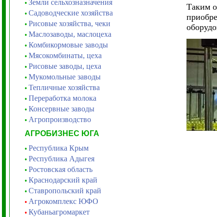
Земли сельхозназначения
•
Таким о
Садоводческие хозяйства
•
приобре
Рисовые хозяйства, чеки
•
оборудо
Маслозаводы, маслоцеха
•
Комбикормовые заводы
•
Мясокомбинаты, цеха
•
Рисовые заводы, цеха
•
Мукомольные заводы
•
Тепличные хозяйства
•
Переработка молока
•
Консервные заводы
•
Агропроизводство
•
АГРОБИЗНЕС ЮГА
Республика Крым
•
Республика Адыгея
•
Ростовская область
•
Краснодарский край
•
Ставропольский край
•
Агрокомплекс ЮФО
•
Кубаньагромаркет
•