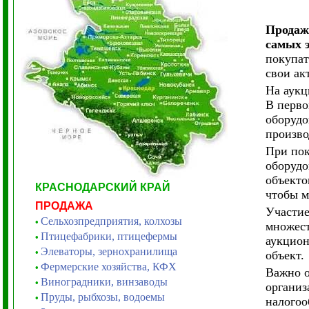
Продаж
самых 
покупат
свои ак
На аукц
В перво
оборудо
произво
При пок
оборудо
объекто
КРАСНОДАРСКИЙ КРАЙ
чтобы м
ПРОДАЖА
Участие
Сельхозпредприятия, колхозы
•
множест
Птицефабрики, птицефермы
•
аукцион
Элеваторы, зернохранилища
•
объект.
Фермерские хозяйства, КФХ
•
Важно о
Виноградники, винзаводы
•
организ
Пруды, рыбхозы, водоемы
•
налогоо