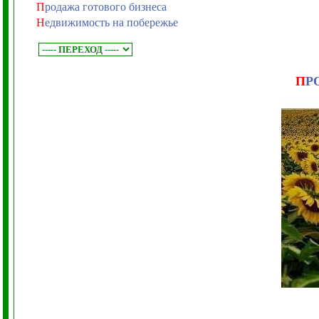
П
родажа готового бизнеса
Н
едвижимость на побережье
П
Р