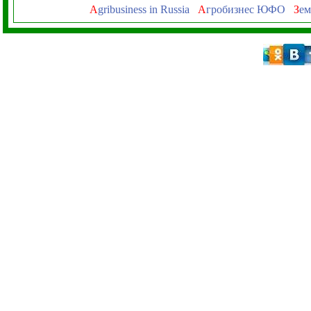
A
gribusiness in Russia
А
гробизнес ЮФО
З
ем