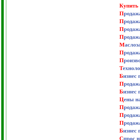
Купить 
П
родаж
П
родаж
П
родаж
П
родаж
М
аслоз
П
родаж
П
роизв
Т
ехноло
Б
изнес 
П
родаж
Б
изнес 
Ц
ены н
П
родаж
П
родаж
П
родаж
Б
изнес
С
прос н