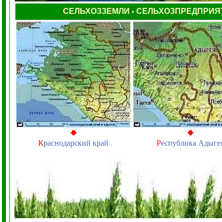
СЕЛЬХОЗЗЕМЛИ
СЕЛЬХОЗПРЕДПРИЯ
•
К
раснодарский край
Р
еспублика Адыге