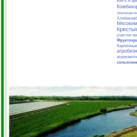
взять в а
Комбико
производств
Хлебокомб
Мясоком
Кресть
участки з
Фруктохр
Кирпичные
агробиз
агрокомпл
сельхозн