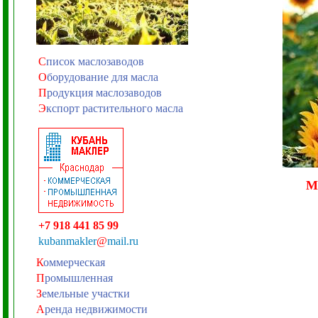
С
писок маслозаводов
О
борудование для масла
П
родукция маслозаводов
Э
кспорт растительного масла
М
+7 918 441 85 99
kubanmakler
@
mail.ru
К
оммерческая
П
ромышленная
З
емельные участки
А
ренда недвижимости