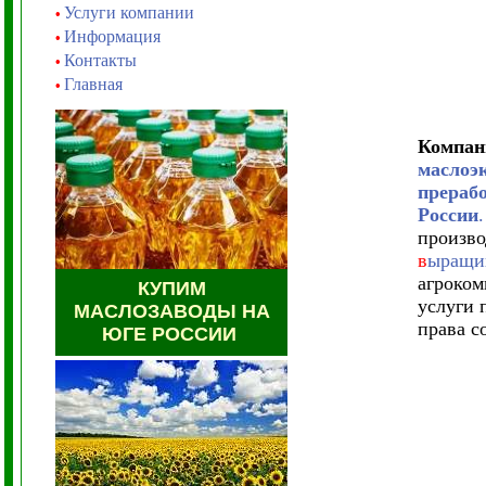
Услуги компании
•
Информация
•
Контакты
•
Главная
•
Компа
маслоэ
прераб
России
.
произво
в
ыращив
агроком
КУПИМ
услуги 
МАСЛОЗАВОДЫ НА
права с
ЮГЕ РОССИИ