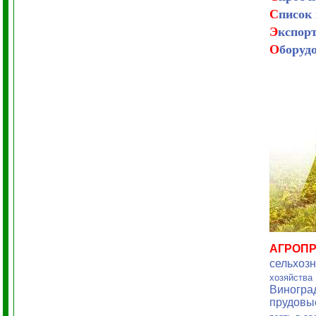
С
писок
Э
кспор
О
боруд
АГРОП
сельхоз
хозяйства
Виногра
прудовы