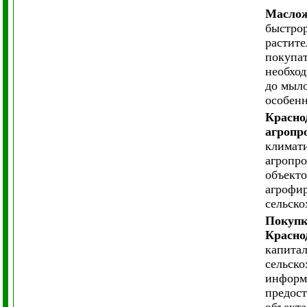
Маслож
быстрор
растите
покупат
необход
до мыло
особенн
Красно
агропр
климати
агропро
объекто
агрофир
сельско
Покупк
Красно
капитал
сельско
информа
предост