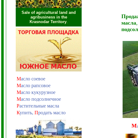
Sale of agricultural land and
Прода
agribusiness in the
Krasnodar Territory
.
масла
,
подсол
М
асло соевое
М
асло рапсовое
М
асло кукурузное
М
асло подсолнечное
Р
астительные масла
К
упить,
П
родать масло
М