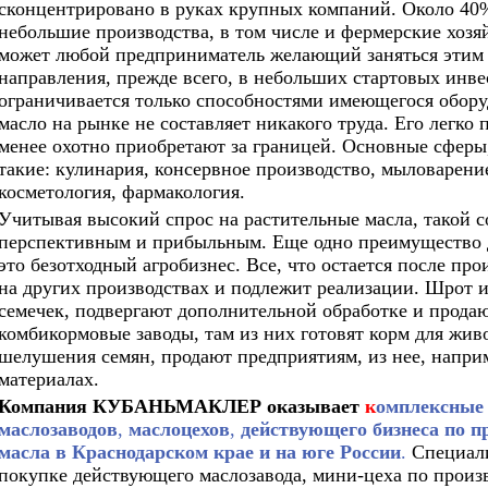
сконцентрировано в руках крупных компаний. Около 40
небольшие производства, в том числе и фермерские хозя
может любой предприниматель желающий заняться этим 
направления, прежде всего, в небольших стартовых инв
ограничивается только способностями имеющегося обору
масло на рынке не составляет никакого труда. Его легко
менее охотно приобретают за границей. Основные сферы,
такие: кулинария, консервное производство, мыловарен
косметология, фармакология.
Учитывая высокий спрос на растительные масла, такой 
перспективным и прибыльным. Еще одно преимущество 
это безотходный агробизнес. Все, что остается после пр
на других производствах и подлежит реализации. Шрот 
семечек, подвергают дополнительной обработке и прода
комбикормовые заводы, там из них готовят корм для живо
шелушения семян, продают предприятиям, из нее, наприм
материалах.
Компания КУБАНЬМАКЛЕР оказывает
к
омплексные 
маслозаводов
,
маслоцехов
,
действующего бизнеса по п
масла
в Краснодарском крае и на юге России
.
Специали
покупке действующего маслозавода, мини-цеха по произв