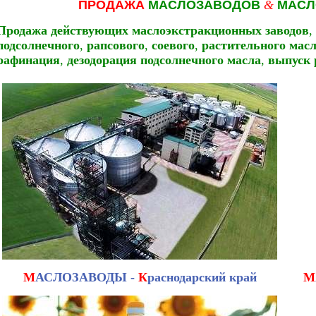
ПРОДАЖА
МАСЛОЗАВОДОВ
&
МАСЛ
Продажа действующих маслоэкстракционных заводов
,
подсолнечного
,
рапсового
,
соевого
,
растительного мас
рафинация
,
дезодорация подсолнечного масла
,
выпуск 
М
АСЛОЗАВОДЫ -
К
раснодарский край
М