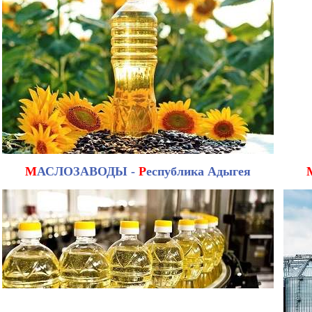
М
АСЛОЗАВОДЫ -
Р
еспублика Адыгея