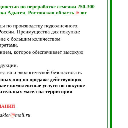
остью по переработке семечки 250-300
ика Адыгея
,
Ростовская область
юг
&
ы по производству подсолнечного,
 России. Преимущества для покупки:
оне с большим количеством
тратами.
ием, которое обеспечивает высокую
одукции.
ества и экологической безопасности.
енных лиц по продаже действующих
ет комплексные услуги по покупке-
тительных масел на территории
ПАНИИ
akler
@
mail.ru