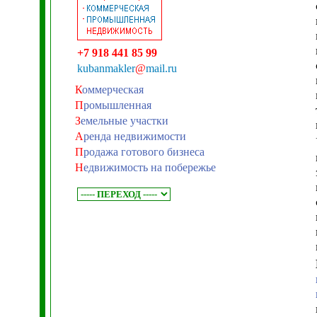
+7 918 441 85 99
kubanmakler
@
mail.ru
К
оммерческая
П
ромышленная
З
емельные участки
А
ренда недвижимости
П
родажа готового бизнеса
Н
едвижимость на побережье