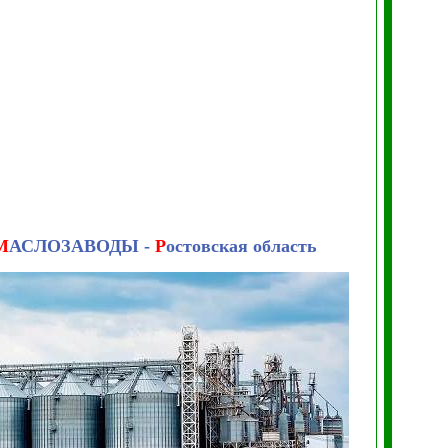
М
АСЛОЗАВОДЫ -
Р
остовская область