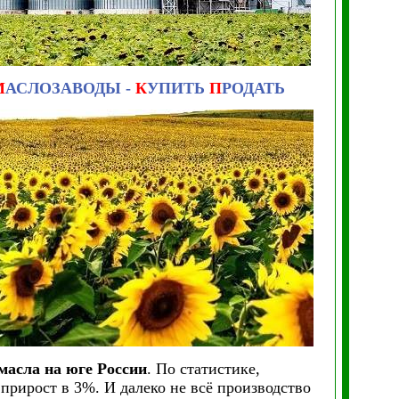
М
АСЛОЗАВОДЫ -
К
УПИТЬ
П
РОДАТЬ
масла на юге России
. По статистике,
прирост в 3%. И далеко не всё производство