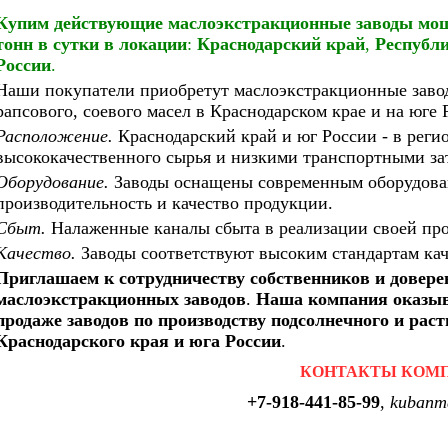
Купим действующие маслоэкстракционные заводы мощн
тонн
в сутки
в локации
:
Краснодарский край
,
Республ
России
.
Наши покупатели приобретут маслоэкстракционные завод
рапсового, соевого масел в Краснодарском крае и на юге
Расположение.
Краснодарский край и юг России - в реги
высококачественного сырья и низкими транспортными за
Оборудование.
Заводы оснащены современным оборудован
производительность и качество продукции.
Сбыт.
Налаженные каналы сбыта в реализации своей пр
Качество.
Заводы соответствуют высоким стандартам кач
Приглашаем к сотрудничеству собственников и довер
маслоэкстракционных заводов
.
Наша компания оказыва
продаже заводов по производству подсолнечного и рас
Краснодарского края и юга России
.
КОНТАКТЫ КОМ
+7-918-441-85-99
,
kubanm