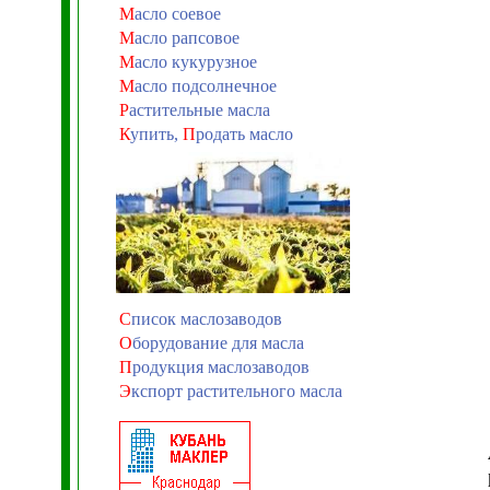
М
асло соевое
М
асло рапсовое
М
асло кукурузное
М
асло подсолнечное
Р
астительные масла
К
упить,
П
родать масло
С
писок маслозаводов
О
борудование для масла
П
родукция маслозаводов
Э
кспорт растительного масла