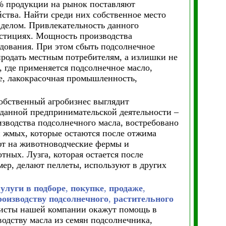
% продукции на рынок поставляют
йства. Найти среди них собственное место
делом. Привлекательность данного
естициях. Мощность производства
дования. При этом сбыть подсолнечное
 продать местным потребителям, а излишки не
 где применяется подсолнечное масло,
ие, лакокрасочная промышленность,
собственный агробизнес выглядит
данной предпринимательской деятельности –
оизводства подсолнечного масла, востребовано
и жмых, которые остаются после отжима
ют на животноводческие фермы и
тных. Лузга, которая остается после
ер, делают пеллеты, используют в других
улуги в подборе
,
покупке
,
продаже
,
роизводству подсолнечного
,
растительного
сты нашей компании окажут помощь в
одству масла из семян подсолнечника,