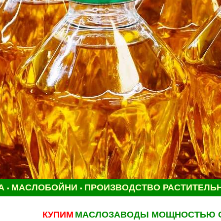
А
МАСЛОБОЙНИ
ПРОИЗВОДСТВО РАСТИТЕЛЬ
•
•
КУПИМ
МАСЛОЗАВОДЫ МОЩНОСТЬЮ ОТ 