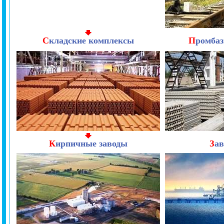
С
кладские комплексы
П
ромбаз
К
ирпичные заводы
З
а