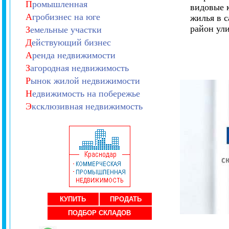
П
ромышленная
видовые 
А
гробизнес на юге
жилья в 
район ул
З
емельные участки
Д
ействующий бизнес
А
ренда недвижимости
З
агородная недвижимость
Р
ынок жилой недвижимости
Н
едвижимость на побережье
Э
ксклюзивная недвижимость
КУПИТЬ
ПРОДАТЬ
ПОДБОР СКЛАДОВ