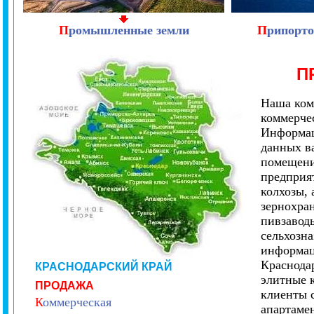
П
ромышленные земли
П
рипорто
П
Наша ком
коммерче
Информац
данных в
помещени
предприя
колхозы,
зернохран
пивзаводы
сельхозн
информац
Краснода
КРАСНОДАРСКИЙ КРАЙ
элитные 
ПРОДАЖА
клиенты 
К
оммерческая
апартамен