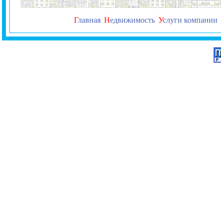
Г
лавная
Н
едвижимость
У
слуги компании