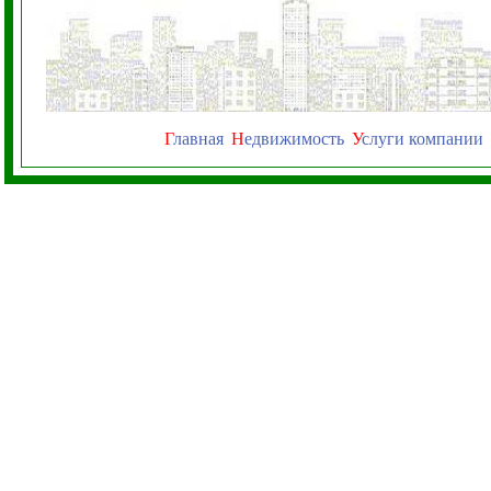
Г
лавная
Н
едвижимость
У
слуги компании