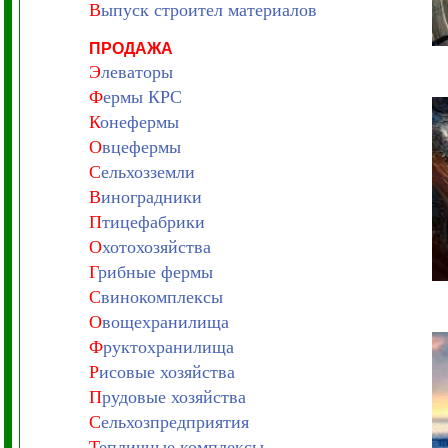
В
ыпуск строител материалов
ПРОДАЖА
Э
леваторы
Ф
ермы КРС
К
онефермы
О
вцефермы
С
ельхозземли
В
иноградники
П
тицефабрики
О
хотохозяйства
Г
рибные фермы
С
винокомплексы
О
вощехранилища
Ф
руктохранилища
Р
исовые хозяйства
П
рудовые хозяйства
С
ельхозпредприятия
Т
епличные комплексы