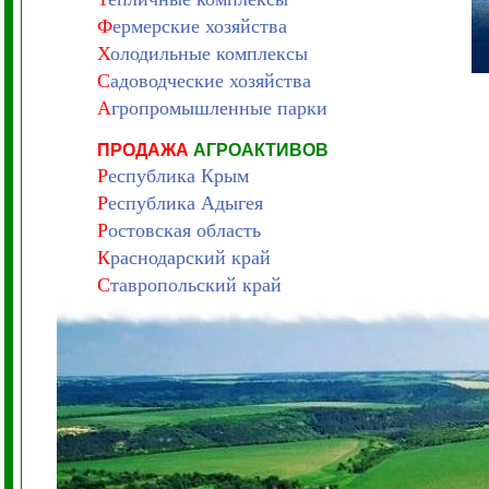
Ф
ермерские хозяйства
Х
олодильные комплексы
С
адоводческие хозяйства
А
гропромышленные парки
ПРОДАЖА
АГРОАКТИВОВ
Р
еспублика Крым
Р
еспублика Адыгея
Р
остовская область
К
раснодарский край
С
тавропольский край