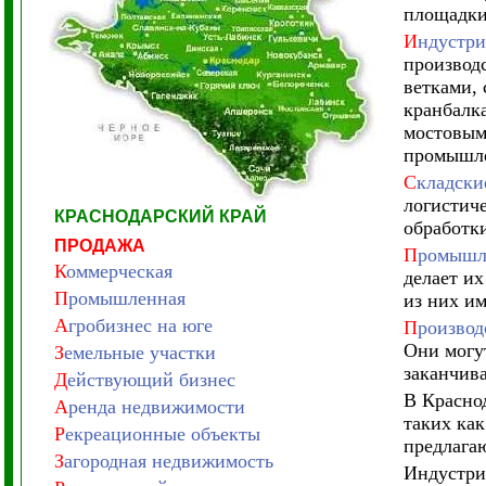
площадки
И
ндустри
производ
ветками, 
кранбалк
мостовым
промышле
С
кладски
логистич
КРАСНОДАРСКИЙ КРАЙ
обработки
ПРОДАЖА
П
ромышле
К
оммерческая
делает их
П
ромышленная
из них и
А
гробизнес на юге
П
роизвод
Они могу
З
емельные участки
заканчив
Д
ействующий бизнес
В Красно
А
ренда недвижимости
таких ка
Р
екреационные объекты
предлагаю
З
агородная недвижимость
Индустри