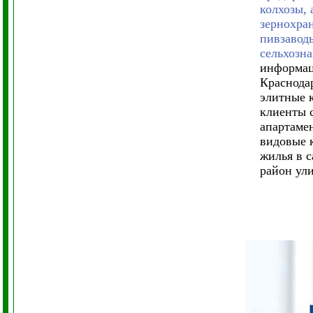
колхозы,
зернохран
пивзаводы
сельхозн
информац
Краснода
элитные 
клиенты 
апартамен
видовые 
жилья в 
район ул