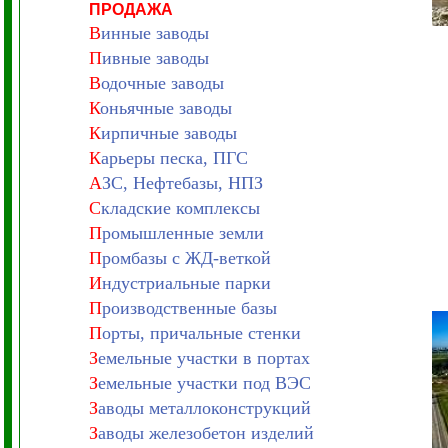
ПРОДАЖА
В
инные заводы
П
ивные заводы
В
одочные заводы
К
оньячные заводы
К
ирпичные заводы
К
арьеры песка, ПГС
А
ЗС, Нефтебазы, НПЗ
С
кладские комплексы
П
ромышленные земли
П
ромбазы с ЖД-веткой
И
ндустриальные парки
П
роизводственные базы
П
орты, причальные стенки
З
емельные участки в портах
З
емельные участки под ВЭС
З
аводы металлоконструкций
З
аводы железобетон изделий