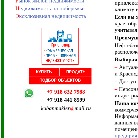
Р
ынок жилой недвижимости
привлека
Н
едвижимость на побережье
климату и
Э
ксклюзивная недвижимость
Если вы 
крае, об
учитывая
Преимуще
Нефтебаз
располож
Выбирая 
–
Актуаль
КУПИТЬ
ПРОДАТЬ
и Краснод
ПОДБОР ОБЪЕКТОВ
–
Доступ 
–
Персона
+7 918 632 7988
индустри
+7 918 441 8599
Наша ком
kubanmakler
mail.ru
@
коммерче
Информац
данных в
помещени
предприя