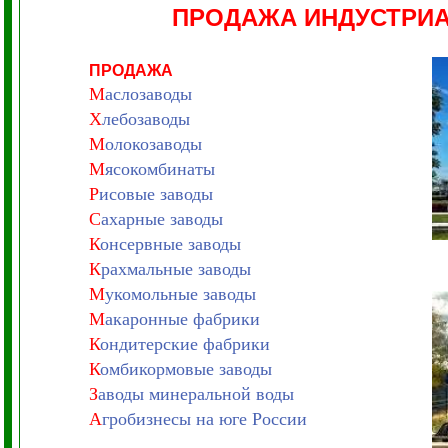
ПРОДАЖА ИНДУСТРИ
ПРОДАЖА
М
аслозаводы
Х
лебозаводы
М
олокозаводы
М
ясокомбинаты
Р
исовые заводы
С
ахарные заводы
К
онсервные заводы
К
рахмальные заводы
М
укомольные заводы
М
акаронные фабрики
К
ондитерские фабрики
К
омбикормовые заводы
З
аводы минеральной воды
А
гробизнесы на юге России