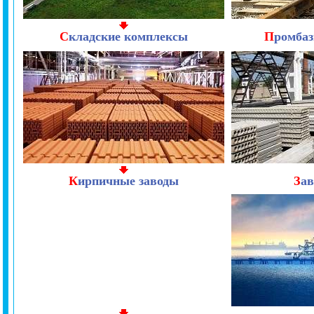
С
кладские комплексы
П
ромбаз
К
ирпичные заводы
З
а