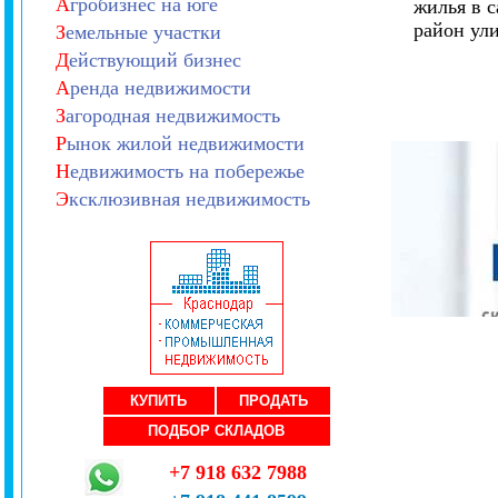
А
гробизнес на юге
жилья в 
район ул
З
емельные участки
Д
ействующий бизнес
А
ренда недвижимости
З
агородная недвижимость
Р
ынок жилой недвижимости
Н
едвижимость на побережье
Э
ксклюзивная недвижимость
КУПИТЬ
ПРОДАТЬ
ПОДБОР СКЛАДОВ
+7 918 632 7988