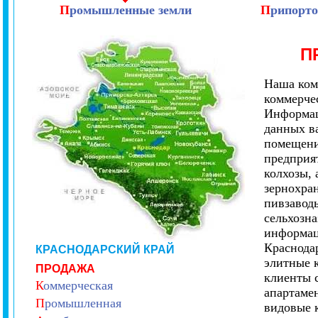
П
ромышленные земли
П
рипорто
П
Наша ком
коммерче
Информац
данных в
помещени
предприя
колхозы,
зернохран
пивзаводы
сельхозн
информац
Краснода
КРАСНОДАРСКИЙ КРАЙ
элитные 
ПРОДАЖА
клиенты 
К
оммерческая
апартамен
П
ромышленная
видовые 