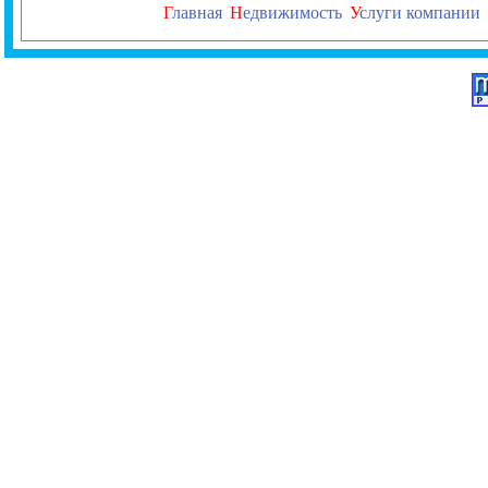
Г
лавная
Н
едвижимость
У
слуги компании