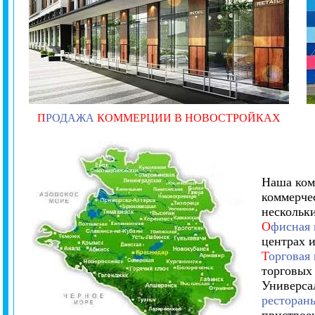
П
РОДАЖА
КОММЕРЦИИ В НОВОСТРОЙКАХ
Наша комп
коммерче
нескольк
О
фисная
центрах 
Т
орговая
торговых
Универса
ресторан