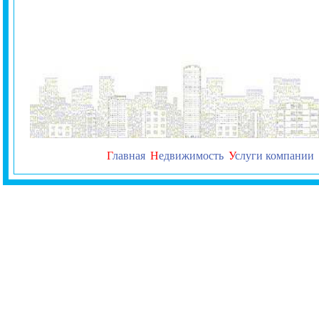
Г
лавная
Н
едвижимость
У
слуги компании