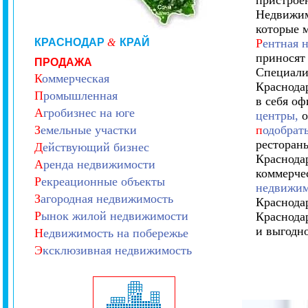
пристрое
Недвижим
которые 
КРАСНОДАР
&
КРАЙ
Р
ентная 
приносят
ПРОДАЖА
Специали
К
оммерческая
Краснода
П
ромышленная
в себя о
А
гробизнес на юге
центры,
о
З
емельные участки
п
одобрат
рестораны
Д
ействующий бизнес
Краснодар
А
ренда недвижимости
коммерче
Р
екреационные объекты
недвижим
З
агородная недвижимость
Краснода
Р
ынок жилой недвижимости
Краснода
и выгодн
Н
едвижимость на побережье
Э
ксклюзивная недвижимость