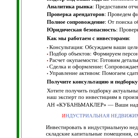
Аналитика рынка
: Предоставим отч
Проверка арендаторов
: Проведем ф
Полное сопровождение
: От поиска о
Юридическая безопасность
: Провер
Как мы работаем с инвесторами
:
Консультация: Обсуждаем ваши цели
•
Подбор объектов: Формируем персон
•
Расчет окупаемости: Готовим детал
•
Сделка и оформление: Сопровождаем
•
Управление активом: Помогаем сдать
•
Получите консультацию и подборку
Хотите получить подборку актуальн
наш эксперт по инвестициям в произв
АН «КУБАНЬМАКЛЕР» — Ваши на
И
НДУСТРИАЛЬНАЯ НЕДВИЖИМ
Инвестировать в индустриальную нед
складские капитальные помещения, ск