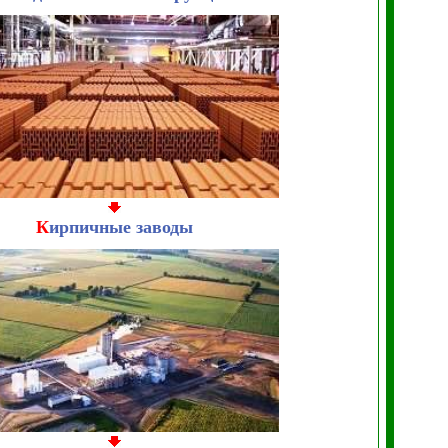
К
ирпичные заводы