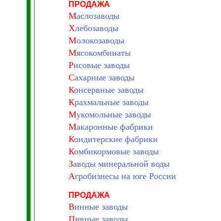
ПРОДАЖА
М
аслозаводы
Х
лебозаводы
М
олокозаводы
М
ясокомбинаты
Р
исовые заводы
С
ахарные заводы
К
онсервные заводы
К
рахмальные заводы
М
укомольные заводы
М
акаронные фабрики
К
ондитерские фабрики
К
омбикормовые заводы
З
аводы минеральной воды
А
гробизнесы на юге России
ПРОДАЖА
В
инные заводы
П
ивные заводы