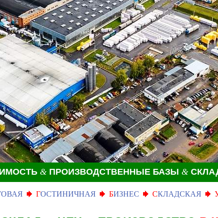
ЖИМОСТЬ
&
ПРОИЗВОДСТВЕННЫЕ БАЗЫ
&
СКЛА
ГОВАЯ
Г
ОСТИНИЧНАЯ
Б
ИЗНЕС
С
КЛАДСКАЯ