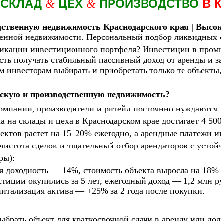
 СКЛАД
ЦЕХ
ПРОИЗВОДСТВО
В 
&
&
дственную недвижимость Краснодарского края | Высо
енной недвижимости. Персональный подбор ликвидных о
фикации инвестиционного портфеля? Инвестиции в про
сть получать стабильный пассивный доход от аренды и з
 инвесторам выбирать и приобретать только те объекты,
скую и производственную недвижимость?
компании, производители и ритейл постоянно нуждаются 
а на склады и цеха в Краснодарском крае достигает 4 500 
ъектов растет на 15–20% ежегодно, а арендные платежи 
чистота сделок и тщательный отбор арендаторов с устой
ры):
ая доходность — 14%, стоимость объекта выросла на 18% з
тиции окупились за 5 лет, ежегодный доход — 1,2 млн р
питализация актива — +25% за 2 года после покупки.
ыбрать объект для краткосрочной сдачи в аренду или дол