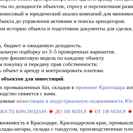
еты по доходности объектов, спросу и перспективам разв
инансовый и юридический анализ компаний для минимиз
бъекта до управления активами и поиска арендаторов.
им историю объекта и подготовим документы для сделки.
, бюджет и ожидаемую доходность.
альную подборку из 3–5 проверенных вариантов.
ьную финансовую модель по каждому объекту.
 покупку и передачу прав собственности.
 объект в аренду и контролировать платежи.
 объектов для инвестиций
.
ых промышленных баз, складов в
п
ромзоне Краснодара
или
одство свяжется с вами.
дежные
и
нвестиции в индустриальную недвижимость Юг
ОСТЬ КРАСНОДАРА
Д
О 100 МЛН.Р.
О
Т 100 МЛН.Р.
вижимость в Краснодаре, Краснодарском крае, промышле
лады-ангары, склады с пандусом, производственные пло