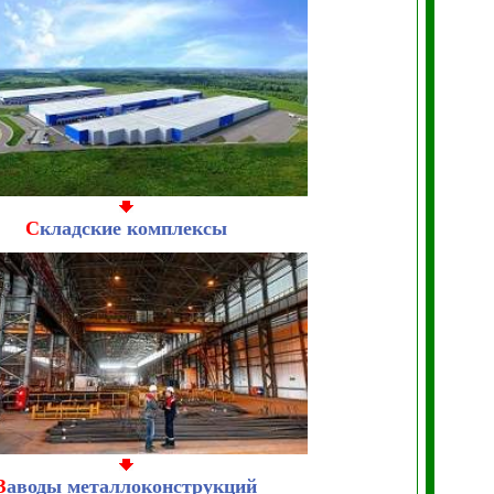
С
кладские комплексы
З
аводы металлоконструкций