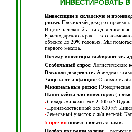
ИНВЕСТИРОВАТЬ
В
Инвестиции в складскую и произво
риски
. Пассивный доход от промышл
Ищете надежный актив для диверси
Краснодарского края — это возможно
объекта до 20% годовых. Мы помогаем
первого месяца.
Почему инвесторы выбирают склад
Стабильный спрос
: Логистические 
Высокая доходность
: Арендная ставк
Защита от инфляции
: Стоимость об
Минимальные риски
: Юридическая 
Наши кейсы для инвесторов
(приме
Складской комплекс 2 000 м²: Годов
•
Производственный цех 800 м²: Инвес
•
Земельный участок с ж/д веткой: Ка
•
5 причин
инвестировать с нами
:
Подбор под ваши задачи
: Поможем в