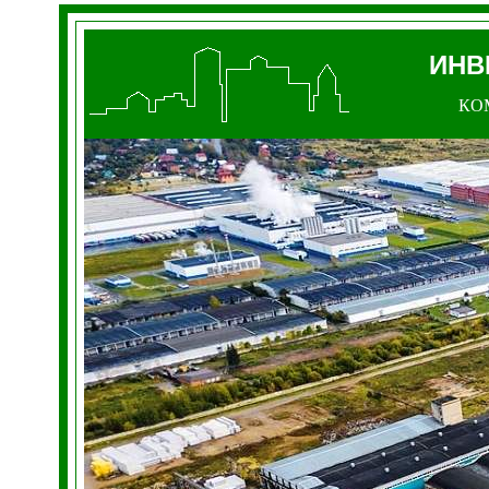
ИНВ
КО