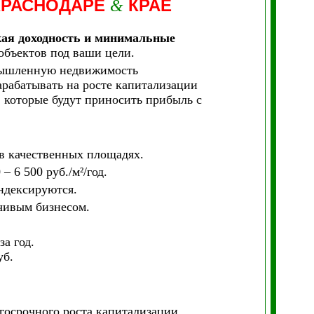
КРАСНОДАРЕ
КРАЕ
&
кая доходность и минимальные
бъектов под ваши цели.
мышленную недвижимость
арабатывать на росте капитализации
 которые будут приносить прибыль с
в качественных площадях.
– 6 500 руб./м²/год.
индексируются.
чивым бизнесом.
а год.
уб.
госрочного роста капитализации.