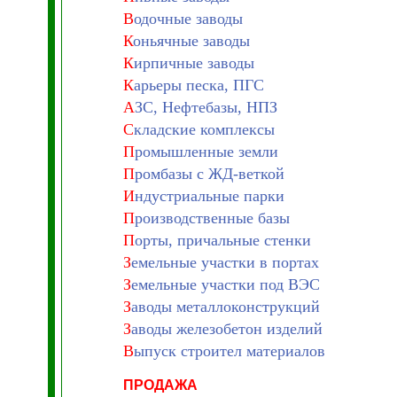
В
одочные заводы
К
оньячные заводы
К
ирпичные заводы
К
арьеры песка, ПГС
А
ЗС, Нефтебазы, НПЗ
С
кладские комплексы
П
ромышленные земли
П
ромбазы с ЖД-веткой
И
ндустриальные парки
П
роизводственные базы
П
орты, причальные стенки
З
емельные участки в портах
З
емельные участки под ВЭС
З
аводы металлоконструкций
З
аводы железобетон изделий
В
ыпуск строител материалов
ПРОДАЖА