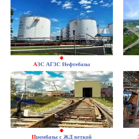
А
ЗС АГЗС Нефтебазы
П
ромбазы с ЖД веткой