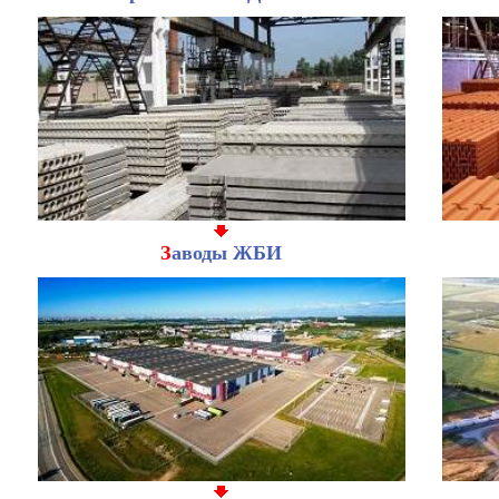
З
аводы ЖБИ