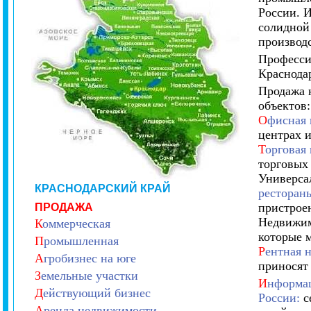
России. 
солидной 
производ
Професси
Краснодар
Продажа 
объектов
О
фисная
центрах 
Т
орговая
торговых
Универса
КРАСНОДАРСКИЙ КРАЙ
ресторан
пристрое
ПРОДАЖА
Недвижим
К
оммерческая
которые 
П
ромышленная
Р
ентная 
А
гробизнес на юге
приносят
З
емельные участки
И
нформац
Д
ействующий бизнес
России:
с
А
ренда недвижимости