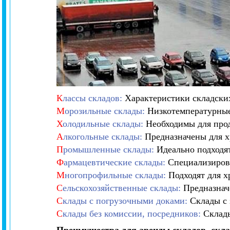
К
лассы складов:
Характеристики складских
М
орозильные склады:
Низкотемпературные
Х
олодильные склады:
Необходимы для прод
А
лкогольные склады:
Предназначены для х
П
ромышленные склады:
Идеально подходя
Ф
армацевтические склады:
Специализирова
М
ногопрофильные склады:
Подходят для х
С
ельскохозяйственные склады:
Предназначе
С
клады с погрузочными доками:
Склады с 
С
клады без комиссии, посредников:
Склады