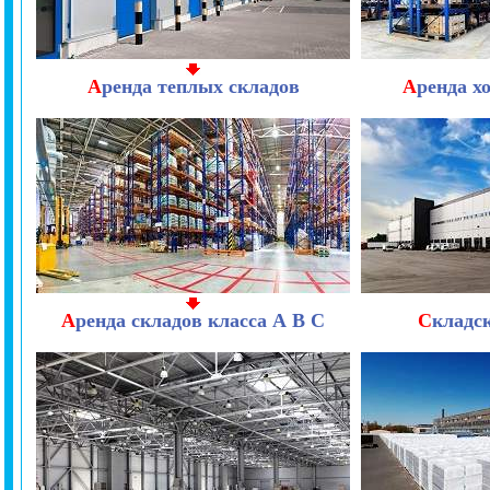
А
ренда теплых складов
А
ренда х
А
ренда складов класса А В С
С
кладс