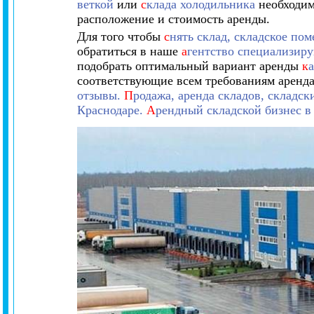
веткой
или
с
клада холодильника
необходим
расположение и стоимость аренды.
Для того чтобы
с
нять склад, складское по
обратиться в наше
а
гентство специализир
подобрать оптимальный вариант аренды
к
соответствующие всем требованиям аренда
отзывы.
П
родажа, аренда складов, складс
Краснодаре.
А
рендный складской бизнес в