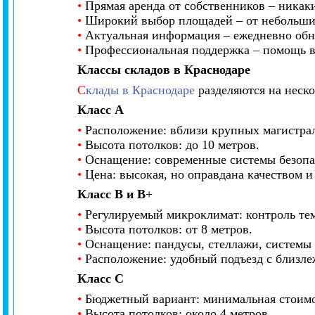
•
Прямая аренда от собственников – никак
•
Широкий выбор площадей – от небольши
•
Актуальная информация – ежедневно обно
•
Профессиональная поддержка – помощь в 
Классы складов в Краснодаре
С
клады в Краснодаре
разделяются на неско
Класс А
•
Расположение: вблизи крупных магистра
•
Высота потолков: до 10 метров.
•
Оснащение: современные системы безопас
•
Цена: высокая, но оправдана качеством и
Класс B и B
+
•
Регулируемый микроклимат: контроль те
•
Высота потолков: от 8 метров.
•
Оснащение: пандусы, стеллажи, системы 
•
Расположение: удобный подъезд с близл
Класс С
•
Бюджетный вариант: минимальная стоимо
•
Высота потолков: около 4 метров.