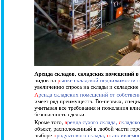
Аренда складов
,
складских помещений в
видов на
р
ынке складской недвижимости г
увеличению спроса на склады и складские
А
ренда складских помещений от собствен
имеет ряд преимуществ. Во-первых, специ
учитывая все требования и пожелания кли
безопасность сделки.
Кроме того,
а
ренда сухого склада,
с
кладск
объект, расположенный в любой части горо
выборе
п
родуктового склада,
о
тапливаемог