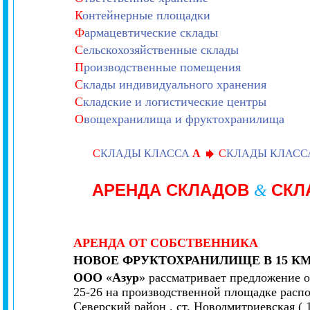
К
онтейнерные площадки
Ф
армацевтические склады
С
ельскохозяйственные склады
П
роизводственные помещения
С
клады индивидуального хранения
С
кладские и логистические центры
О
вощехранилища и фруктохранилища
С
КЛАДЫ КЛАССА
А
С
КЛАДЫ КЛАС
АРЕНДА СКЛАДОВ
СКЛ
&
АРЕНДА ОТ СОБСТВЕННИКА
НОВОЕ ФРУКТОХРАНИЛИЩЕ В 15 КМ
ООО
«
Азур
» рассматривает предложение о
25-26 на производственной площадке распо
Северский район , ст. Новодмитриевская ( 1