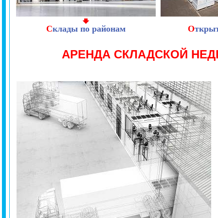
С
клады по районам
О
ткры
АРЕНДА СКЛАДСКОЙ НЕ