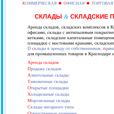
К
ОММЕРЧЕСКАЯ
О
ФИСНАЯ
Т
ОРГОВАЯ
СКЛАДЫ
СКЛАДСКИЕ 
&
Аренда складов, складских комплексов в К
офисами, склады с антипылевым покрытием
ветками, складские капитальные помещения
площадки с мостовыми кранами, складски
D
с
клады в аренду от собственников,
п
рям
для промышленных товаров в Краснодаре и
Аренда складов
П
родажа складов
А
лкогольные склады
Т
аможенные склады
О
ткрытые площадки
Х
олодильные склады
М
орозильные склады
С
клады ангарного типа
О
тветственное хранение