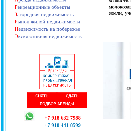
хозяйства
молокозав
Р
екреационные объекты
земли, у
З
агородная недвижимость
Р
ынок жилой недвижимости
Н
едвижимость на побережье
Э
ксклюзивная недвижимость
СНЯТЬ
СДАТЬ
ПОДБОР АРЕНДЫ
+7 918 632 7988
+7 918 441 8599