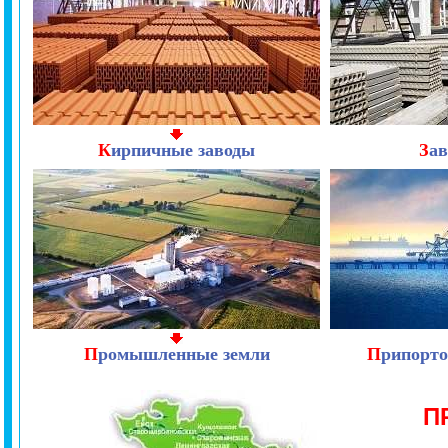
К
ирпичные заводы
З
а
П
ромышленные земли
П
рипорто
П