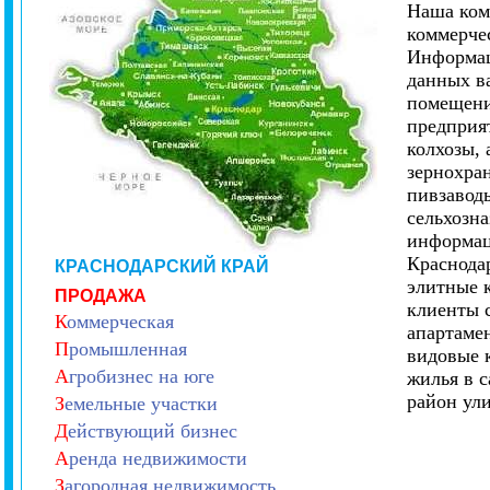
Наша ком
коммерче
Информац
данных в
помещени
предприя
колхозы,
зернохран
пивзаводы
сельхозн
информац
Краснода
КРАСНОДАРСКИЙ КРАЙ
элитные 
ПРОДАЖА
клиенты 
К
оммерческая
апартамен
П
ромышленная
видовые 
А
гробизнес на юге
жилья в 
район ул
З
емельные участки
Д
ействующий бизнес
А
ренда недвижимости
З
агородная недвижимость