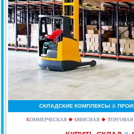
СКЛАДСКИЕ КОМПЛЕКСЫ
&
ПРОИ
К
ОММЕРЧЕСКАЯ
О
ФИСНАЯ
Т
ОРГОВАЯ