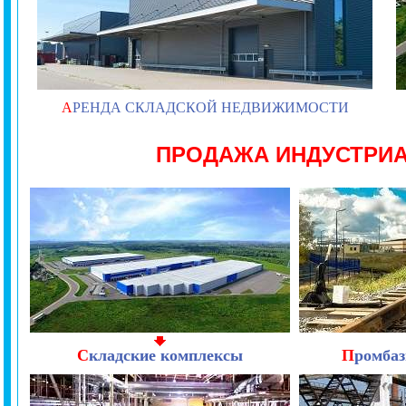
А
РЕНДА СКЛАДСКОЙ НЕДВИЖИМОСТИ
ПРОДАЖА ИНДУСТРИ
С
кладские комплексы
П
ромбаз