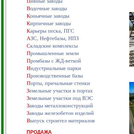
П
ивные заводы
В
одочные заводы
К
оньячные заводы
К
ирпичные заводы
К
арьеры песка, ПГС
А
ЗС, Нефтебазы, НПЗ
С
кладские комплексы
П
ромышленные земли
П
ромбазы с ЖД-веткой
И
ндустриальные парки
П
роизводственные базы
П
орты, причальные стенки
З
емельные участки в портах
З
емельные участки под ВЭС
З
аводы металлоконструкций
З
аводы железобетон изделий
В
ыпуск строител материалов
ПРОДАЖА