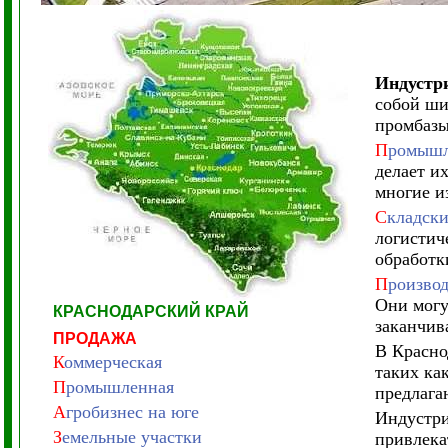
Индустри
собой ши
промбазы
П
ромышл
делает их
многие и
С
кладски
логистич
обработк
П
роизво
Они могу
КРАСНОДАРСКИЙ КРАЙ
заканчив
ПРОДАЖА
В Красно
К
оммерческая
таких ка
П
ромышленная
предлага
А
гробизнес на юге
Индустри
З
емельные участки
привлека