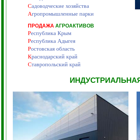
С
адоводческие хозяйства
А
гропромышленные парки
ПРОДАЖА
АГРОАКТИВОВ
Р
еспублика Крым
Р
еспублика Адыгея
Р
остовская область
К
раснодарский край
С
тавропольский край
ИНДУСТРИАЛЬНА