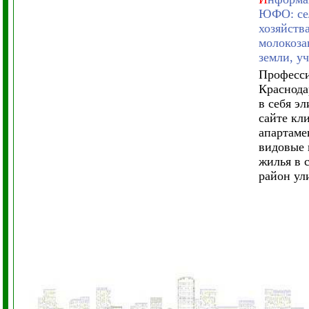
ЮФО: сел
хозяйств
молокоза
земли, у
Професси
Краснода
в себя э
сайте кл
апартаме
видовые 
жилья в 
район ул