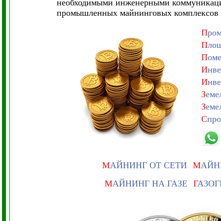
необходимыми инженерными коммуникация
промышленных майнинговых комплексов 
П
ро
П
лощ
П
оме
И
нве
И
нве
З
еме
З
еме
С
про
М
АЙНИНГ ОТ СЕТИ
М
АЙН
М
АЙНИНГ НА ГАЗЕ
Г
АЗОГ