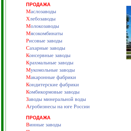
ПРОДАЖА
М
аслозаводы
Х
лебозаводы
М
олокозаводы
М
ясокомбинаты
Р
исовые заводы
С
ахарные заводы
К
онсервные заводы
К
рахмальные заводы
М
укомольные заводы
М
акаронные фабрики
К
ондитерские фабрики
К
омбикормовые заводы
З
аводы минеральной воды
А
гробизнесы на юге России
ПРОДАЖА
В
инные заводы