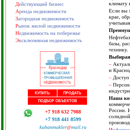
климату 
Д
ействующий бизнес
Если вы 
А
ренда недвижимости
крае, об
З
агородная недвижимость
учитывая
Р
ынок жилой недвижимости
Преимуще
Н
едвижимость на побережье
Нефтебаз
Э
ксклюзивная недвижимость
базы, ра
технику.
Выбирая 
–
Актуаль
и Красно
–
Доступ 
–
Персона
индустри
КУПИТЬ
ПРОДАТЬ
Наша ко
ПОДБОР ОБЪЕКТОВ
коммерче
России. 
+7 918 632 7988
солидной
+7 918 441 8599
производ
kubanmakler
mail.ru
@
И
нформац