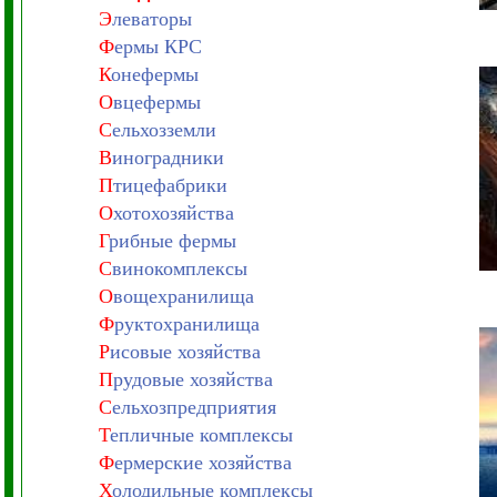
Э
леваторы
Ф
ермы КРС
К
онефермы
О
вцефермы
С
ельхозземли
В
иноградники
П
тицефабрики
О
хотохозяйства
Г
рибные фермы
С
винокомплексы
О
вощехранилища
Ф
руктохранилища
Р
исовые хозяйства
П
рудовые хозяйства
С
ельхозпредприятия
Т
епличные комплексы
Ф
ермерские хозяйства
Х
олодильные комплексы