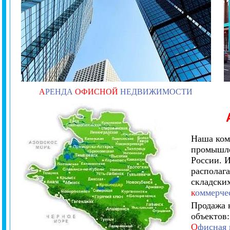
А
РЕНДА
ОФИСНОЙ
НЕДВИЖИМОСТИ
Наша ком
промышле
России. 
располаг
складски
к
оммерче
Продажа 
объектов
О
фисная