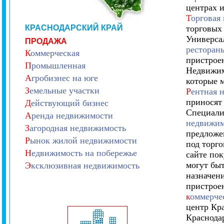
центрах 
Т
орговая
КРАСНОДАРСКИЙ КРАЙ
торговых
Универса
ПРОДАЖА
ресторан
К
оммерческая
пристрое
П
ромышленная
Недвижим
А
гробизнес на юге
которые 
З
емельные участки
Р
ентная 
приносят
Д
ействующий бизнес
Специали
А
ренда недвижимости
недвижим
З
агородная недвижимость
предложе
Р
ынок жилой недвижимости
под торг
Н
едвижимость на побережье
сайте по
могут быт
Э
ксклюзивная недвижимость
назначени
пристрое
к
оммерче
центр Кр
Краснода