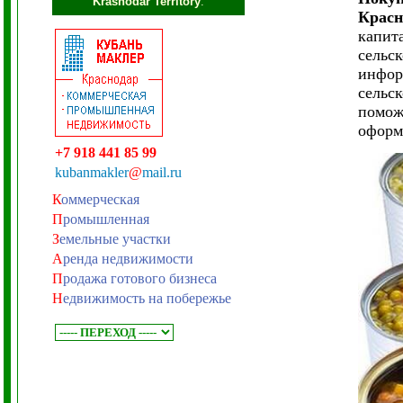
Krasnodar Territory
.
Красн
капит
сельс
инфор
сельс
помож
оформ
+7 918 441 85 99
kubanmakler
@
mail.ru
К
оммерческая
П
ромышленная
З
емельные участки
А
ренда недвижимости
П
родажа готового бизнеса
Н
едвижимость на побережье