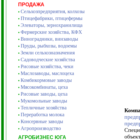
ПРОДАЖА
Сельхозпредприятия, колхозы
•
Птицефабрики, птицефермы
•
Элеваторы, зернохранилища
•
Фермерские хозяйства, КФХ
•
Виноградники, винзаводы
•
Пруды, рыбхозы, водоемы
•
Земли сельхозназначения
•
Садоводческие хозяйства
•
Рисовые хозяйства, чеки
•
Маслозаводы, маслоцеха
•
Комбикормовые заводы
•
Мясокомбинаты, цеха
•
Рисовые заводы, цеха
•
Мукомольные заводы
•
Тепличные хозяйства
•
Комп
Переработка молока
•
предп
Консервные заводы
•
предп
Агропроизводство
•
Специ
объект
АГРОБИЗНЕС ЮГА