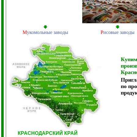
М
укомольные заводы
Р
исовые заводы
Купим
произ
Красн
Пригл
по пр
проду
КРАСНОДАРСКИЙ КРАЙ