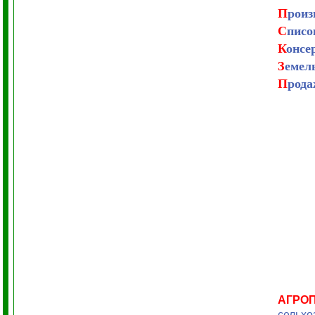
П
роиз
С
писо
К
онсе
З
емел
П
рода
АГРО
сельхо