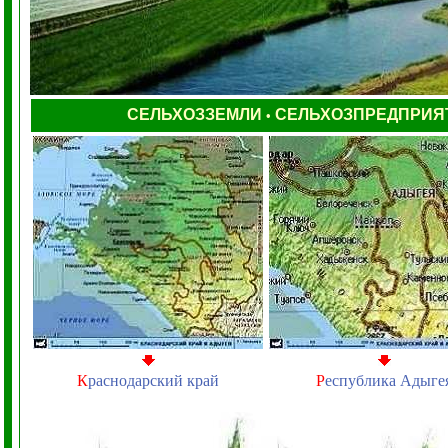
СЕЛЬХОЗЗЕМЛИ
СЕЛЬХОЗПРЕДПРИЯ
•
К
раснодарский край
Р
еспублика Адыге