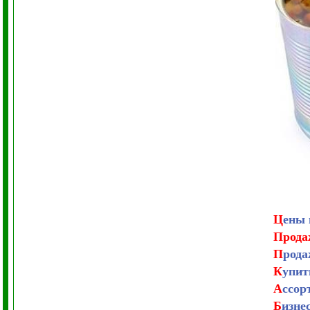
Ц
ены 
Прод
П
рода
К
упит
А
ссор
Б
изне