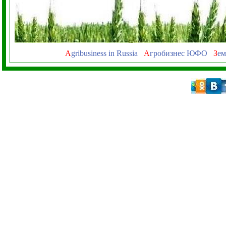
A
gribusiness in Russia
А
гробизнес ЮФО
З
ем