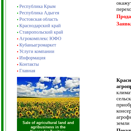
окажу
Республика Крым
•
перехо
Республика Адыгея
•
Прод
Ростовская область
•
Заявк
Краснодарский край
•
Ставропольский край
•
Агрокомплекс ЮФО
•
Кубаньагромаркет
•
Услуги компании
•
Информация
•
Контакты
•
Главная
•
Красн
агроп
клима
сельс
приоб
консе
агроф
земли 
Sale of agricultural land and
agribusiness in the
Покуп