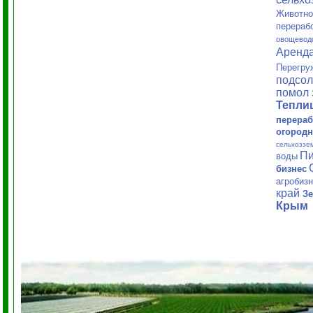
Животно
перераб
овощевод
Аренд
Перегру
подсол
помол 
Тепл
перераб
огородн
сельхоззе
Пи
воды
бизнес
агробиз
край
Зе
Крым