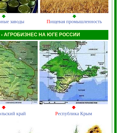
вные заводы
П
ищевая промышленность
Ы
АГРОБИЗНЕС НА ЮГЕ РОССИИ
•
ольский край
Р
еспублика Крым