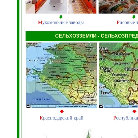
М
укомольные заводы
Р
исовые 
СЕЛЬХОЗЗЕМЛИ
СЕЛЬХОЗПРЕ
•
К
раснодарский край
Р
еспублик