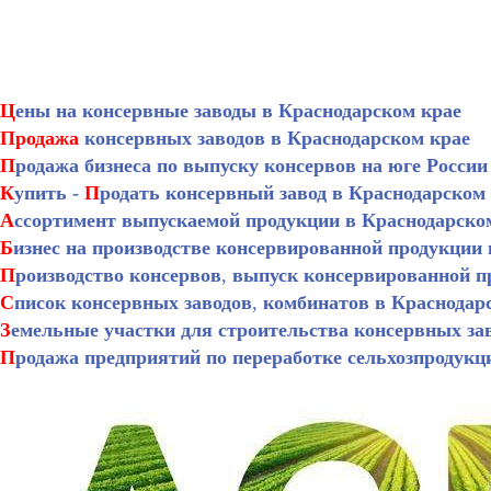
Ц
ены на консервные заводы в Краснодарском крае
Продажа
консервных заводов в Краснодарском крае
П
родажа бизнеса по выпуску консервов на юге России
К
упить -
П
родать консервный завод в Краснодарском
А
ссортимент выпускаемой продукции
в Краснодарско
Б
изнес на производстве консервированной продукции 
П
роизводство консервов
,
выпуск консервированной п
С
писок консервных заводов
,
комбинатов в Краснодар
З
емельные участки для строительства консервных за
П
родажа предприятий по переработке сельхозпродукц