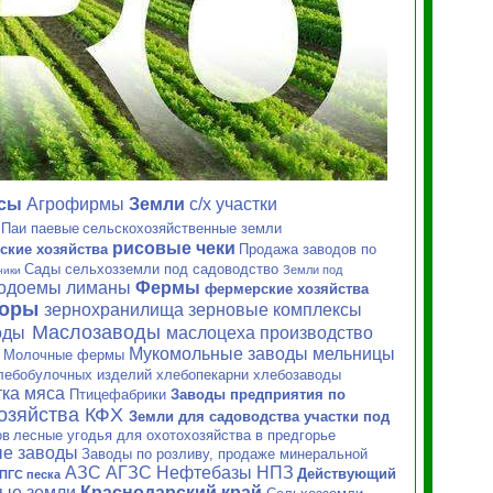
ксы
Агрофирмы
Земли
с/х
участки
Паи паевые
сельскохозяйственные земли
рисовые чеки
ские хозяйства
Продажа заводов по
Сады сельхозземли под садоводство
Земли под
ники
водоемы лиманы
Фермы
фермерские хозяйства
торы
зернохранилища зерновые
комплексы
Маслозаводы
оды
маслоцеха производство
Мукомольные заводы мельницы
Молочные фермы
и
лебобулочных изделий хлебопекарни хлебозаводы
ка мяса
Птицефабрики
Заводы предприятия по
хозяйства КФХ
Земли для садоводства участки под
ов
лесные угодья для охотохозяйства в предгорье
е заводы
Заводы по розливу, продаже минеральной
АЗС АГЗС Нефтебазы НПЗ
Действующий
ПГС песка
ные земли
Краснодарский край