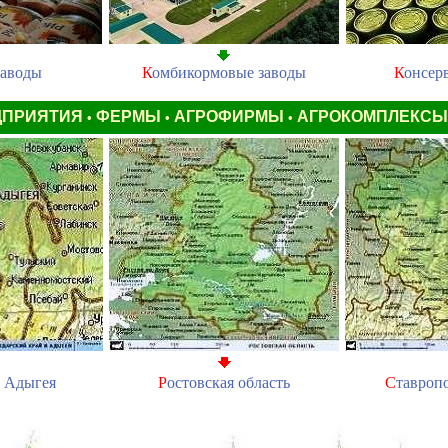
заводы
К
омбикормовые заводы
К
онсер
ДПРИЯТИЯ
ФЕРМЫ
АГРОФИРМЫ
АГРОКОМПЛЕКС
•
•
•
а Адыгея
Р
остовская область
С
тавроп