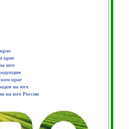
 крае
м крае
на юге
родукции
ском крае
водов на юге
ии на юге России