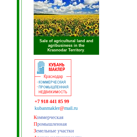
Sale of agricultural land and
agribusiness in the
Krasnodar Territory
.
+7 918 441 85 99
kubanmakler
@
mail.ru
К
оммерческая
П
ромышленная
З
емельные участки