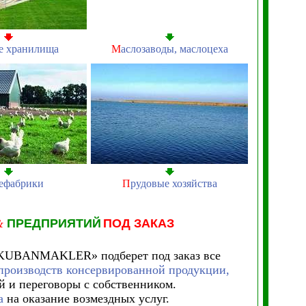
е хранилища
М
аслозаводы, маслоцеха
ефабрики
П
рудовые хозяйства
&
ПРЕДПРИЯТИЙ
ПОД ЗАКАЗ
KUBANMAKLER» подберет под заказ все
опроизводств консервированной продукции,
й и переговоры с собственником.
а
на оказание возмездных услуг.