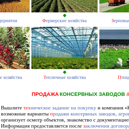
дприятия
Ф
ермерские хозяйства
З
ерновы
е хозяйства
Т
епличные хозяйства
П
тиц
ПРОДАЖА
КОНСЕРВНЫХ ЗАВОДОВ
Вышлите
тех
ническое задание на покупку
и компания «
возможные варианты
п
родажи консервных заводов, агр
организует осмотр объектов, знакомство с документацие
Информация предоставляется после
з
аключения договор