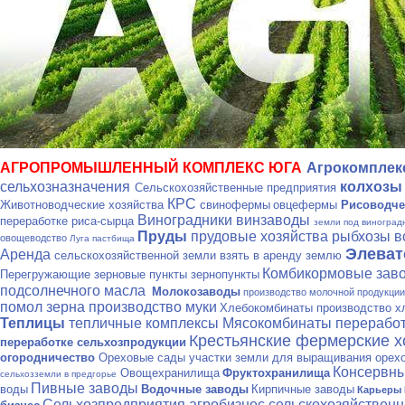
АГРОПРОМЫШЛЕННЫЙ КОМПЛЕКС ЮГА
Агрокомпле
сельхозназначения
колхозы
Сельскохозяйственные предприятия
КРС
Животноводческие хозяйства
свинофермы
овцефермы
Рисоводче
Виноградники винзаводы
переработке риса-сырца
земли под виноград
Пруды
прудовые хозяйства рыбхозы 
овощеводство
Луга пастбища
Элева
Аренда
сельскохозяйственной земли взять в аренду землю
Комбикормовые зав
Перегружающие зерновые пункты зернопункты
подсолнечного масла
Молокозаводы
производство молочной продукци
помол зерна производство муки
Хлебокомбинаты производство х
Теплицы
тепличные комплексы
Мясокомбинаты переработ
Крестьянские фермерские 
переработке сельхозпродукции
огородничество
Ореховые сады участки земли для выращивания орех
Консервны
Овощехранилища
Фруктохранилища
сельхозземли в предгорье
Пивные заводы
воды
Водочные заводы
Кирпичные заводы
Карьеры 
Сельхозпредприятия агробизнес сельскохозяйствен