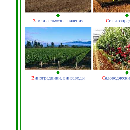
З
емли сельхозназначения
С
ельхозпре
В
иноградники, винзаводы
С
адоводчески