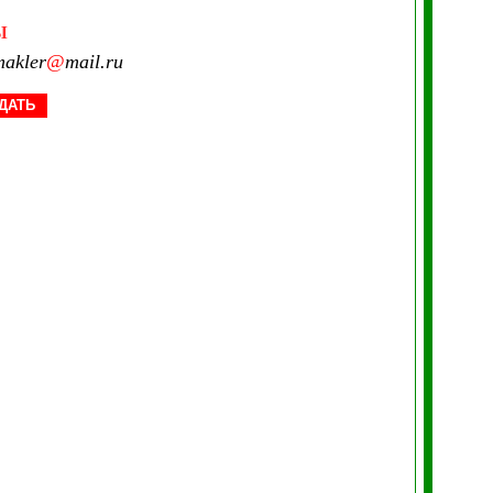
Ы
akler
@
mail.ru
ДАТЬ