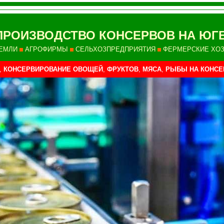
ПРОИЗВОДСТВО КОНСЕРВОВ НА ЮГ
ЕМЛИ
АГРОФИРМЫ
СЕЛЬХОЗПРЕДПРИЯТИЯ
ФЕРМЕРСКИЕ ХО
,
КОНСЕРВИРОВАНИЕ ОВОЩЕЙ
,
ФРУКТОВ
,
МЯСА
,
РЫБЫ
НА КОНС