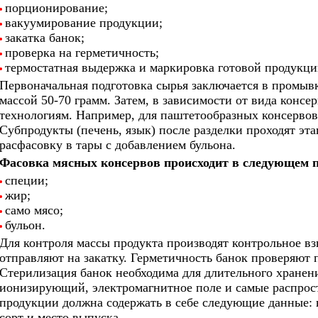
порционирование;
•
вакуумирование продукции;
•
закатка банок;
•
проверка на герметичность;
•
термостатная выдержка и маркировка готовой продукци
•
Первоначальная подготовка сырья заключается в промывк
массой 50-70 грамм. Затем, в зависимости от вида консе
технологиям. Например, для паштетообразных консервов 
Субпродукты (печень, язык) после разделки проходят эта
расфасовку в тары с добавлением бульона.
Фасовка мясных консервов происходит в следующем 
специи;
•
жир;
•
само мясо;
•
бульон.
•
Для контроля массы продукта производят контрольное вз
отправляют на закатку. Герметичность банок проверяют 
Стерилизация банок необходима для длительного хранен
ионизирующий, электромагнитное поле и самые распрос
продукции должна содержать в себе следующие данные: в
сорт и место выпуска.