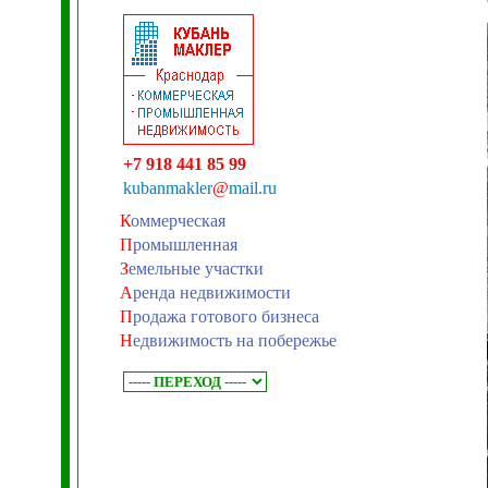
+7 918 441 85 99
kubanmakler
@
mail.ru
К
оммерческая
П
ромышленная
З
емельные участки
А
ренда недвижимости
П
родажа готового бизнеса
Н
едвижимость на побережье