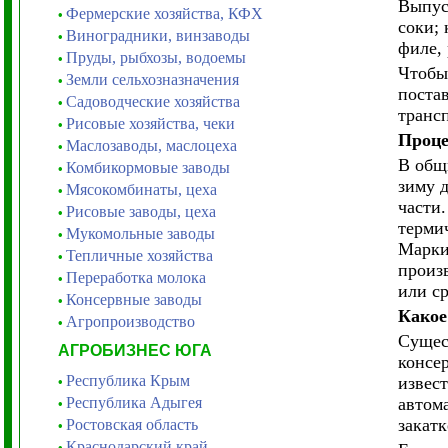
Выпус
Фермерские хозяйства, КФХ
•
соки;
Виноградники, винзаводы
•
филе, 
Пруды, рыбхозы, водоемы
•
Чтобы
Земли сельхозназначения
•
поста
Садоводческие хозяйства
•
транс
Рисовые хозяйства, чеки
•
Проце
Маслозаводы, маслоцеха
•
В общ
Комбикормовые заводы
•
зиму 
Мясокомбинаты, цеха
•
части
Рисовые заводы, цеха
•
термич
Мукомольные заводы
•
Марки
Тепличные хозяйства
•
произ
Переработка молока
•
или ср
Консервные заводы
•
Какое
Агропроизводство
•
Сущес
АГРОБИЗНЕС ЮГА
консе
Республика Крым
извес
•
Республика Адыгея
автом
•
закатк
Ростовская область
•
Краснодарский край
•