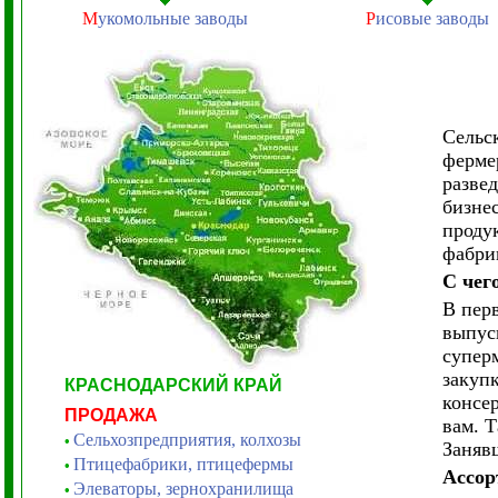
М
укомольные заводы
Р
исовые заводы
Сельс
ферме
разве
бизне
проду
фабрик
С чег
В пер
выпус
супер
закуп
КРАСНОДАРСКИЙ КРАЙ
консе
ПРОДАЖА
вам. 
Сельхозпредприятия, колхозы
•
Заняв
Птицефабрики, птицефермы
•
Ассор
Элеваторы, зернохранилища
•