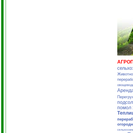
АГРО
сельхо
Животно
перераб
овощевод
Аренд
Перегру
подсол
помол 
Тепл
перераб
огородн
сельхоззе