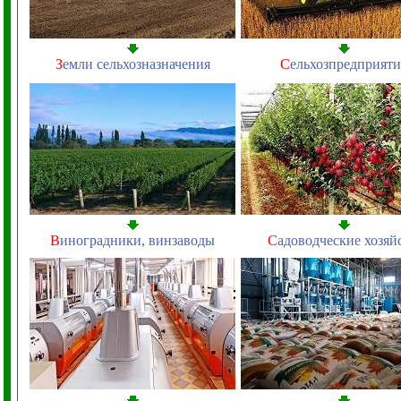
З
емли сельхозназначения
С
ельхозпредприяти
В
иноградники, винзаводы
С
адоводческие хозяй