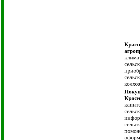
Красн
агроп
клима
сельс
приоб
сельс
колхоз
Покуп
Красн
капит
сельс
инфор
сельс
помож
оформ