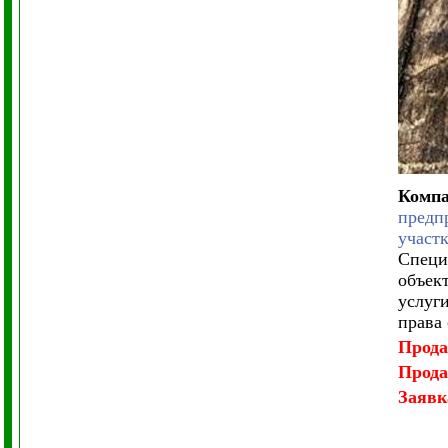
Комп
предп
участ
Специ
объек
услуг
права
Прод
Прод
Заявк