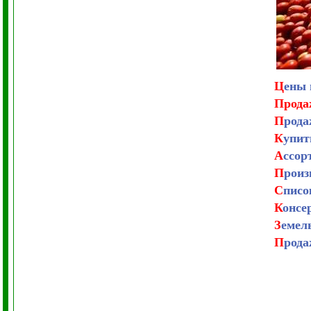
Ц
ены 
Прод
П
рода
К
упит
А
ссор
П
роиз
С
писо
К
онсе
З
емел
П
рода