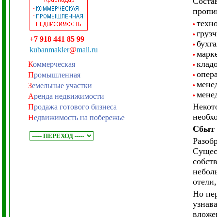
Соста
пропи
техно
•
грузч
•
+7 918 441 85 99
бухга
•
kubanmakler
@
mail.ru
марке
•
клад
К
оммерческая
•
опер
П
ромышленная
•
мене
З
емельные участки
•
мене
•
А
ренда недвижимости
Некот
П
родажа готового бизнеса
необх
Н
едвижимость на побережье
Сбыт 
Разоб
Сущес
собст
небол
отели,
Но пе
узнав
вложен