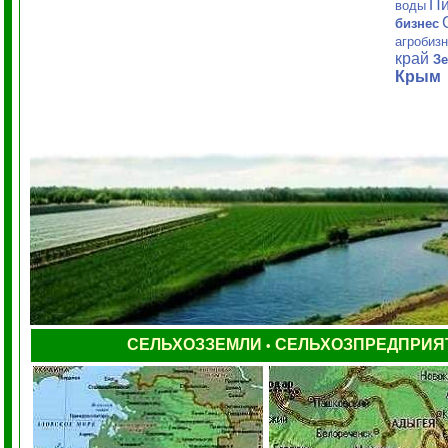
Пи
воды
бизнес
агробиз
край
Зе
Крым
СЕЛЬХОЗЗЕМЛИ
СЕЛЬХОЗПРЕДПРИЯ
•