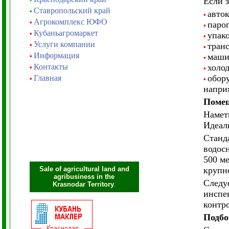
Если з
Ставропольский край
•
авто
•
Агрокомплекс ЮФО
•
паро
•
Кубаньагромаркет
•
упак
•
Услуги компании
•
тран
•
Информация
маши
•
•
Контакты
холо
•
•
обор
Главная
•
•
наприм
Помещ
Намет
Идеал
Станд
водос
500 м
Sale of agricultural land and
крупн
agribusiness in the
Следу
Krasnodar Territory
.
инспе
контр
Подбо