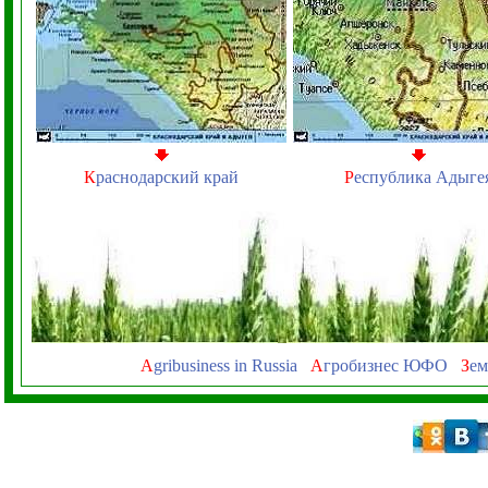
К
раснодарский край
Р
еспублика Адыге
A
gribusiness in Russia
А
гробизнес ЮФО
З
ем