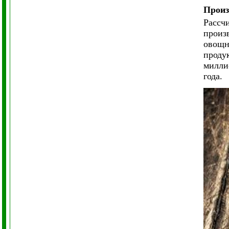
Произ
Рассч
произ
овощны
продук
милли
года.