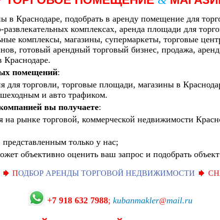
&
ы в Краснодаре, подобрать в аренду помещение для торг
о-развлекательных комплексах, аренда площади для торг
ые комплексы, магазины, супермаркеты, торговые цент
инов, готовый арендный торговый бизнес, продажа, арен
в Краснодаре.
вых помещений
:
 для торговли, торговые площади, магазины в Краснодар
ешеходным и авто трафиком.
компанией вы получаете
:
 на рынке торговой, коммерческой недвижимости Красно
представленным только у нас;
ожет объективно оценить ваш запрос и подобрать объек
П
ОДБОР АРЕНДЫ ТОРГОВОЙ НЕДВИЖИМОСТИ
СН
+7 918 632 7988
;
kubanmakler
mail.ru
@