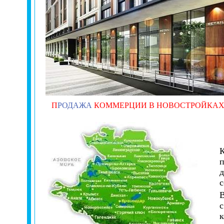
П
РОДАЖА
КОММЕРЦИИ В НОВОСТРОЙКА
К
п
д
с
В
с
к