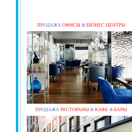
П
РОДАЖА
ОФИСЫ
&
БИЗНЕС ЦЕНТРЫ
П
РОДАЖА
РЕСТОРАНЫ
&
КАФЕ
&
БАРЫ