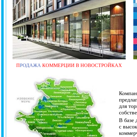
П
РОДАЖА
КОММЕРЦИИ В НОВОСТРОЙКАХ
Компан
предлаг
для тор
собств
В базе
с высо
коммер