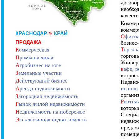
договор
необхо
качест
Коммер
коммер
КРАСНОДАР
&
КРАЙ
О
фисна
ПРОДАЖА
бизнес
Т
оргов
К
оммерческая
торгов
П
ромышленная
Универ
А
гробизнес на юге
к
афе, р
З
емельные участки
встрое
Д
ействующий бизнес
Недвиж
А
ренда недвижимости
исполь
организ
З
агородная недвижимость
Р
ентна
Р
ынок жилой недвижимости
которы
Н
едвижимость на побережье
Специа
Э
ксклюзивная недвижимость
недвиж
предло
помеще