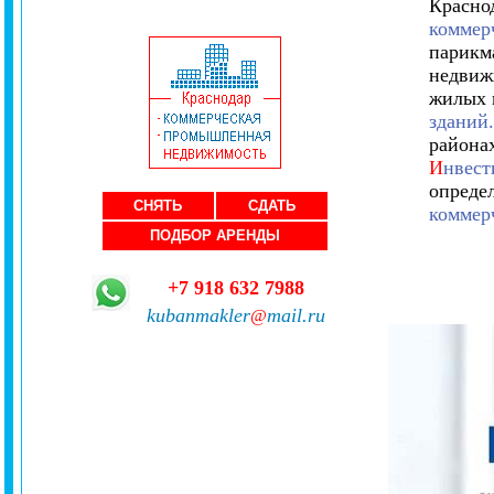
Красно
коммер
парикма
недвиж
жилых 
зданий.
района
И
нвест
опреде
СНЯТЬ
СДАТЬ
коммерч
ПОДБОР АРЕНДЫ
+7 918 632 7988
kubanmakler
mail.ru
@