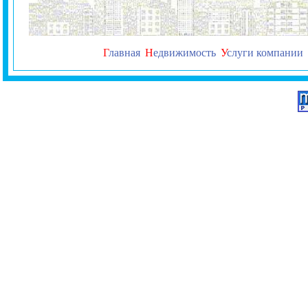
Г
лавная
Н
едвижимость
У
слуги компании