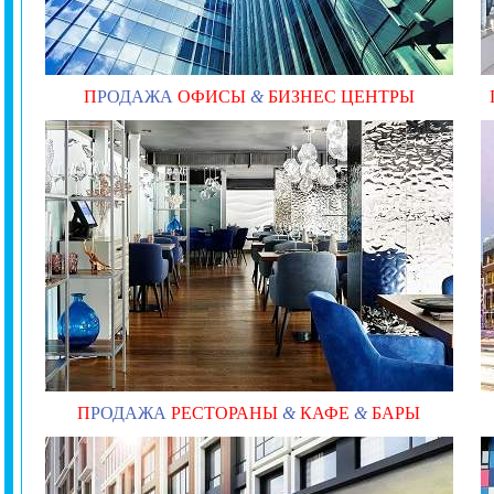
П
РОДАЖА
ОФИСЫ
&
БИЗНЕС ЦЕНТРЫ
П
РОДАЖА
РЕСТОРАНЫ
&
КАФЕ
&
БАРЫ