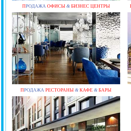
П
РОДАЖА
ОФИСЫ
&
БИЗНЕС ЦЕНТРЫ
П
РОДАЖА
РЕСТОРАНЫ
&
КАФЕ
&
БАРЫ