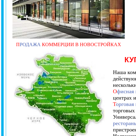
П
РОДАЖА
КОММЕРЦИИ В НОВОСТРОЙКАХ
КУ
Наша ком
действую
нескольк
О
фисная
центрах 
Т
орговая
торговых
Универса
ресторан
пристрое