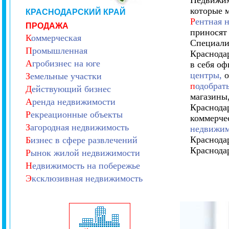
Недвижим
которые 
КРАСНОДАРСКИЙ КРАЙ
Р
ентная 
ПРОДАЖА
приносят
К
оммерческая
Специали
П
ромышленная
Краснода
А
гробизнес на юге
в себя о
центры,
о
З
емельные участки
п
одобрат
Д
ействующий бизнес
магазины,
А
ренда недвижимости
Краснодар
Р
екреационные объекты
коммерче
З
агородная недвижимость
недвижим
Краснода
Б
изнес в сфере развлечений
Краснодар
Р
ынок жилой недвижимости
Н
едвижимость на побережье
Э
ксклюзивная недвижимость