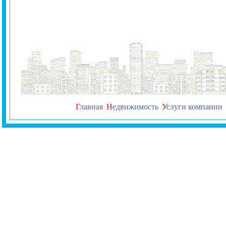
Г
лавная
Н
едвижимость
У
слуги компании