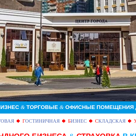
БИЗНЕС
&
ТОРГОВЫЕ
&
ОФИСНЫЕ ПОМЕЩЕНИЯ Д
ГОВАЯ
Г
ОСТИНИЧНАЯ
Б
ИЗНЕС
С
КЛАДСКАЯ