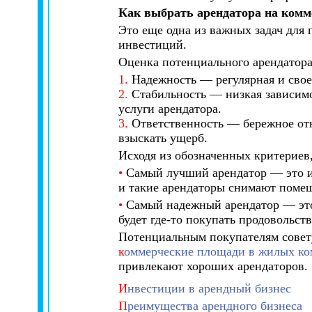
Как выбрать арендатора на комм
Это еще одна из важных задач для
инвестиций.
Оценка потенциального арендатора
1.
Надежность — регулярная и свое
2.
Стабильность — низкая зависимо
услуги арендатора.
3.
Ответственность — бережное отно
взыскать ущерб.
Исходя из обозначенных критериев,
•
Самый лучший арендатор — это из
и такие арендаторы снимают помещ
•
Самый надежный арендатор — это 
будет где-то покупать продовольст
Потенциальным покупателям совет
к
оммерческие площади в жилых ком
привлекают хороших арендаторов.
И
нвестиции в арендный бизнес
П
реимущества арендного бизнеса