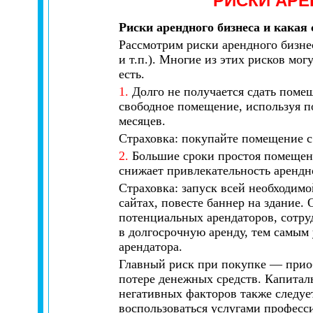
РИСКИ АР
Риски арендного бизнеса и какая 
Рассмотрим риски арендного бизне
и т.п.). Многие из этих рисков мог
есть.
1.
Долго не получается сдать помещ
свободное помещение, используя п
месяцев.
Страховка: покупайте помещение с 
2.
Большие сроки простоя помещени
снижает привлекательность арендн
Страховка: запуск всей необходимо
сайтах, повесте баннер на здание.
потенциальных арендаторов, сотру
в долгосрочную аренду,
тем самым 
арендатора.
Главный риск при покупке — приоб
потере денежных средств. Капиталь
негативных факторов также следуе
воспользоваться услугами професси