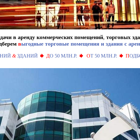
сдачи в аренду коммерческих помещений
,
торговых зда
дберем
в
ыгодные торговые помещения и здания с аре
ЕНИЙ
&
ЗДАНИЙ
Д
О 50 МЛН.Р.
О
Т 50 МЛН.Р.
П
ОДБ