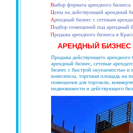
В
ыбор формата арендного бизнеса
Ц
ены на действующий арендный б
А
рендный бизнес с сетевым аренд
П
одбор помещений под арендный б
П
родажа арендного бизнеса в Крас
АРЕНДНЫЙ БИЗНЕС
Продажа действующего арендного б
арендный бизнес, сетевые аренда
бизнес с быстрой окупаемостью и 
комплексы, торговая площадь на п
помещения для торговли, коммерче
недвижимости и действующего бизн