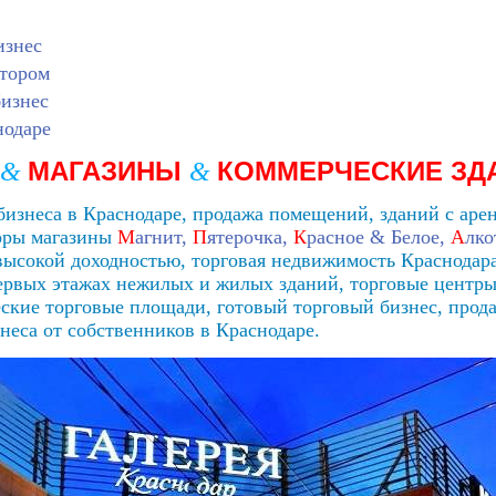
изнес
атором
изнес
нодаре
МАГАЗИНЫ
КОММЕРЧЕСКИЕ ЗД
&
&
изнеса в Краснодаре, продажа помещений, зданий с аре
торы магазины
М
агнит,
П
ятерочка,
К
расное & Белое,
А
лко
высокой доходностью, торговая недвижимость Краснодар
ервых этажах нежилых и жилых зданий, торговые центры
ские торговые площади, готовый торговый бизнес, прода
еса от собственников в Краснодаре.