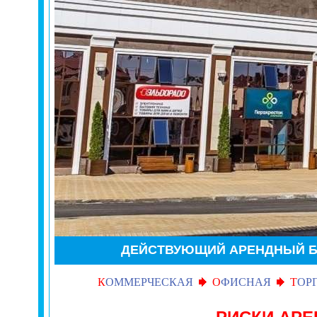
ДЕЙСТВУЮЩИЙ АРЕНДНЫЙ 
К
ОММЕРЧЕСКАЯ
О
ФИСНАЯ
Т
ОР