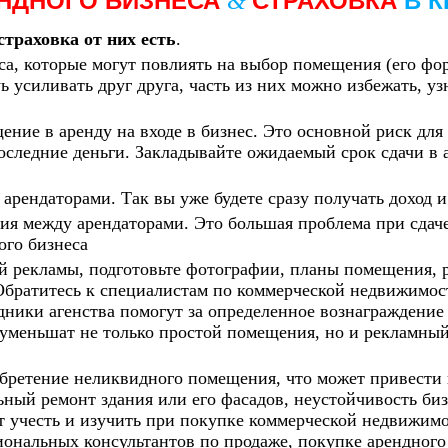
ЕНДНОГО БИЗНЕСА
СТРАХОВКА
В 
&
страховка от них есть
.
са, которые могут повлиять на выбор помещения (его фо
уь усиливать друг друга, часть из них можно избежать, уз
ение в аренду на входе в бизнес. Это основной риск для
оследние деньги. Закладывайте ожидаемый срок сдачи в
арендаторами. Так вы уже будете сразу получать доход 
я между арендаторами. Это большая проблема при сдаче
ого бизнеса
й рекламы, подготовьте фотографии, планы помещения, р
 Обратитесь к специалистам по коммерческой недвижимос
дники агенства помогут за определенное вознаграждение
уменьшат не только простой помещения, но и рекламны
ретение неликвидного помещения, что может привести не
ный ремонт здания или его фасадов, неустойчивость биз
т учесть и изучить при покупке коммерческой недвижимо
ональных консультантов по продаже, покупке арендного 