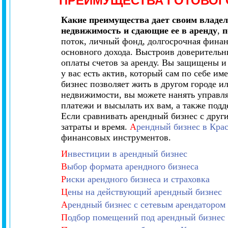
ПРЕИМУЩЕСТВА ГОТОВОГ
Какие преимущества дает своим владел
недвижимость и сдающие ее в аренду
,
п
поток, личный фонд, долгосрочная финанс
основного дохода. Выстроив доверительн
оплаты счетов за аренду. Вы защищены 
у вас есть актив, который сам по себе и
бизнес позволяет жить в другом городе и
недвижимости, вы можете нанять управля
платежи и высылать их вам, а также подд
Если сравнивать арендный бизнес с друг
затраты и время.
А
рендный бизнес в Кра
финансовых инструментов.
И
нвестиции в арендный бизнес
В
ыбор формата арендного бизнеса
Р
иски арендного бизнеса и страховка
Ц
ены на действующий арендный бизнес
А
рендный бизнес с сетевым арендатором
П
одбор помещений под арендный бизнес