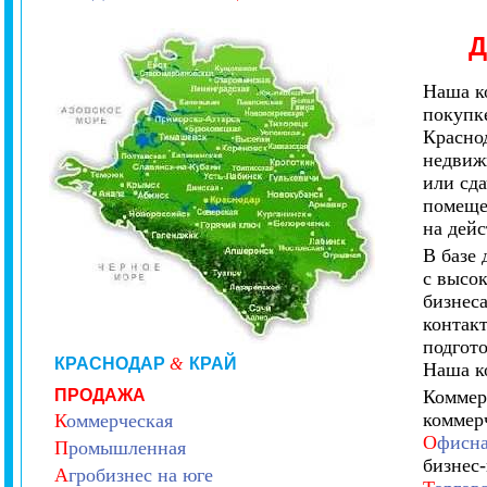
Наша к
покупк
Красно
недвиж
или сд
помеще
на дей
В базе
с высо
бизнес
контакт
подгот
КРАСНОДАР
&
КРАЙ
Наша к
ПРОДАЖА
Коммер
коммер
К
оммерческая
О
фисна
П
ромышленная
бизнес
А
гробизнес на юге