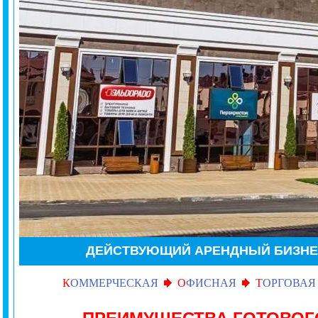
ДЕЙСТВУЮЩИЙ АРЕНДНЫЙ БИЗН
К
ОММЕРЧЕСКАЯ
О
ФИСНАЯ
Т
ОРГОВАЯ