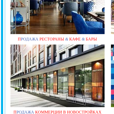
П
РОДАЖА
РЕСТОРАНЫ
&
КАФЕ
&
БАРЫ
П
РОДАЖА
КОММЕРЦИИ В НОВОСТРОЙКАХ