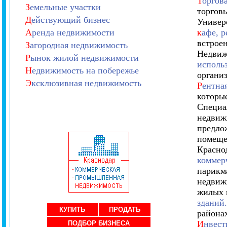
Т
оргов
З
емельные участки
торгов
Д
ействующий бизнес
Универ
А
ренда недвижимости
к
афе, р
встрое
З
агородная недвижимость
Недвиж
Р
ынок жилой недвижимости
исполь
Н
едвижимость на побережье
организ
Э
ксклюзивная недвижимость
Р
ентна
которы
Специа
недвиж
предло
помеще
Красно
коммер
парикма
недвиж
жилых 
зданий.
КУПИТЬ
ПРОДАТЬ
района
И
нвест
ПОДБОР БИЗНЕСА