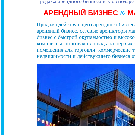
П
родажа арендного бизнеса в Краснодаре
АРЕНДНЫЙ БИЗНЕС
М
&
Продажа действующего арендного бизнеса
арендный бизнес, сетевые арендаторы м
бизнес с быстрой окупаемостью и высоко
комплексы, торговая площадь на первых 
помещения для торговли, коммерческие т
недвижимости и действующего бизнеса от