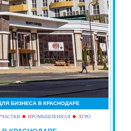
ЛЯ БИЗНЕСА В КРАСНОДАРЕ
У
ЧАСТКИ
П
РОМЫШЛЕННАЯ
А
ГРО