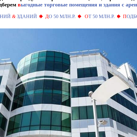
дберем
в
ыгодные торговые помещения и здания с аре
ЕНИЙ
&
ЗДАНИЙ
Д
О 50 МЛН.Р.
О
Т 50 МЛН.Р.
П
ОДБ