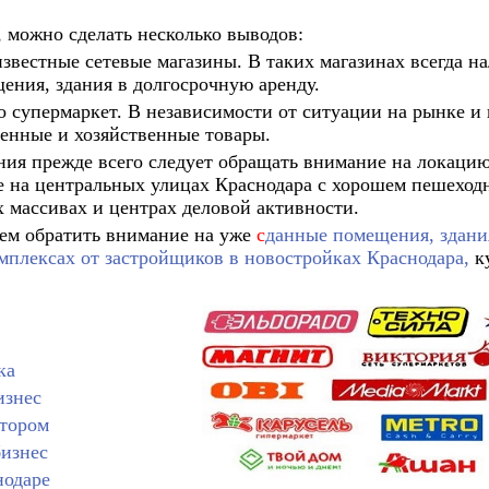
 можно сделать несколько выводов:
вестные сетевые магазины. В таких магазинах всегда н
ения, здания в долгосрочную аренду.
супермаркет. В независимости от ситуации на рынке и 
венные и хозяйственные товары.
ия прежде всего следует обращать внимание на локаци
е на центральных улицах Краснодара с хорошем пешеход
массивах и центрах деловой активности.
ем обратить внимание на уже
с
данные помещения, здани
плексах от застройщиков в новостройках Краснодара,
ку
ка
изнес
атором
изнес
нодаре