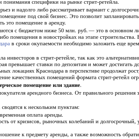
и понимания специфики на рынке стрит-ретейла.
ерьез и надолго либо рассматривает вариант с долгосро
помещение под свой бизнес. Это позволит запланировать 
ать это помещение в аренду.
аются с бюджетом ниже 50 млн. руб.
—
это в основном л
ибо помещения в новостройках на этапе строительства. 
дара
в сроки окупаемости необходимо заложить еще время
а инвесторов в стрит-ретейле, так как это альтернатив
рая превышает ставки по депозитам и может достигать д
ных локациях Краснодара в перспективе продолжат рост,
жение качественных помещений формата стрит-ретейл огр
ерческое помещение или здание
.
 покупателя арендного бизнеса. От правильного решения
 сводятся к нескольким пунктам:
временная оплата аренды.
сть от кризисов, рыночных колебаний и долгосрочный, 
шение к предмету аренды, а также возможность обратит