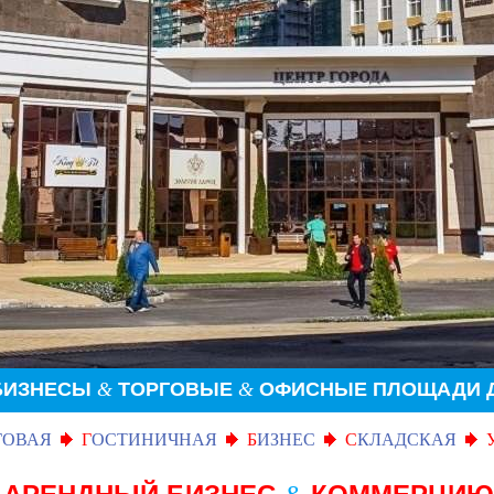
 БИЗНЕСЫ
&
ТОРГОВЫЕ
&
ОФИСНЫЕ ПЛОЩАДИ Д
ГОВАЯ
Г
ОСТИНИЧНАЯ
Б
ИЗНЕС
С
КЛАДСКАЯ