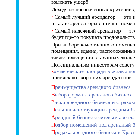
взыскать ущерб.
Исходя из обозначенных критериев,
•
Самый лучший арендатор — это из
и такие арендаторы снимают помещ
•
Самый надежный арендатор — это 
будет где-то покупать продовольст
При выборе качественного помещен
помещения, здания, расположенны
также помещения в крупных жилых 
Потенциальным инвесторам совету
к
оммерческие площади в жилых ком
привлекают хороших арендаторов.
П
реимущества арендного бизнеса
В
ыбор формата арендного бизнеса
Р
иски арендного бизнеса и страхов
Ц
ены на действующий арендный б
А
рендный бизнес с сетевым аренд
П
одбор помещений под арендный б
П
родажа арендного бизнеса в Крас