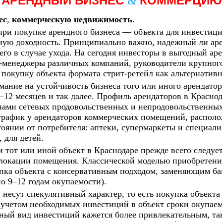
 АРЕНДНЫЙ БИЗНЕС
КОММЕРЦИ
&
ес
,
коммерческую недвижимость
.
при покупке арендного бизнеса — объекта для инвестиц
ую доходность. Принципиально важно, надежный ли аре
его в случае ухода. На сегодня инвесторы в выгодный а
менеджеры различных компаний, руководители крупного
покупку объекта формата стрит-ретейл как альтернати
ние на устойчивость бизнеса того или иного арендатора
6–12 месяцев и так далее. Профиль арендаторов в Красн
ами сетевых продовольственных и непродовольственных т
 трафик у арендаторов коммерческих помещений, распол
оянии от потребителя: аптеки, супермаркеты и специал
 для детей.
тот или иной объект в Краснодаре прежде всего следует
локации помещения. Классической моделью приобретени
пка объекта с консервативным подходом, заменяющим ба
о 9–12 годам окупаемости).
несут спекулятивный характер, то есть покупка объект
учетом необходимых инвестиций в объект сроки окупаемо
нный вид инвестиций кажется более привлекательным, та