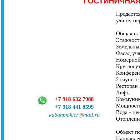
ГОСТИНИЧНА
Продается
улице, пе
Общая пло
Этажность
Земельный
Фасад уча
Номерной
Круглосу
Конференц
2 сауны 
Ресторан 
Лифт.
+7 918 632 7988
Коммуник
Мощность
+7 918 441 8599
Вода - це
kubanmakler
mail.ru
@
Отопление
Объект по
Направле