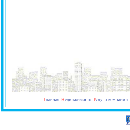
Г
лавная
Н
едвижимость
У
слуги компании