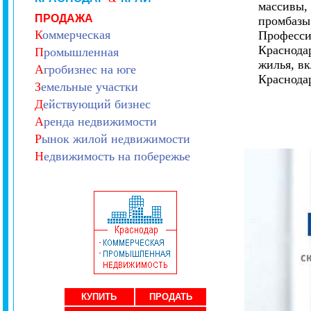
массивы, 
ПРОДАЖА
промбазы 
К
оммерческая
Професси
Краснода
П
ромышленная
жилья, в
А
гробизнес на юге
Краснода
З
емельные участки
Д
ействующий бизнес
А
ренда недвижимости
Р
ынок жилой недвижимости
Н
едвижимость на побережье
КУПИТЬ
ПРОДАТЬ