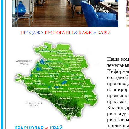
П
РОДАЖА
РЕСТОРАНЫ
&
КАФЕ
&
БАРЫ
Наша ком
земельным
Информац
солидной 
производ
планирорв
промышле
продаже 
Краснода
рисоводче
рисозавод
тепличны
КРАСНОДАР
&
КРАЙ