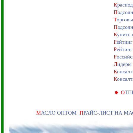
К
раснод
П
одсолн
Т
орговы
П
одсолн
К
упить 
Р
ейтинг
Р
ейтинг
Р
оссийс
Л
идеры 
К
онсалт
К
онсалт
О
ТП
М
АСЛО ОПТОМ
П
РАЙС-ЛИСТ НА М