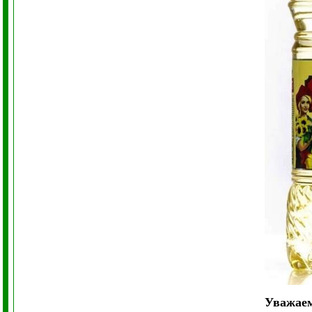
Уважае