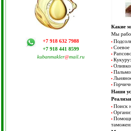
Какие м
Мы рабо
+7 918 632 7988
Подсол
•
Соевое 
•
+7 918 441 8599
Рапсово
•
kubanmakler
mail.ru
@
Кукуруз
•
Оливков
•
Пальмов
•
Льняное
•
Горчич
•
Наши ус
Реализа
Поиск 
•
Организ
•
Помощь
•
таможен