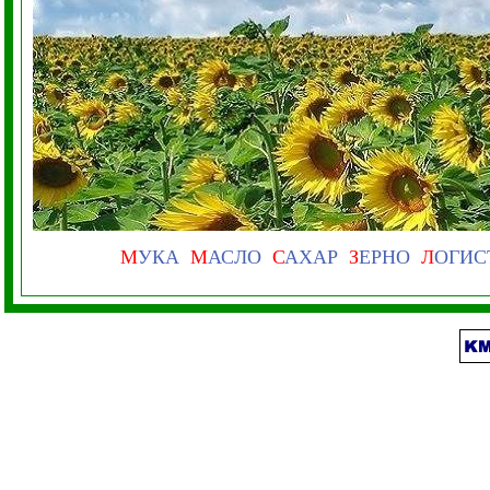
М
УКА
М
АСЛО
С
АХАР
З
ЕРНО
Л
ОГИС