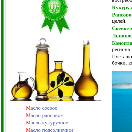
востреб
Кукуруз
Рапсово
целей.
Соевое 
Льняное
Конопл
региона 
Поставки
бочки, к
М
асло соевое
М
асло рапсовое
М
асло кукурузное
М
асло подсолнечное