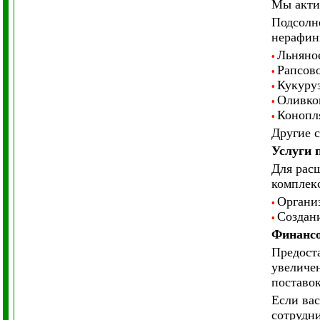
Мы акти
Подсолн
нерафин
Льняное
•
Рапсово
•
Кукуруз
•
Оливко
•
Конопл
•
Другие с
Услуги 
Для рас
комплек
Органи
•
Создани
•
Финансо
Предост
увеличен
поставок
Если ва
сотрудни