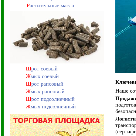
Р
астительные масла
Ш
рот соевый
Ж
мых соевый
Ключевы
Ш
рот рапсовый
Наше сот
Ж
мых рапсовый
Продажи
Ш
рот подсолнечный
подгото
Ж
мых подсолнечный
безопасн
Логисти
транспо
(сертиф