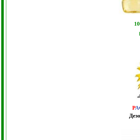
1
Р
А
Дез