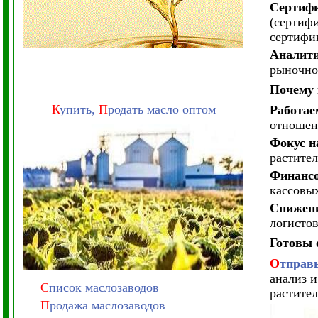
Сертифи
(сертиф
сертифик
Аналити
рыночно
Почему 
К
упить,
П
родать масло оптом
Работае
отношен
Фокус н
растител
Финансо
кассовых
Снижени
логисто
Готовы 
О
тправ
анализ 
С
писок маслозаводов
растител
П
родажа маслозаводов