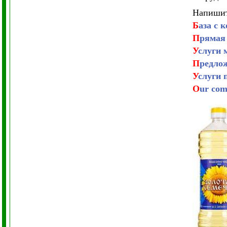
Напишит
Б
аза с 
П
рямая
У
слуги 
П
редлож
У
слуги 
O
ur com