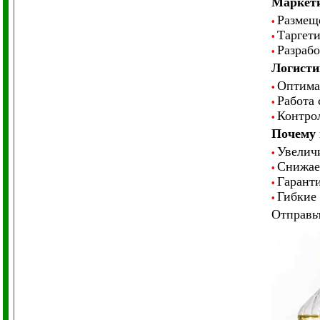
Маркети
Размеще
•
Таргети
•
Разрабо
•
Логисти
Оптимал
•
Работа 
•
Контрол
•
Почему 
Увелич
•
Снижаем
•
Гаранти
•
Гибкие 
•
Отправь