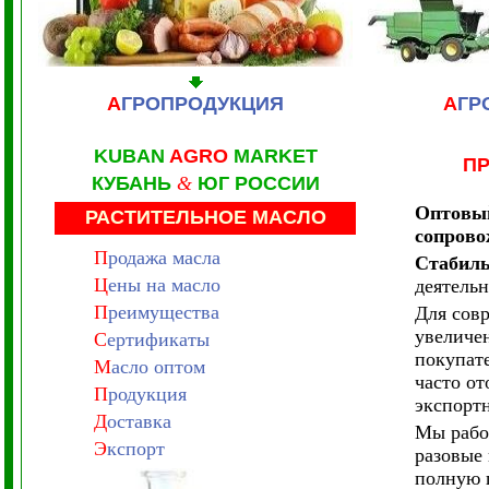
А
ГРОПРОДУКЦИЯ
А
ГР
KUBAN
AGRO
MARKET
П
КУБАНЬ
&
ЮГ РОССИИ
Оптовый
РАСТИТЕЛЬНОЕ МАСЛО
сопрово
П
родажа масла
Стабиль
Ц
ены на масло
деятельн
П
реимущества
Для сов
увеличе
С
ертификаты
покупат
М
асло оптом
часто о
П
родукция
экспортн
Д
оставка
Мы рабо
Э
кспорт
разовые
полную 