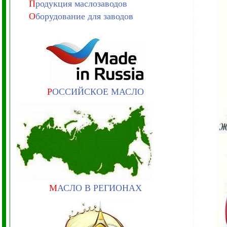
П
родукция маслозаводов
О
борудование для заводов
Р
ОССИЙСКОЕ МАСЛО
М
АСЛО В РЕГИОНАХ