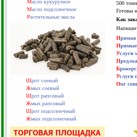
М
асло кукурузное
500 тонн
М
асло подсолнечное
Готовы н
Р
астительные масла
Как зак
Напишит
П
рямая
П
рямые 
У
слуги 
П
редлож
Б
рокерс
У
слуги 
Ш
рот соевый
O
ur com
Ж
мых соевый
Ш
рот рапсовый
Ж
мых рапсовый
Ш
рот подсолнечный
Ж
мых подсолнечный