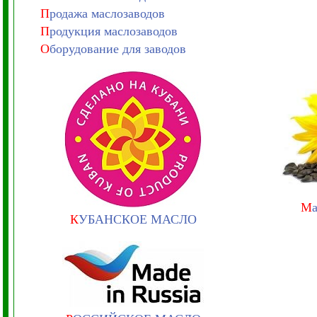
П
родажа маслозаводов
П
родукция маслозаводов
О
борудование для заводов
М
К
УБАНСКОЕ МАСЛО