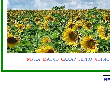
М
УКА
М
АСЛО
С
АХАР
З
ЕРНО
Л
ОГИС