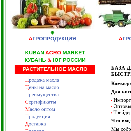
А
ГРОПРОДУКЦИЯ
А
ГР
KUBAN
AGRO
MARKET
КУБАНЬ
&
ЮГ РОССИИ
БАЗА 
РАСТИТЕЛЬНОЕ МАСЛО
БЫСТР
П
родажа масла
Коммерч
Ц
ены на масло
Для кого
П
реимущества
Импорте
•
С
ертификаты
Оптовые
•
М
асло оптом
Трейде
•
П
родукция
Что вход
Д
оставка
Мы собр