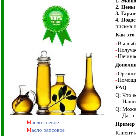
1. Экон
2. Цены
3. Гара
4. Подд
письма 
Как это
Вы выби
•
Получае
•
Начина
•
Дополни
Организ
•
Помощь
•
FAQ
Q: Что е
— Наши 
Q: Можн
— Да, в
М
асло соевое
Пример 
М
асло рапсовое
Клиент 