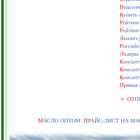
П
одсолн
К
упить 
Р
ейтинг
Р
ейтинг
А
нализ 
Р
оссийс
Л
идеры 
К
онсалт
К
онсалт
К
онсалт
П
рямая 
О
ТП
М
АСЛО ОПТОМ
П
РАЙС-ЛИСТ НА М