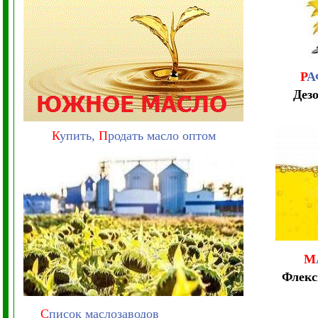
Р
А
Дез
К
упить,
П
родать масло оптом
М
Флекс
С
писок маслозаводов