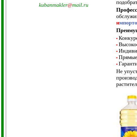
подобра
kubanmakler
mail.ru
@
Професс
обслужи
и
мпорто
Преимущ
Конкур
•
Высокое
•
Индиви
•
Прямые 
•
Гаранти
•
Не упус
произво
растите