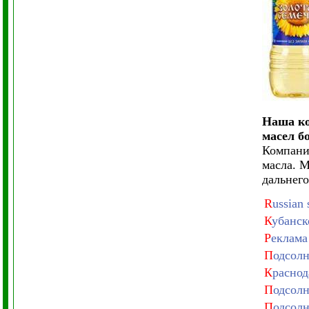
Наша ко
масел бо
Компани
масла. 
дальнего
R
ussian 
К
убанск
Р
еклама
П
одсолн
К
раснод
П
одсолн
П
одсолн