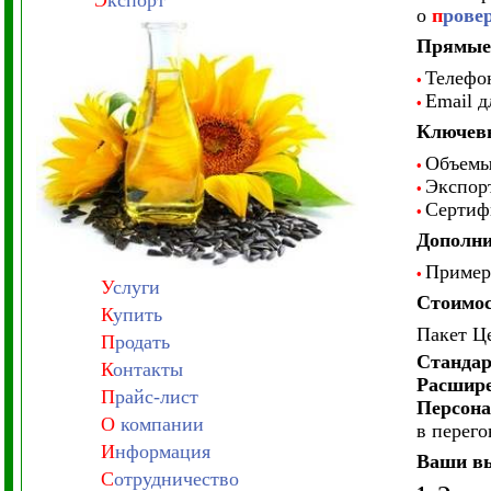
Э
кспорт
о
п
рове
Прямые
Телефо
•
Email д
•
Ключевы
Объемы 
•
Экспорт
•
Сертиф
•
Дополн
Пример
•
У
слуги
Стоимос
К
упить
Пакет Ц
П
родать
Станда
К
онтакты
Расшир
П
райс-лист
Персон
О
компании
в перего
И
нформация
Ваши в
С
отрудничество