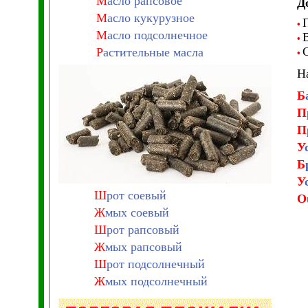
М
асло рапсовое
Д
М
асло кукурузное
•
М
асло подсолнечное
•
Р
астительные масла
•
Н
Б
П
П
У
Б
У
Ш
рот соевый
O
Ж
мых соевый
Ш
рот рапсовый
Ж
мых рапсовый
Ш
рот подсолнечный
Ж
мых подсолнечный