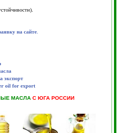
устойчивости).
заявку на сайте
.
р
масла
а экспорт
r oil for export
НЫЕ МАСЛА
С ЮГА РОССИИ