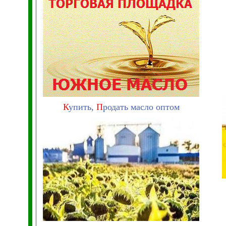
К
упить,
П
родать масло оптом