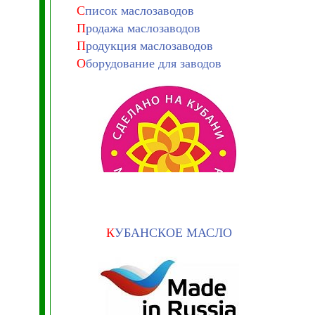
С
писок маслозаводов
П
родажа маслозаводов
П
родукция маслозаводов
О
борудование для заводов
К
УБАНСКОЕ МАСЛО