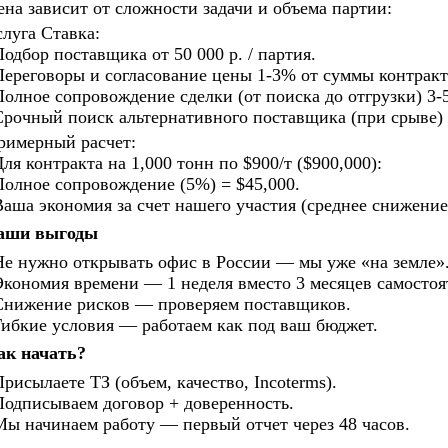
ена зависит от сложности задачи и объема партии:
слуга Ставка:
Подбор поставщика от 50 000 р. / партия.
Переговоры и согласование цены 1-3% от суммы контракт
Полное сопровождение сделки (от поиска до отгрузки) 3-
Срочный поиск альтернативного поставщика (при срыве) 
римерный расчет:
ля контракта на 1,000 тонн по $900/т ($900,000):
Полное сопровождение (5%) = $45,000.
Ваша экономия за счет нашего участия (среднее снижение
аши выгоды
Не нужно открывать офис в России — мы уже «на земле»
Экономия времени — 1 неделя вместо 3 месяцев самостоя
Снижение рисков — проверяем поставщиков.
Гибкие условия — работаем как под ваш бюджет.
ак начать?
Присылаете ТЗ (объем, качество, Incoterms).
Подписываем договор + доверенность.
Мы начинаем работу — первый отчет через 48 часов.