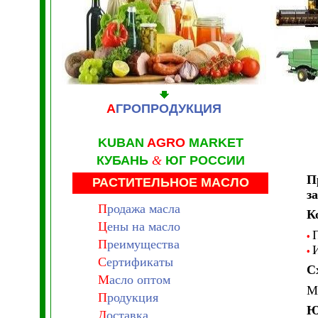
А
ГРОПРОДУКЦИЯ
KUBAN
AGRO
MARKET
КУБАНЬ
&
ЮГ РОССИИ
П
РАСТИТЕЛЬНОЕ МАСЛО
з
П
родажа масла
К
Ц
ены на масло
•
П
реимущества
•
С
ертификаты
С
М
асло оптом
М
П
родукция
Ю
Д
оставка