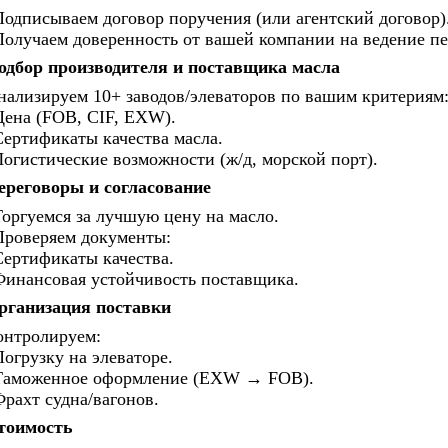
Подписываем договор поручения (или агентский договор)
Получаем доверенность от вашей компании на ведение пе
одбор производителя и поставщика масла
нализируем 10+ заводов/элеваторов по вашим критериям
Цена (FOB, CIF, EXW).
Сертификаты качества масла.
Логистические возможности (ж/д, морской порт).
ереговоры и согласование
Торгуемся за лучшую цену на масло.
Проверяем документы:
Сертификаты качества.
Финансовая устойчивость поставщика.
рганизация поставки
онтролируем:
Погрузку на элеваторе.
Таможенное оформление (EXW → FOB).
Фрахт судна/вагонов.
тоимость