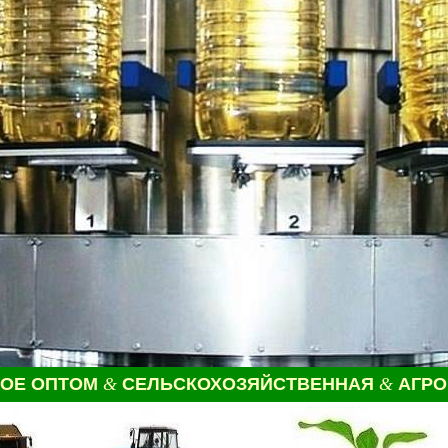
НОЕ
ОПТОМ
&
СЕЛЬСКОХОЗЯЙСТВЕННАЯ
&
АГРО