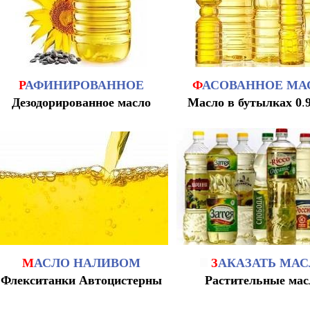
Р
АФИНИРОВАННОЕ
Ф
АСОВАННОЕ МА
Дезодорированное масло
Масло в бутылках 0
.
М
АСЛО НАЛИВОМ
З
АКАЗАТЬ МА
Флекситанки Автоцистерны
Растительные мас