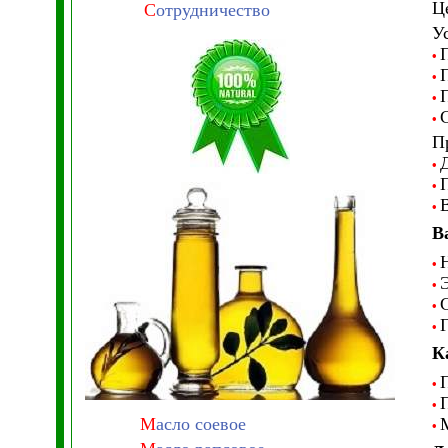
Ц
С
отрудничество
У
•
•
•
•
П
Д
•
•
•
В
•
•
•
•
К
•
•
М
асло соевое
•