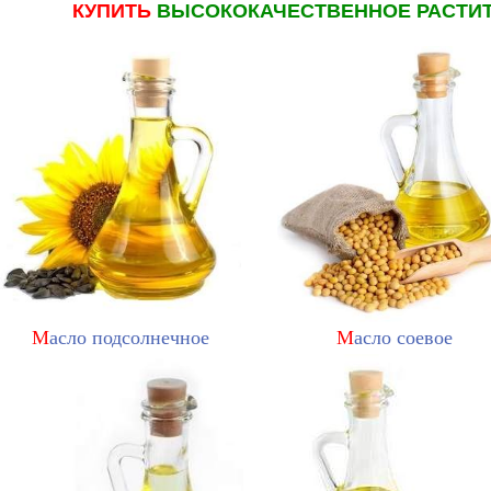
КУПИТЬ
ВЫСОКОКАЧЕСТВЕННОЕ
РАСТИ
М
асло подсолнечное
М
асло соевое