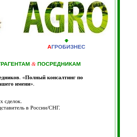
А
ГРОБИЗНЕС
РАГЕНТАМ
&
ПОСРЕДНИКАМ
редников
.
«
Полный консалтинг по
вашего имени
».
х сделок.
ставитель в России/СНГ.