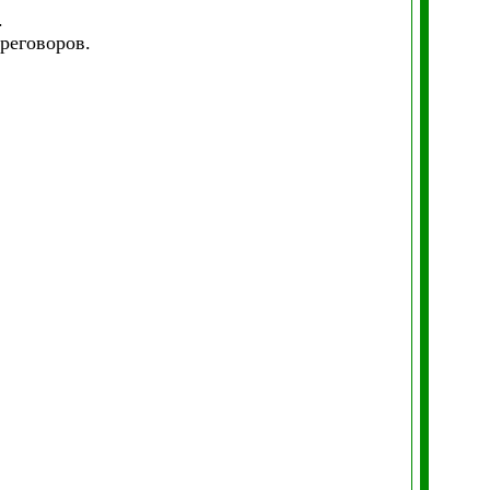
.
реговоров.
: