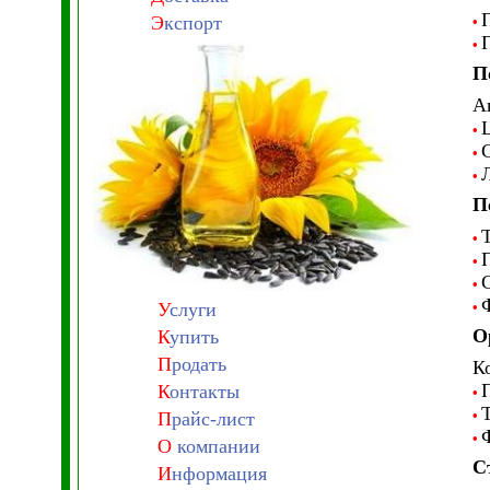
Э
кспорт
•
•
П
А
•
•
•
П
•
•
•
У
слуги
•
О
К
упить
П
родать
К
К
онтакты
•
•
П
райс-лист
•
О
компании
С
И
нформация