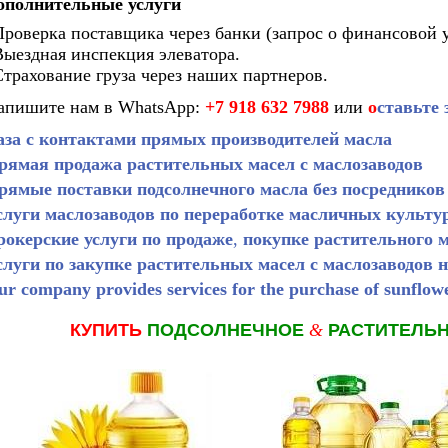
ополнительные услуги
Проверка поставщика через банки (запрос о финансовой 
Выездная инспекция элеватора.
Страхование груза через наших партнеров.
апишите нам в WhatsApp:
+7 918 632 7988
или
о
ставьте 
аза с контактами прямых производителей масла
рямая продажа растительных масел с маслозаводов
рямые поставки подсолнечного масла без посредников
слуги маслозаводов по переработке масличных культу
рокерские услуги по продаже
,
покупке растительного 
слуги по закупке растительных масел с маслозаводов н
ur company provides services for the purchase of sunflowe
КУПИТЬ
ПОДСОЛНЕЧНОЕ
&
РАСТИТЕЛЬ