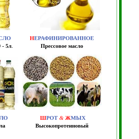
СЛО
Н
ЕРАФИНИРОВАННОЕ
9 - 5л
.
Прессовое масло
СЛО
Ш
РОТ
&
Ж
МЫХ
ла
Высокопротеиновый