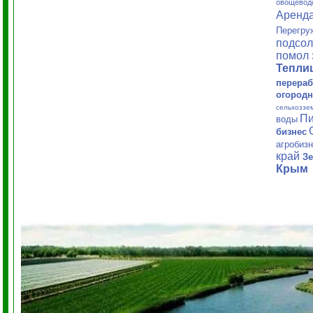
овощевод
Аренд
Перегру
подсол
помол 
Тепл
перераб
огородн
сельхоззе
Пи
воды
бизнес
агробиз
край
Зе
Крым