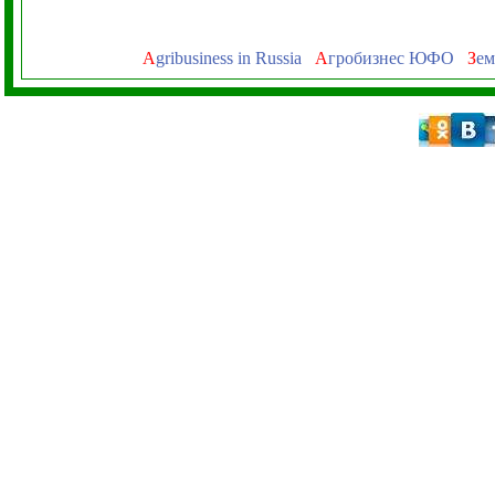
A
gribusiness in Russia
А
гробизнес ЮФО
З
ем