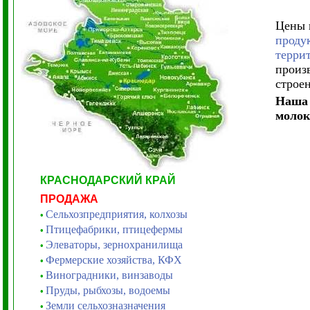
Цены
проду
терри
произ
строе
Наша 
молок
КРАСНОДАРСКИЙ КРАЙ
ПРОДАЖА
Сельхозпредприятия, колхозы
•
Птицефабрики, птицефермы
•
Элеваторы, зернохранилища
•
Фермерские хозяйства, КФХ
•
Виноградники, винзаводы
•
Пруды, рыбхозы, водоемы
•
Земли сельхозназначения
•