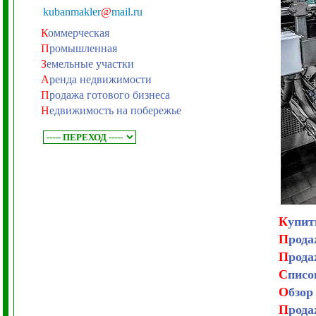
kubanmakler
@
mail.ru
К
оммерческая
П
ромышленная
З
емельные участки
А
ренда недвижимости
П
родажа готового бизнеса
Н
едвижимость на побережье
К
упит
П
рода
П
рода
С
писо
О
бзор
П
рода