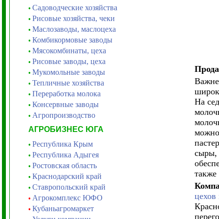
Садоводческие хозяйства
•
Рисовые хозяйства, чеки
•
Маслозаводы, маслоцеха
•
Комбикормовые заводы
•
Мясокомбинаты, цеха
•
Рисовые заводы, цеха
•
Прода
Мукомольные заводы
•
Важней
Тепличные хозяйства
•
широк
Переработка молока
•
На се
Консервные заводы
•
молоч
Агропроизводство
•
молоч
АГРОБИЗНЕС ЮГА
можно
пастер
Республика Крым
•
сыры,
Республика Адыгея
•
обесп
Ростовская область
•
также 
Краснодарский край
•
Комп
Ставропольский край
•
цехов
Агрокомплекс ЮФО
•
Красн
Кубаньагромаркет
•
перег