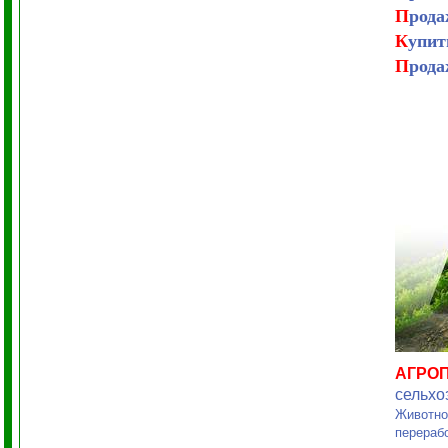
П
рода
К
упит
П
рода
АГРО
сельхо
Животно
перераб