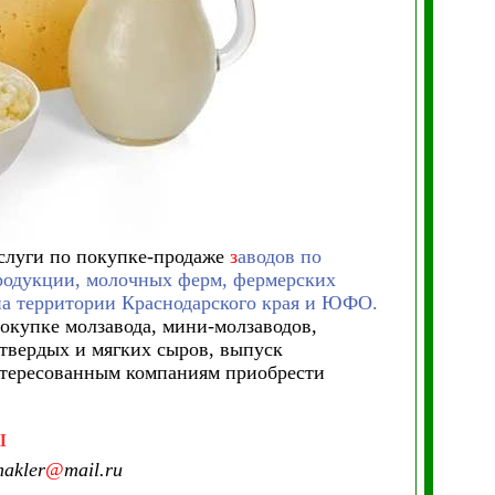
слуги по покупке-продаже
з
аводов по
продукции, молочных ферм, фермерских
на территории Краснодарского края и ЮФО.
окупке молзавода, мини-молзаводов,
твердых и мягких сыров, выпуск
интересованным компаниям приобрести
Ы
akler
@
mail.ru