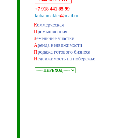
+7 918 441 85 99
kubanmakler
@
mail.ru
К
оммерческая
П
ромышленная
З
емельные участки
А
ренда недвижимости
П
родажа готового бизнеса
Н
едвижимость на побережье