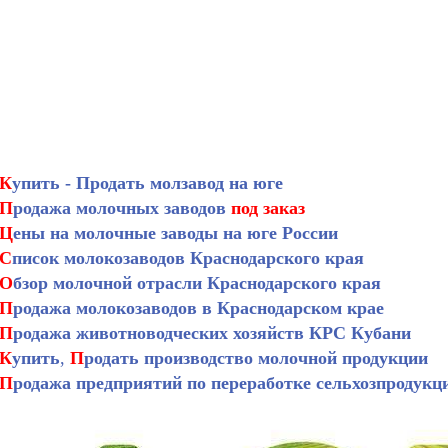
К
упить - Продать молзавод на юге
П
родажа молочных заводов
под заказ
Ц
ены на молочные заводы на юге России
С
писок молокозаводов Краснодарского края
О
бзор молочной отрасли Краснодарского края
П
родажа молокозаводов в Краснодарском крае
П
родажа животноводческих хозяйств КРС Кубани
К
упить
,
П
родать производство молочной продукции
П
родажа предприятий по переработке сельхозпродукц