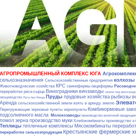
АГРОПРОМЫШЛЕННЫЙ КОМПЛЕКС ЮГА
Агрокомплек
сельхозназначения
колхозы
Сельскохозяйственные предприятия
КРС
Животноводческие хозяйства
свинофермы
овцефермы
Рисоводче
Виноградники винзаводы
переработке риса-сырца
земли под виноград
Пруды
прудовые хозяйства рыбхозы 
овощеводство
Луга пастбища
Элева
Аренда
сельскохозяйственной земли взять в аренду землю
Комбикормовые зав
Перегружающие зерновые пункты зернопункты
подсолнечного масла
Молокозаводы
производство молочной продукци
помол зерна производство муки
Хлебокомбинаты производство х
Теплицы
тепличные комплексы
Мясокомбинаты переработ
Крестьянские фермерские х
переработке сельхозпродукции