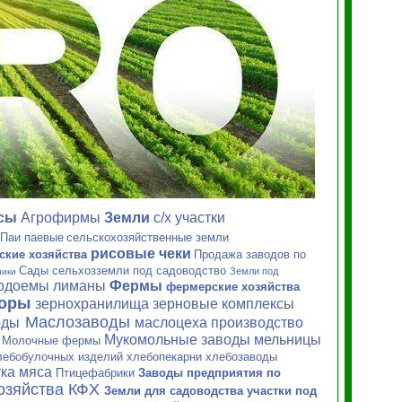
сы
Агрофирмы
Земли
с/х
участки
Паи паевые
сельскохозяйственные земли
рисовые чеки
ские хозяйства
Продажа заводов по
Сады сельхозземли под садоводство
Земли под
ники
водоемы лиманы
Фермы
фермерские хозяйства
торы
зернохранилища зерновые
комплексы
Маслозаводы
оды
маслоцеха производство
Мукомольные заводы мельницы
Молочные фермы
и
лебобулочных изделий хлебопекарни хлебозаводы
ка мяса
Птицефабрики
Заводы предприятия по
озяйства
КФХ
Земли для садоводства участки под