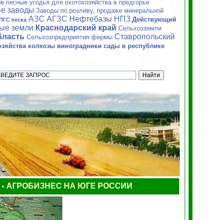
ов
лесные угодья для охотохозяйства в предгорье
е заводы
Заводы по розливу, продаже минеральной
АЗС АГЗС Нефтебазы НПЗ
Действующий
ПГС песка
ные земли
Краснодарский край
Сельхозземли
бласть
Ставропольский
Сельхозпредприятия фермы
зяйства колхозы виноградники сады в республике
Ы
АГРОБИЗНЕС НА ЮГЕ РОССИИ
•