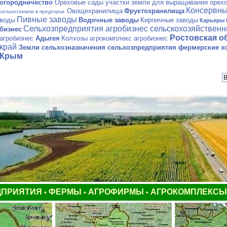
огородничество
Ореховые сады участки земли для выращивания орех
Консервны
Овощехранилища
Фруктохранилища
сельхозземли в предгорье
Пивные заводы
воды
Водочные заводы
Кирпичные заводы
Карьеры 
Сельхозпредприятия агробизнес сельскохозяйствен
бизнес
Ростовская о
агробизнес
Адыгея
Колхозы агрокомплекс агробизнес
край
Земли сельхозназначения
сельхозпредприятия фермерские хо
Крым
ДПРИЯТИЯ
ФЕРМЫ
АГРОФИРМЫ
АГРОКОМПЛЕКС
•
•
•