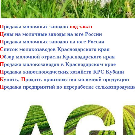
П
родажа молочных заводов
под заказ
Ц
ены на молочные заводы на юге России
П
родажа молочных заводов на юге России
С
писок молокозаводов Краснодарского края
О
бзор молочной отрасли Краснодарского края
П
родажа молокозаводов в Краснодарском крае
П
родажа животноводческих хозяйств КРС Кубани
К
упить
,
П
родать производство молочной продукции
П
родажа предприятий по переработке сельхозпродукц