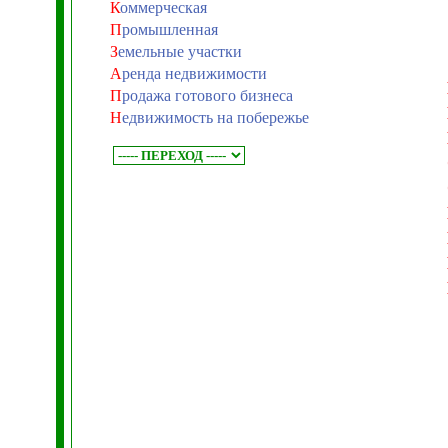
К
оммерческая
П
ромышленная
З
емельные участки
А
ренда недвижимости
П
родажа готового бизнеса
Н
едвижимость на побережье