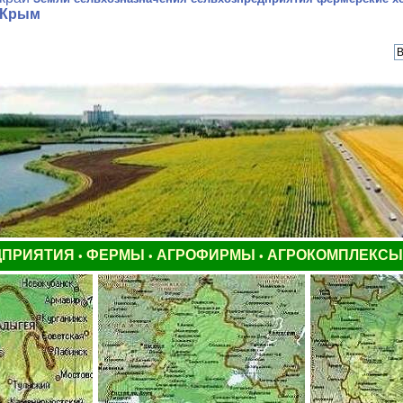
Крым
ДПРИЯТИЯ
ФЕРМЫ
АГРОФИРМЫ
АГРОКОМПЛЕКС
•
•
•