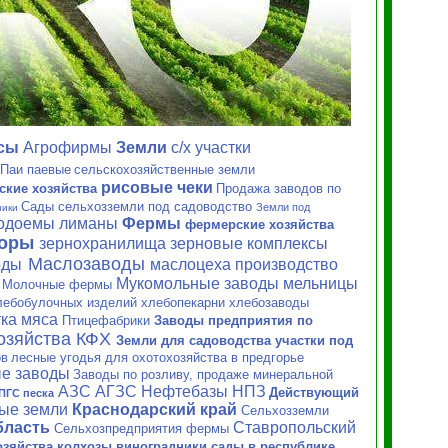
сы
Агрофирмы
Земли
с/х
участки
Паи паевые
сельскохозяйственные земли
рисовые чеки
ские хозяйства
Продажа заводов по
Сады сельхозземли под садоводство
Земли под
ники
водоемы лиманы
Фермы
фермерские хозяйства
торы
зернохранилища зерновые
комплексы
Маслозаводы
оды
маслоцеха производство
Мукомольные заводы мельницы
Молочные фермы
и
лебобулочных изделий хлебопекарни хлебозаводы
ка мяса
Птицефабрики
Заводы предприятия по
озяйства
КФХ
Земли для садоводства участки под
ов
лесные угодья для охотохозяйства в предгорье
е заводы
Заводы по розливу, продаже минеральной
АЗС АГЗС Нефтебазы НПЗ
Действующий
ПГС песка
ные земли
Краснодарский край
Сельхозземли
бласть
Ставропольский
Сельхозпредприятия фермы
зяйства колхозы виноградники сады в республике