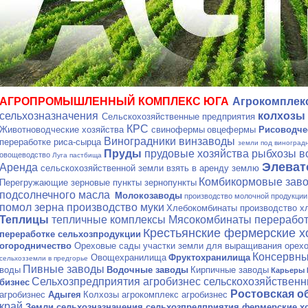
АГРОПРОМЫШЛЕННЫЙ КОМПЛЕКС ЮГА
Агрокомплек
сельхозназначения
колхозы
Сельскохозяйственные предприятия
КРС
Животноводческие хозяйства
свинофермы
овцефермы
Рисоводче
Виноградники винзаводы
переработке риса-сырца
земли под виноград
Пруды
прудовые хозяйства рыбхозы 
овощеводство
Луга пастбища
Элева
Аренда
сельскохозяйственной земли взять в аренду землю
Комбикормовые зав
Перегружающие зерновые пункты зернопункты
подсолнечного масла
Молокозаводы
производство молочной продукци
помол зерна производство муки
Хлебокомбинаты производство х
Теплицы
тепличные комплексы
Мясокомбинаты переработ
Крестьянские фермерские х
переработке сельхозпродукции
огородничество
Ореховые сады участки земли для выращивания орех
Консервны
Овощехранилища
Фруктохранилища
сельхозземли в предгорье
Пивные заводы
воды
Водочные заводы
Кирпичные заводы
Карьеры 
Сельхозпредприятия агробизнес сельскохозяйствен
бизнес
Ростовская о
агробизнес
Адыгея
Колхозы агрокомплекс агробизнес
край
Земли сельхозназначения
сельхозпредприятия фермерские хо