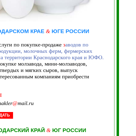
ОДАРСКОМ КРАЕ
&
ЮГЕ РОССИИ
слуги по покупке-продаже
з
аводов по
продукции, молочных ферм, фермерских
на территории Краснодарского края и ЮФО.
окупке молзавода, мини-молзаводов,
твердых и мягких сыров, выпуск
интересованным компаниям приобрести
Ы
akler
@
mail.ru
ДАТЬ
ОДАРСКИЙ КРАЙ
&
ЮГ РОССИИ