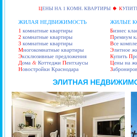
Ц
ЕНЫ НА 1 КОМН. КВАРТИРЫ
К
УПИТ
ЖИЛАЯ НЕДВИЖИМОСТЬ
ЖИЛЫЕ 
1
комнатные квартиры
Б
изнес кла
2
комнатные квартиры
П
ремиум к
3
комнатные квартиры
В
се компл
М
ногокомнатные квартиры
Э
литное ж
Э
ксклюзивные предложения
К
упить
П
р
Д
ома
&
Коттеджи
П
ентхаусы
Ц
ены на ж
Н
овостройки Краснодара
З
аброниров
ЭЛИТНАЯ НЕДВИЖИМО