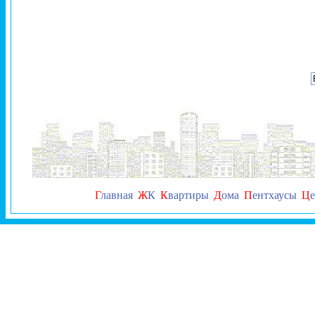
Г
лавная
Ж
К
К
вартиры
Д
ома
П
ентхаусы
Ц