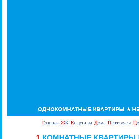
ОДНО
КОМНАТНЫЕ КВАРТИРЫ
НЕ
★
Г
лавная
Ж
К
К
вартиры
Д
ома
П
ентхаусы
Ц
1
КОМНАТНЫЕ КВАРТИРЫ 