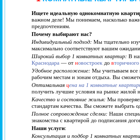
Ищете идеальную однокомнатную квартир
важном деле! Мы понимаем, насколько важн
предпочтениям.
Почему выбирают нас?
Индивидуальный подход:
Мы тщательно изуч
максимально соответствуют вашим ожидани
Широкий выбор 1 комнатных квартир:
В на
Краснодара
— от
н
овостроек
до
в
торичного
Удобное расположение:
Мы учитываем все в
рабочим местам и зонам отдыха. Вы сможете
Оптимальная
ц
ена на 1 комнатные квартир
получить лучшие условия на рынке жилой 
Качество и состояние жилья:
Мы проверяем
стандартам качества. Вы сможете выбрать 
Полное сопровождение сделки:
Наши специа
знакомства с квартирой до подписания дог
Наши услуги
:
Консультация и подбор 1 комнатных кварти