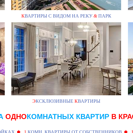
К
ВАРТИРЫ С ВИДОМ НА РЕКУ
&
ПАРК
Э
КСКЛЮЗИВНЫЕ
К
ВАРТИРЫ
А
ОДНО
КОМНАТНЫХ КВАРТИР
В КР
ОЙКАХ
1
КОМН. КВАРТИРЫ ОТ СОБСТВЕННИКОВ