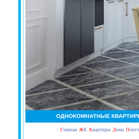
ОДНО
КОМНАТНЫЕ КВАРТИ
Г
лавная
Ж
К
К
вартиры
Д
ома
П
ент