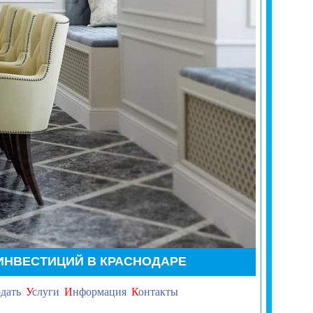
ИНВЕСТИЦИЙ В КРАСНОДАРЕ
дать
У
слуги
И
нформация
К
онтакты