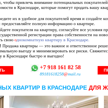
и, чтобы привлечь внимание потенциальных покупателей
имости в Краснодаре, которые помогут продать вашу ква
ведите их в удобное для покупателей время и создайте к
 и предоставляйте полную информацию о квартире.
айдете покупателя на квартиру, согласуйте все условия п
сударственной регистрации права собственности на новог
ть свою
о
днокомнатную квартиру в Краснодаре.
!
Продажа квартиры — это важное и ответственное решен
имальную выгоду и минимизировать все риски. Свяжитес
у в Краснодаре быстро и выгодно!
+7
918
161 82 58
ТЬ
П
89181618258
@
mail.ru
НЫХ КВАРТИР В КРАСНОДАРЕ
ДЛЯ 