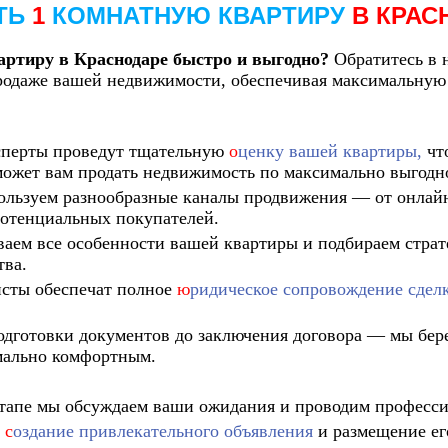
ТЬ
1
КОМНАТНУЮ КВАРТИРУ
В КРАС
артиру в Краснодаре быстро и выгодно?
Обратитесь в
продаже вашей недвижимости, обеспечивая максимальную
перты проведут тщательную
о
ценку вашей квартиры,
чт
ожет вам продать недвижимость по максимально выгодн
льзуем разнообразные каналы продвижения — от онлайн
потенциальных покупателей.
ем все особенности вашей квартиры и подбираем страте
тва.
ты обеспечат полное
ю
ридическое сопровождение сдел
одготовки документов до заключения договора — мы бере
мально комфортным.
тапе мы обсуждаем ваши ожидания и проводим професс
,
с
оздание привлекательного объявления
и размещение ег