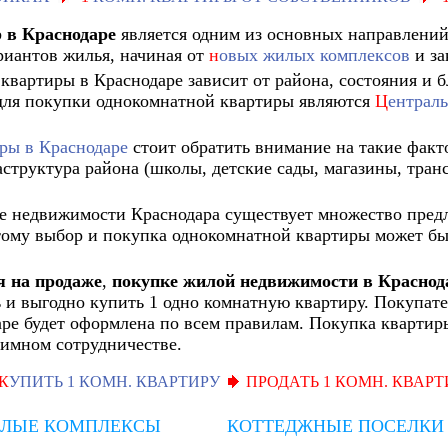
 в Краснодаре
является одним из основных направлени
риантов жилья, начиная от
н
овых жилых комплексов
и за
квартиры в Краснодаре зависит от района, состояния и б
ля покупки однокомнатной квартиры являются
Ц
ентрал
ры в Краснодаре
стоит обратить внимание на такие факт
структура района (школы, детские сады, магазины, тран
ке недвижимости Краснодара существует множество пред
ому выбор и покупка однокомнатной квартиры может бы
я на продаже
,
покупке жилой недвижимости в Краснод
ь и выгодно купить 1 одно комнатную квартиру. Покупате
аре будет оформлена по всем правилам. Покупка квартиры
аимном сотрудничестве.
К
УПИТЬ 1 КОМН. КВАРТИРУ
ПРОДАТЬ 1 КОМН. КВАРТ
ЛЫЕ КОМПЛЕКСЫ
КОТТЕДЖНЫЕ ПОСЕЛКИ