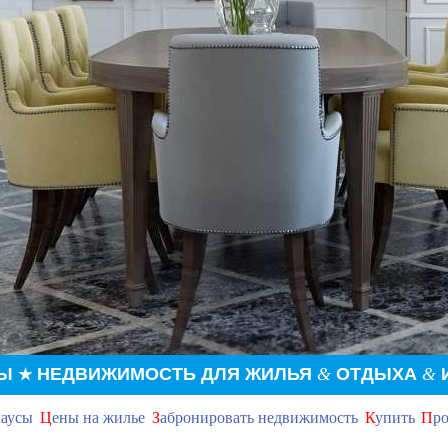
РЫ
НЕДВИЖИМОСТЬ ДЛЯ ЖИЛЬЯ
&
ОТДЫХА
&
★
хаусы
Ц
ены на жилье
З
абронировать недвижимость
К
упить
П
ро