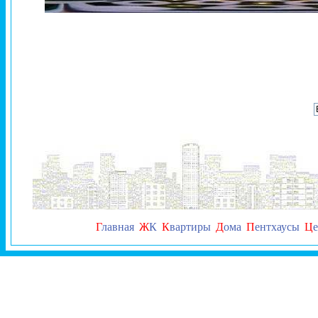
Г
лавная
Ж
К
К
вартиры
Д
ома
П
ентхаусы
Ц