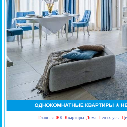
ОДНО
КОМНАТНЫЕ КВАРТИРЫ
НЕ
★
Г
лавная
Ж
К
К
вартиры
Д
ома
П
ентхаусы
Ц