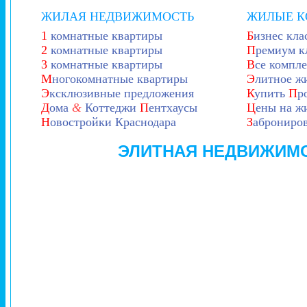
ЖИЛАЯ НЕДВИЖИМОСТЬ
ЖИЛЫЕ 
1
комнатные квартиры
Б
изнес кла
2
комнатные квартиры
П
ремиум к
3
комнатные квартиры
В
се компл
М
ногокомнатные квартиры
Э
литное ж
Э
ксклюзивные предложения
К
упить
П
р
Д
ома
&
Коттеджи
П
ентхаусы
Ц
ены на ж
Н
овостройки Краснодара
З
аброниров
ЭЛИТНАЯ НЕДВИЖИМО