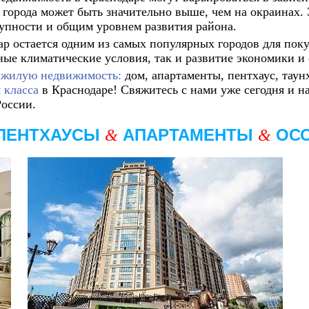
 города может быть значительно выше, чем на окраинах. 
упности и общим уровнем развития района.
ар остается одним из самых популярных городов для пок
ые климатические условия, так и развитие экономики и
 жилую недвижимость:
дом, апартаменты, пентхаус, таун
м класса
в Краснодаре! Свяжитесь с нами уже сегодня и н
России.
ПЕНТХАУСЫ
АПАРТАМЕНТЫ
ОС
&
&