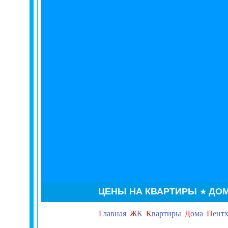
ЦЕНЫ НА
КВАРТИРЫ
ДО
★
Г
лавная
Ж
К
К
вартиры
Д
ома
П
ент