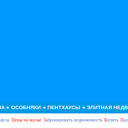
МА
ОСОБНЯКИ
ПЕНТХАУСЫ
ЭЛИТНАЯ НЕД
★
★
★
хаусы
Цены на жилье
З
абронировать недвижимость
К
упить
П
ро