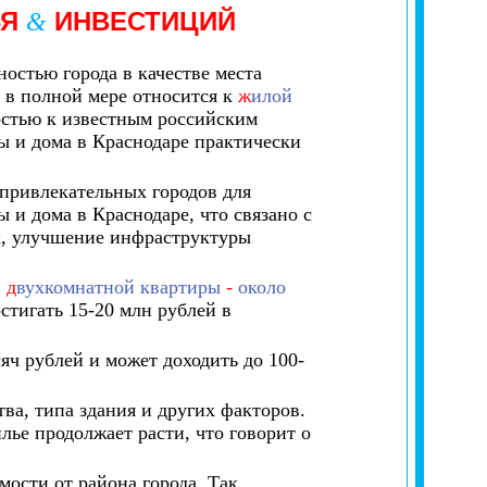
ЬЯ
ИНВЕСТИЦИЙ
&
остью города в качестве места
о в полной мере относится к
ж
илой
остью к известным российским
ы и дома в Краснодаре практически
привлекательных городов для
 и дома в Краснодаре, что связано с
х, улучшение инфраструктуры
,
д
вухкомнатной квартиры
-
около
стигать 15-20 млн рублей в
сяч рублей и может доходить до 100-
ва, типа здания и других факторов.
ье продолжает расти, что говорит о
ости от района города. Так,