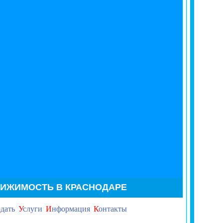
ВИЖИМОСТЬ В КРАСНОДАРЕ
дать
У
слуги
И
нформация
К
онтакты