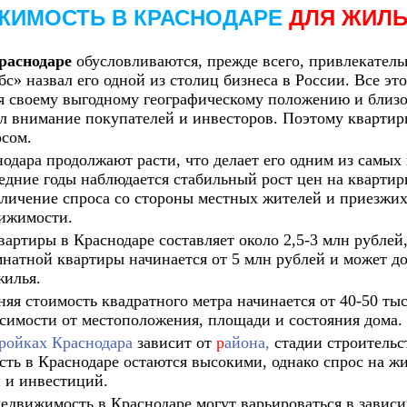
ЖИМОСТЬ В КРАСНОДАРЕ
ДЛЯ ЖИЛ
раснодаре
обусловливаются, прежде всего, привлекательн
с» назвал его одной из столиц бизнеса в России. Все эт
я своему выгодному географическому положению и близ
ал внимание покупателей и инвесторов. Поэтому квартир
сом.
дара продолжают расти, что делает его одним из самых 
дние годы наблюдается стабильный рост цен на квартиры
личение спроса со стороны местных жителей и приезжи
вижимости.
артиры в Краснодаре составляет около 2,5-3 млн рублей
атной квартиры начинается от 5 млн рублей и может до
жилья.
няя стоимость квадратного метра начинается от 40-50 ты
исимости от местоположения, площади и состояния дома.
тройках Краснодара
зависит от
р
айона,
стадии строительст
ь в Краснодаре остаются высокими, однако спрос на жил
 и инвестиций.
недвижимость в Краснодаре могут варьироваться в зависим