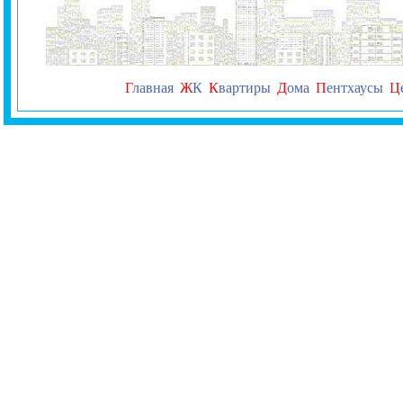
Г
лавная
Ж
К
К
вартиры
Д
ома
П
ентхаусы
Ц