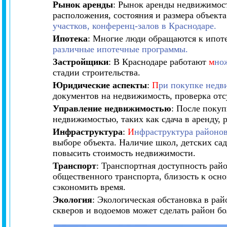
Рынок аренды
:
Рынок аренды недвижимост
расположения, состояния и размера объект
участков, конференц-залов в Краснодаре.
Ипотека
: Многие люди обращаются к ипоте
различные ипотечные программы.
Застройщики
: В Краснодаре работают
м
но
стадии строительства.
Юридические аспекты
:
П
ри покупке нед
документов на недвижимость, проверка отс
Управление недвижимостью
: После поку
недвижимостью, таких как сдача в аренду, 
Инфраструктура
:
И
нфраструктура районов
выборе объекта. Наличие школ, детских са
повысить стоимость недвижимости.
Транспорт
: Транспортная доступность ра
общественного транспорта, близость к осн
сэкономить время.
Экология
: Экологическая обстановка в ра
скверов и водоемов может сделать район б