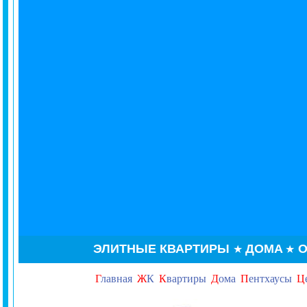
ЭЛИТНЫЕ КВАРТИРЫ
ДОМА
О
★
★
Г
лавная
Ж
К
К
вартиры
Д
ома
П
ентхаусы
Ц