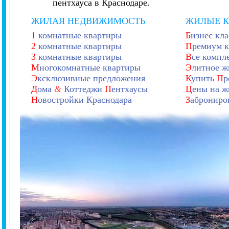
пентхауса в Краснодаре.
ЖИЛАЯ НЕДВИЖИМОСТЬ
ЖИЛЫЕ 
1
комнатные квартиры
Б
изнес кла
2
комнатные квартиры
П
ремиум к
3
комнатные квартиры
В
се компл
М
ногокомнатные квартиры
Э
литное ж
Э
ксклюзивные предложения
К
упить
П
р
Д
ома
&
Коттеджи
П
ентхаусы
Ц
ены на ж
Н
овостройки Краснодара
З
аброниро