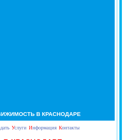
ВИЖИМОСТЬ В КРАСНОДАРЕ
дать
У
слуги
И
нформация
К
онтакты