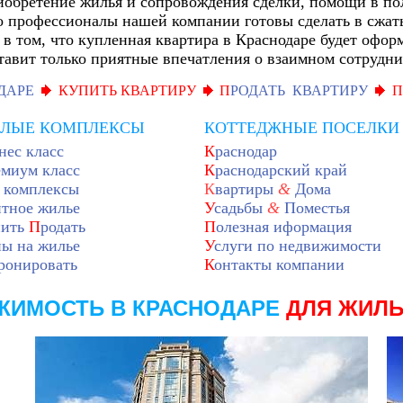
иобретение жилья и сопровождения сделки, помощи в по
о профессионалы нашей компании готовы сделать в сжаты
в том, что купленная квартира в Краснодаре будет офор
тавит только приятные впечатления о взаимном сотрудни
ДАРЕ
КУПИТЬ КВАРТИРУ
П
РОДАТЬ КВАРТИРУ
П
ЛЫЕ КОМПЛЕКСЫ
КОТТЕДЖНЫЕ ПОСЕЛКИ
нес класс
К
раснодар
емиум класс
К
раснодарский край
 комплексы
К
вартиры
&
Дома
итное жилье
У
садьбы
&
Поместья
ить
П
родать
П
олезная иформация
ны на жилье
У
слуги по недвижимости
ронировать
К
онтакты компании
ЖИМОСТЬ В КРАСНОДАРЕ
ДЛЯ ЖИЛ