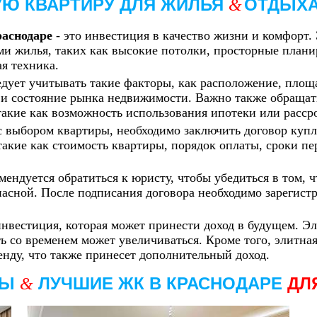
Ю КВАРТИРУ ДЛЯ ЖИЛЬЯ
ОТДЫХ
&
аснодаре
- это инвестиция в качество жизни и комфорт
и жилья, таких как высокие потолки, просторные плани
я техника.
ует учитывать такие факторы, как расположение, площад
 и состояние рынка недвижимости. Важно также обраща
такие как возможность использования ипотеки или расср
 с выбором квартиры, необходимо заключить договор куп
такие как стоимость квартиры, порядок оплаты, сроки п
мендуется обратиться к юристу, чтобы убедиться в том,
пасной. После подписания договора необходимо зарегист
инвестиция, которая может принести доход в будущем. Э
ть со временем может увеличиваться. Кроме того, элитна
енду, что также принесет дополнительный доход.
РЫ
ЛУЧШИЕ ЖК В КРАСНОДАРЕ
ДЛ
&