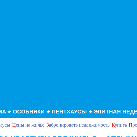
МА
ОСОБНЯКИ
ПЕНТХАУСЫ
ЭЛИТНАЯ НЕД
★
★
★
хаусы
Ц
ены на жилье
З
абронировать недвижимость
К
упить
П
ро