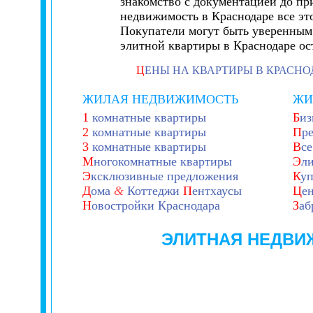
знакомство с документацией до пр
недвижимость в Краснодаре все эт
Покупатели могут быть уверенным 
элитной квартиры в Краснодаре ос
Ц
ЕНЫ НА КВАРТИРЫ В КРАСНО
ЖИЛАЯ НЕДВИЖИМОСТЬ
ЖИ
1
комнатные квартиры
Б
из
2
комнатные квартиры
П
р
3
комнатные квартиры
В
се
М
ногокомнатные квартиры
Э
л
Э
ксклюзивные предложения
К
уп
Д
ома
&
Коттеджи
П
ентхаусы
Ц
е
Н
овостройки Краснодара
З
аб
ЭЛИТНАЯ НЕДВИ