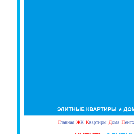
ЭЛИТНЫЕ КВАРТИРЫ
ДО
★
Г
лавная
Ж
К
К
вартиры
Д
ома
П
ент