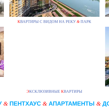
К
ВАРТИРЫ С ВИДОМ НА РЕКУ
&
ПАРК
Э
КСКЛЮЗИВНЫЕ
К
ВАРТИРЫ
У
ПЕНТХАУС
АПАРТАМЕНТЫ
Д
&
&
&