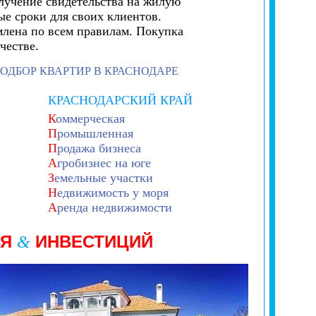
лучение свидетельства на жилую
е сроки для своих клиентов.
млена по всем правилам. Покупка
честве.
ОДБОР КВАРТИР В КРАСНОДАРЕ
КРАСНОДАРСКИЙ КРАЙ
К
оммерческая
П
ромышленная
П
родажа бизнеса
А
гробизнес на юге
З
емельные участки
Н
едвижимость у моря
А
ренда недвижимости
ЬЯ
ИНВЕСТИЦИЙ
&