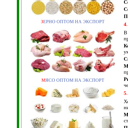
С
С
П
З
ЕРНО ОПТОМ НА ЭКСПОРТ
4
.
В
п
К
у
С
М
п
Р
М
ЯСО ОПТОМ НА ЭКСПОРТ
ч
5
.
Х
н
М
с
П