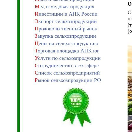
О
М
ед и медовая продукция
С
И
нвестиции в АПК России
н
Э
кспорт сельхозпродукции
(
П
родовольственный рынок
(
З
акупка сельхозпродукции
Ц
ены на сельхозпродукцию
Т
орговая площадка АПК юг
У
слуги по сельхозпродукции
С
отрудничество в с/х сфере
С
писок сельхозпредприятий
Р
ынок сельхозпродукции РФ