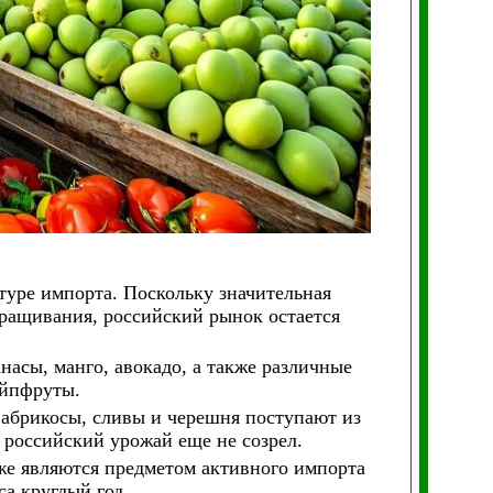
уре импорта. Поскольку значительная
ыращивания, российский рынок остается
анасы, манго, авокадо, а также различные
ейпфруты.
 абрикосы, сливы и черешня поступают из
а российский урожай еще не созрел.
кже являются предметом активного импорта
са круглый год.