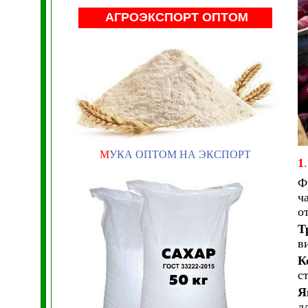
АГРОЭКСПОРТ ОПТОМ
М
УКА ОПТОМ НА ЭКСПОРТ
1
.
Ф
ч
о
Т
в
К
с
Я
д