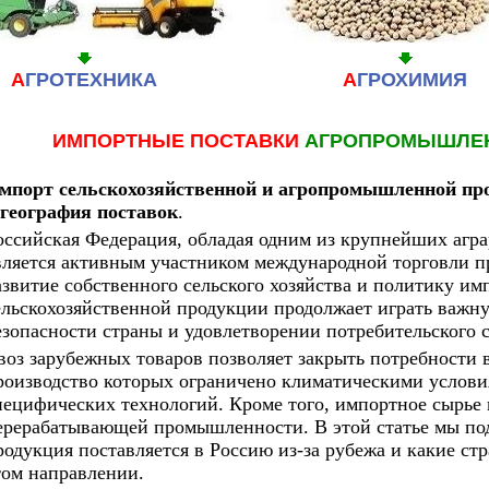
А
ГРОТЕХНИКА
А
ГРОХИМИЯ
ИМПОРТНЫЕ ПОСТАВКИ
АГРОПРОМЫШЛЕ
мпорт сельскохозяйственной и агропромышленной пр
 география поставок
.
оссийская Федерация, обладая одним из крупнейших агра
вляется активным участником международной торговли п
азвитие собственного сельского хозяйства и политику и
ельскохозяйственной продукции продолжает играть важн
езопасности страны и удовлетворении потребительского с
воз зарубежных товаров позволяет закрыть потребности в
роизводство которых ограничено климатическими услови
пецифических технологий. Кроме того, импортное сырье
ерерабатывающей промышленности. В этой статье мы под
родукция поставляется в Россию из-за рубежа и какие с
том направлении.