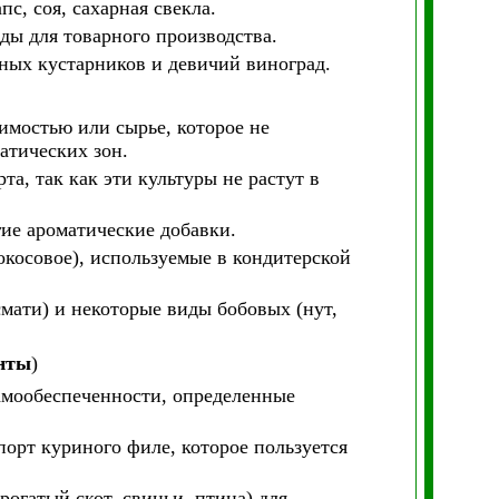
пс, соя, сахарная свекла.
ды для товарного производства.
дных кустарников и девичий виноград.
имостью или сырье, которое не
атических зон.
та, так как эти культуры не растут в
гие ароматические добавки.
окосовое), используемые в кондитерской
смати) и некоторые виды бобовых (нут,
нты
)
самообеспеченности, определенные
порт куриного филе, которое пользуется
огатый скот, свиньи, птица) для