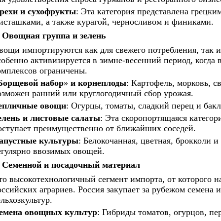
рехи и сухофрукты
: Эта категория представлена грецки
исташками, а также курагой, черносливом и финиками.
Овощная группа и зелень
вощи импортируются как для свежего потребления, так и
собенно активизируется в зимне-весенний период, когда
омплексов ограничены.
Борщевой набор
»
и корнеплоды
: Картофель, морковь, св
озможен ранний или круглогодичный сбор урожая.
епличные овощи
: Огурцы, томаты, сладкий перец и бак
елень и листовые салаты
: Эта скоропортящаяся категор
оступает преимущественно от ближайших соседей.
апустные культуры
: Белокочанная, цветная, брокколи и
егулярно ввозимых овощей.
Семенной и посадочный материал
то высокотехнологичный сегмент импорта, от которого 
оссийских аграриев. Россия закупает за рубежом семена
ельхозкультур.
емена овощных культур
: Гибриды томатов, огурцов, пе