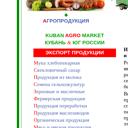
А
ГРОПРОДУКЦИЯ
KUBAN
AGRO
MARKET
КУБАНЬ
&
ЮГ РОССИИ
И
ЭКСПОРТ ПРОДУКЦИИ
и
Р
М
ука хлебопекарная
я
С
векловичный сахар
р
П
родукция из молока
с
С
емена сельхозкультур
б
З
ерновые и масличные
В
Ф
ермерская продукция
п
П
родукция переработки
с
п
П
родукция маслозаводов
п
О
рганическая продукция
э
М
ясо и мясная продукция