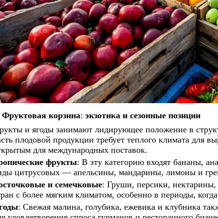
Фруктовая корзина
:
экзотика и сезонные позиции
рукты и ягоды занимают лидирующее положение в структ
асть плодовой продукции требует теплого климата для в
ткрытым для международных поставок.
ропические фрукты
: В эту категорию входят бананы, ан
иды цитрусовых — апельсины, мандарины, лимоны и гр
осточковые и семечковые
: Груши, персики, нектарины,
тран с более мягким климатом, особенно в периоды, когд
годы
: Свежая малина, голубика, ежевика и клубника та
ля удовлетворения спроса гурманов и ресторанного бизне