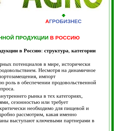
А
ГРОБИЗНЕС
ННОЙ ПРОДУКЦИИ
В РОССИЮ
одукции в Россию
:
структура
,
категории
рных потенциалов в мире, исторически
родовольствием. Несмотря на динамичное
мпортозамещения, импорт
ую роль в обеспечении продовольственной
проса.
нутреннего рынка в тех категориях,
ями, сезонностью или требует
 критически необходимо для пищевой и
робно рассмотрим, какая именно
траны выступают ключевыми партнерами в