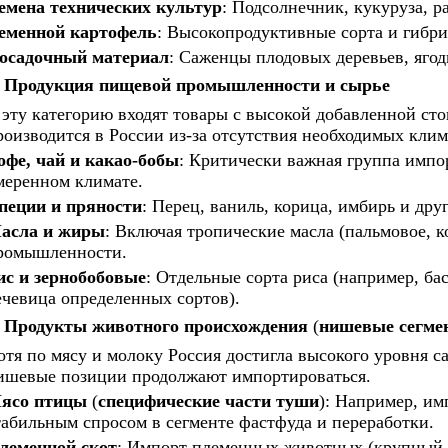
емена технических культур
: Подсолнечник, кукуруза, ра
еменной картофель
: Высокопродуктивные сорта и гибри
осадочный материал
: Саженцы плодовых деревьев, яго
Продукция пищевой промышленности и сырье
 эту категорию входят товары с высокой добавленной сто
роизводится в России из-за отсутствия необходимых клим
офе, чай и какао-бобы
: Критически важная группа импор
меренном климате.
пеции и пряности
: Перец, ваниль, корица, имбирь и дру
асла и жиры
: Включая тропические масла (пальмовое, к
ромышленности.
ис и зернобобовые
: Отдельные сорта риса (например, ба
ечевица определенных сортов).
Продукты животного происхождения
(
нишевые сегме
отя по мясу и молоку Россия достигла высокого уровня 
ишевые позиции продолжают импортироваться.
ясо птицы
(
специфические части туши
): Например, им
табильным спросом в сегменте фастфуда и переработки.
леменной скот
: Импорт племенных животных (крупный р