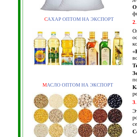
О
ф
С
АХАР ОПТОМ НА ЭКСПОРТ
2
.
О
о
к
«
в
Т
З
п
М
АСЛО ОПТОМ НА ЭКСПОРТ
К
р
3
.
Э
р
с
С