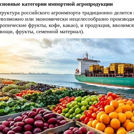
сновные категории импортной агропродукции
труктура российского агроимпорта традиционно делится 
евозможно или экономически нецелесообразно производи
тропические фрукты, кофе, какао), и продукция, ввозимс
овощи, фрукты, семенной материал).