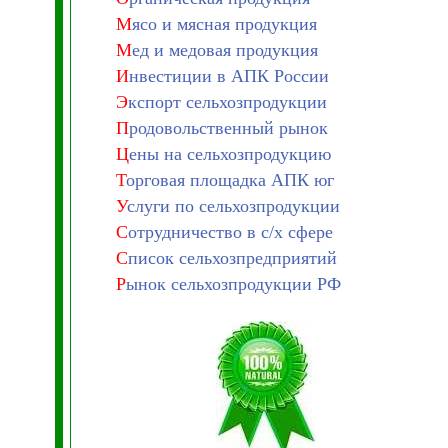
М
ясо и мясная продукция
М
ед и медовая продукция
И
нвестиции в АПК России
Э
кспорт сельхозпродукции
П
родовольственный рынок
Ц
ены на сельхозпродукцию
Т
орговая площадка АПК юг
У
слуги по сельхозпродукции
С
отрудничество в с/х сфере
С
писок сельхозпредприятий
Р
ынок сельхозпродукции РФ