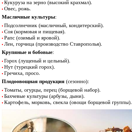
Кукуруза на зерно (высокий крахмал).
•
Овес, рожь.
•
Масличные культуры
:
Подсолнечник (масличный, кондитерский).
•
Соя (кормовая и пищевая).
•
Рапс (озимый и яровой).
•
Лен, горчица (производство Ставрополья).
•
Крупяные и бобовые
:
Горох (лущеный и цельный).
•
Нут (турецкий горох).
•
Гречиха, просо.
•
Плодоовощная продукция
(сезонно):
Томаты, огурцы, перец (борщевой набор).
•
Бахчевые культуры (арбузы, дыни).
•
Картофель, морковь, свекла (овощи борщевой группы).
•