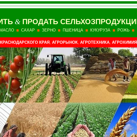
ИТЬ
ПРОДАТЬ СЕЛЬХОЗПРОДУКЦИ
&
МАСЛО
САХАР
ЗЕРНО
ПШЕНИЦА
КУКУРУЗА
РОЖЬ
КРАСНОДАРСКОГО КРАЯ
,
АГРОРЫНОК
,
АГРОТЕХНИКА
,
АГРОХИМИЯ