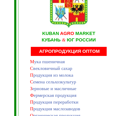
KUBAN
AGRO
MARKET
КУБАНЬ
&
ЮГ РОССИИ
АГРОПРОДУКЦИЯ ОПТОМ
М
ука пшеничная
С
векловичный сахар
П
родукция из молока
С
емена сельхозкультур
З
ерновые и масличные
Ф
ермерская продукция
П
родукция переработки
П
родукция маслозаводов
О
рганическая продукция