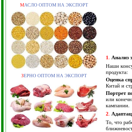
М
АСЛО ОПТОМ НА ЭКСПОРТ
1
.
Анализ 
Наши консу
продукта:
З
ЕРНО ОПТОМ НА ЭКСПОРТ
Оценка сп
Китай и ст
Портрет п
или конечн
кампании.
2
.
Адаптац
То, что ра
ближневост