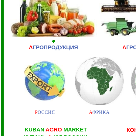
А
ГРОПРОДУКЦИЯ
А
ГР
Р
ОССИЯ
А
ФРИКА
KUBAN
AGRO
MARKET
КО