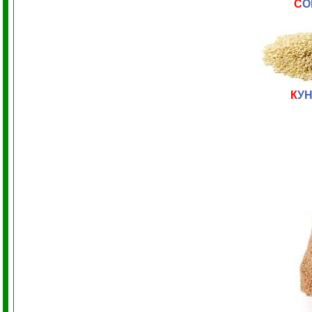
С
О
К
У