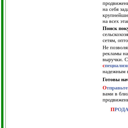
продвижен
на себя за
крупнейших
на всех эт
Поиск пок
сельскохоз
сетям, опт
Не позволя
рекламы на
выручки. С
с
пециали
надежным 
Готовы на
О
тправьте
вами в бли
продвижен
П
РОД