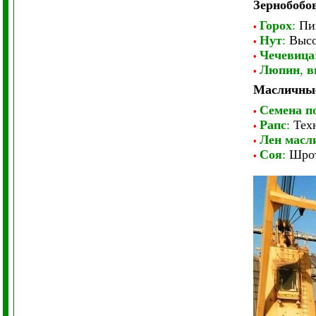
Зернобобо
Горох
:
Пи
•
Нут
:
Высо
•
Чечевица
•
Люпин
,
в
•
Масличны
Семена п
•
Рапс
:
Техн
•
Лен масл
•
Соя
:
Шрот
•