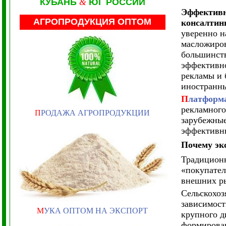
КУБАНЬ
&
ЮГ РОССИИ
Эффективн
АГРОПРОДУКЦИЯ ОПТОМ
консалти
уверенно н
масложиров
большинств
эффективно
рекламы и 
иностранн
П
латфор
рекламного
П
РОДАЖА АГРОПРОДУКЦИИ
зарубежные
эффективны
Почему эк
Традиционн
«покупател
внешних ры
Сельскохоз
зависимост
М
УКА ОПТОМ НА ЭКСПОРТ
крупного д
формирован