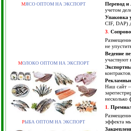
Перевод и
М
ЯСО ОПТОМ НА ЭКСПОРТ
учетом дел
Упаковка 
CIF, DAP) 
3
.
Сопрово
Размещение
не упустит
Ведение п
участвуют 
М
ОЛОКО ОПТОМ НА ЭКСПОРТ
Экспортны
контрактов
Рекламны
Наш сайт —
зарегистри
несколько 
1
.
Премиал
Размещение
эффекта мы
Р
ЫБА ОПТОМ НА ЭКСПОРТ
Закреплен