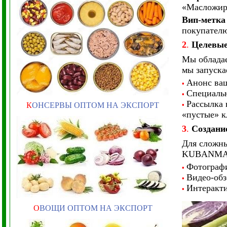
«Масложиро
Вип-метка
покупателю
2
.
Целевые
Мы обладае
мы запуска
Анонс ваш
•
Специальн
•
Рассылка 
К
ОНСЕРВЫ ОПТОМ НА ЭКСПОРТ
•
«пустые» к
3
.
Создани
Для сложны
KUBANMAKL
Фотографи
•
Видео-обз
•
Интеракти
•
О
ВОЩИ ОПТОМ НА ЭКСПОРТ