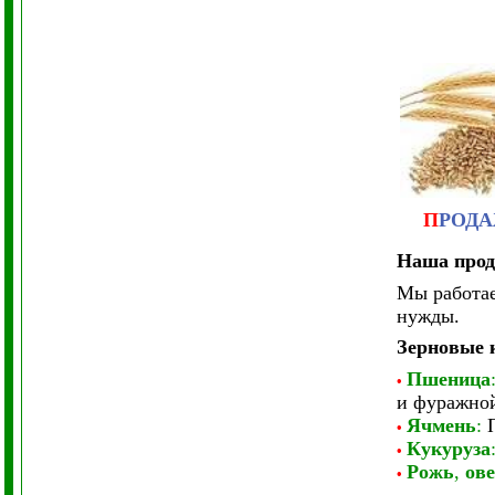
П
РОД
Наша прод
Мы работае
нужды.
Зерновые 
Пшеница
•
и фуражно
Ячмень
:
•
Кукуруза
•
Рожь
,
ове
•