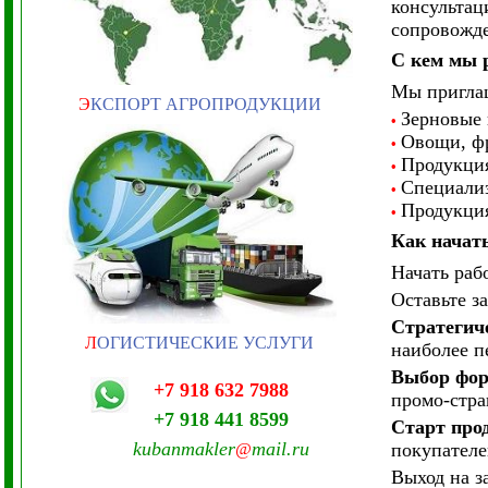
консультац
сопровожде
С кем мы 
Мы приглаш
Э
КСПОРТ АГРОПРОДУКЦИИ
Зерновые 
•
Овощи, фр
•
Продукция
•
Специализ
•
Продукция
•
Как начат
Начать раб
Оставьте з
Стратегич
Л
ОГИСТИЧЕСКИЕ УСЛУГИ
наиболее п
Выбор фор
+7 918 632 7988
промо-стра
+7 918 441 8599
Старт про
kubanmakler
mail.ru
покупателе
@
Выход на з