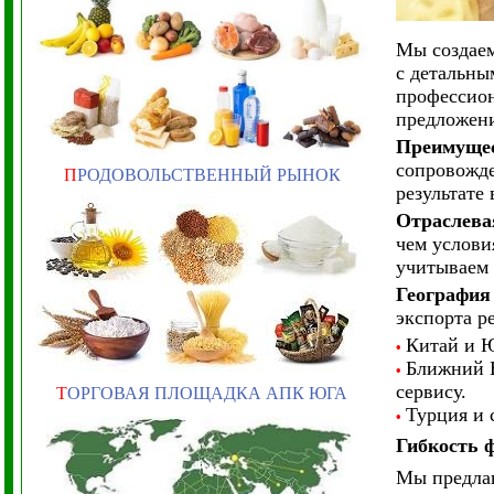
Мы создаем
с детальны
профессион
предложен
Преимущес
сопровожде
П
РОДОВОЛЬСТВЕННЫЙ РЫНОК
результате
Отраслева
чем услови
учитываем 
География
экспорта р
Китай и 
•
Ближний 
•
сервису.
Т
ОРГОВАЯ ПЛОЩАДКА АПК ЮГА
Турция и 
•
Гибкость 
Мы предлаг