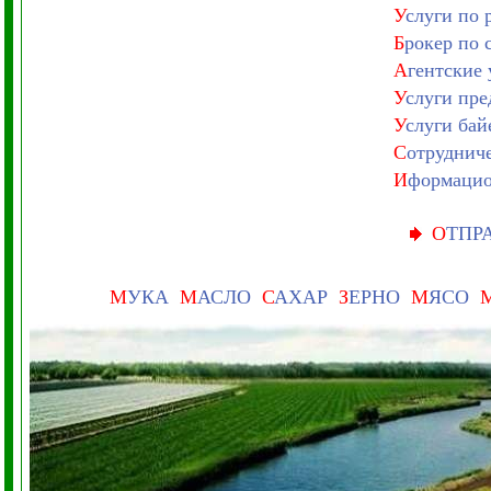
У
слуги по
Б
рокер по 
А
гентские 
У
слуги пре
У
слуги ба
С
отрудниче
И
формацио
О
ТПР
М
УКА
М
АСЛО
С
АХАР
З
ЕРНО
М
ЯСО