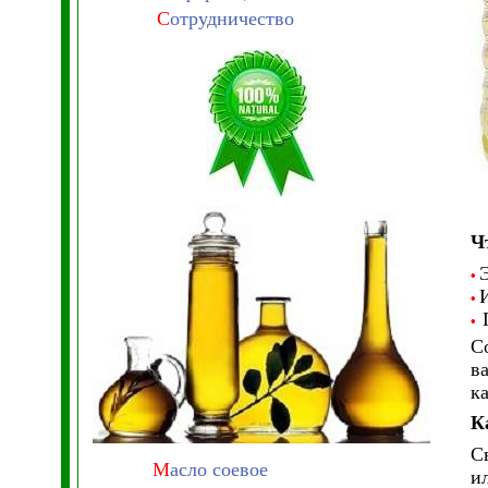
С
отрудничество
Ч
•
•
•
С
в
к
К
С
М
асло соевое
и