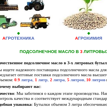
А
ГРОТЕХНИКА
А
ГРОХИМИЯ
ПОДСОЛНЕЧНОЕ МАСЛО В
3
ЛИТРОВЫ
ачественное подсолнечное масло в 3-х литровых бутыл
ы ищете надежного поставщика подсолнечного масла для
редлагает оптовые поставки подсолнечного масла высшег
бъемом:
0
.
9
литра
,
1
литр
,
2
литра
,
5
литров
,
10
литров
очему выбирают нас
:
ачество
: Мы заботимся о каждом этапе производства. Н
онтроль качества и соответствует международным стандар
добная упаковка
:
Бутылки объемом 3 литра обеспечивают