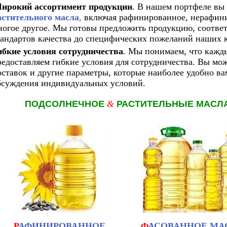
ирокий ассортимент продукции
.
В нашем портфеле вы
астительного масла
,
включая рафинированное, нерафини
ногое другое. Мы готовы предложить продукцию, соотв
тандартов качества до специфических пожеланий наших 
ибкие условия сотрудничества
.
Мы понимаем, что кажды
редоставляем гибкие условия для сотрудничества. Вы мож
оставок и другие параметры, которые наиболее удобно ва
бсуждения индивидуальных условий.
ПОДСОЛНЕЧНОЕ
&
РАСТИТЕЛЬНЫЕ МАСЛ
Р
АФИНИРОВАННОЕ
Ф
АСОВАННОЕ МА