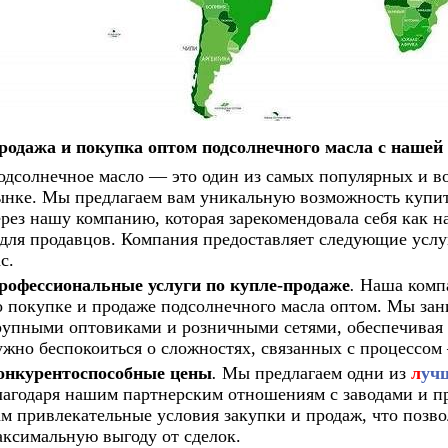
родажа и покупка оптом подсолнечного масла с нашей
одсолнечное масло — это один из самых популярных и в
ынке. Мы предлагаем вам уникальную возможность купит
ерез нашу компанию, которая зарекомендовала себя как н
 для продавцов. Компания предоставляет следующие услу
с.
рофессиональные услуги по купле-продаже
.
Наша компа
о покупке и продаже подсолнечного масла оптом. Мы зан
рупными оптовиками и розничными сетями, обеспечивая 
ужно беспокоиться о сложностях, связанных с процессом
онкурентоспособные цены
.
Мы предлагаем одни из
л
учш
лагодаря нашим партнерским отношениям с заводами и п
ам привлекательные условия закупки и продаж, что позв
аксимальную выгоду от сделок.