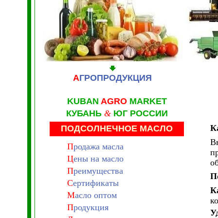
А
ГРОПРОДУКЦИЯ
KUBAN
AGRO
MARKET
КУБАНЬ
&
ЮГ РОССИИ
К
ПОДСОЛНЕЧНОЕ МАСЛО
В
П
родажа масла
п
Ц
ены на масло
о
П
реимущества
П
С
ертификаты
К
М
асло оптом
к
П
родукция
У