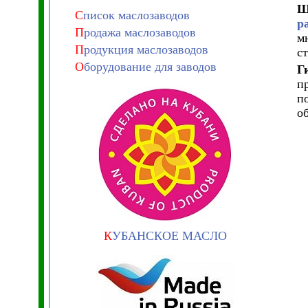
Ш
С
писок маслозаводов
р
П
родажа маслозаводов
м
П
родукция маслозаводов
с
О
борудование для заводов
Г
п
п
о
К
УБАНСКОЕ МАСЛО