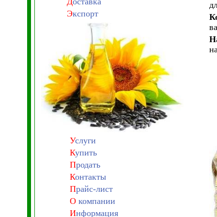
Д
оставка
д
Э
кспорт
К
в
Н
н
У
слуги
К
упить
П
родать
К
онтакты
П
райс-лист
О
компании
И
нформация