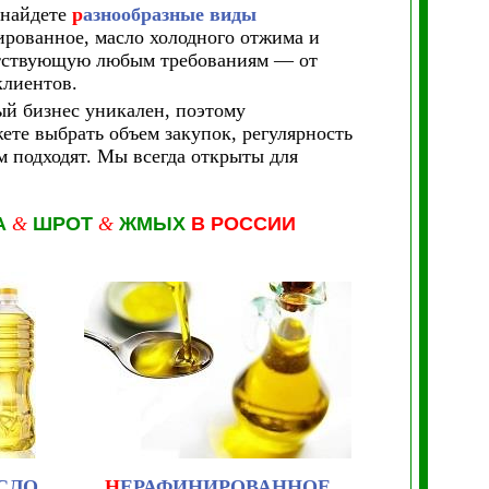
 найдете
р
азнообразные виды
рованное, масло холодного отжима и
етствующую любым требованиям — от
клиентов.
й бизнес уникален, поэтому
ете выбрать объем закупок, регулярность
м подходят. Мы всегда открыты для
А
&
ШРОТ
&
ЖМЫХ
В РОССИИ
СЛО
Н
ЕРАФИНИРОВАННОЕ