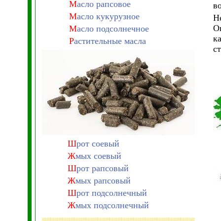
М
асло рапсовое
в
М
асло кукурузное
Н
О
М
асло подсолнечное
к
Р
астительные масла
с
Ш
рот соевый
Ж
мых соевый
Ш
рот рапсовый
Ж
мых рапсовый
Ш
рот подсолнечный
Ж
мых подсолнечный