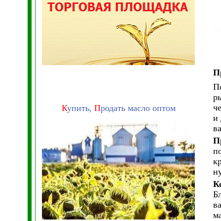
П
П
р
ч
К
упить,
П
родать масло оптом
и
ва
П
п
к
н
К
Б
в
м