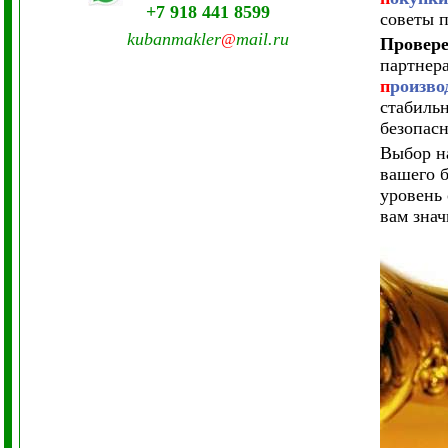
+7 918 441 8599
советы 
kubanmakler
mail.ru
@
Провер
партнер
п
роизво
стабиль
безопасн
Выбор н
вашего 
уровень 
вам зна