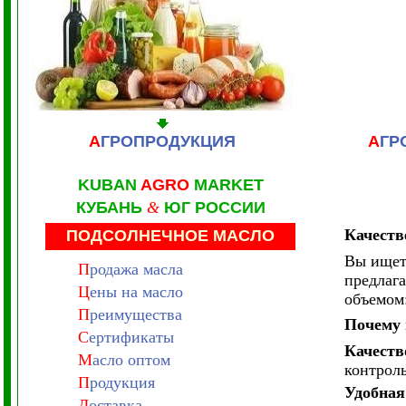
А
ГРОПРОДУКЦИЯ
А
ГР
KUBAN
AGRO
MARKET
КУБАНЬ
&
ЮГ РОССИИ
Качеств
ПОДСОЛНЕЧНОЕ МАСЛО
Вы ищет
П
родажа масла
предлага
Ц
ены на масло
объемом
П
реимущества
Почему 
С
ертификаты
Качеств
М
асло оптом
контроль
П
родукция
Удобная
Д
оставка