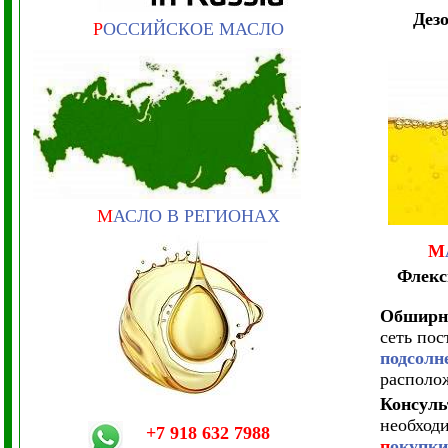
Дез
Р
ОССИЙСКОЕ МАСЛО
М
АСЛО В РЕГИОНАХ
М
Флекс
Обширна
сеть по
подсолн
располож
Консуль
необход
+7 918 632 7988
п
окупки