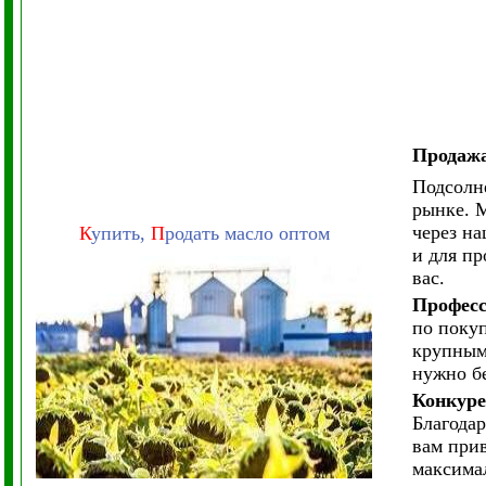
Продажа
Подсолн
рынке. 
через на
К
упить,
П
родать масло оптом
и для п
вас.
Професс
по поку
крупным
нужно б
Конкуре
Благода
вам при
максима