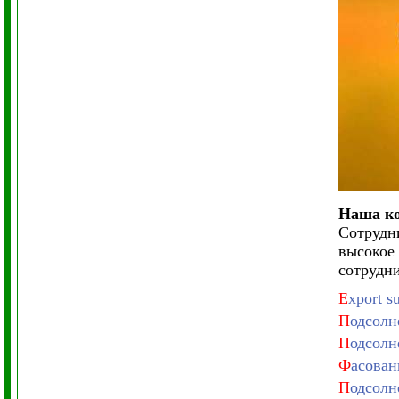
Наша ко
Сотрудн
высокое
сотрудни
E
xport s
П
одсолн
П
одсолн
Ф
асован
П
одсолн