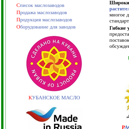
Широкий
С
писок маслозаводов
растите
П
родажа маслозаводов
многое 
П
родукция маслозаводов
стандар
О
борудование для заводов
Гибкие 
предоста
поставок
обсужде
К
УБАНСКОЕ МАСЛО
Р
А