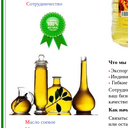
С
отрудничество
Что мы 
Экспорт
•
Индиви
•
Гибкие
•
Сотрудни
ваш бизн
качеств
Как нач
Связатьс
М
асло соевое
или оста