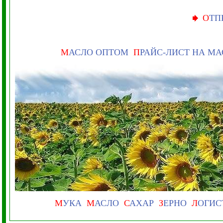
О
ТП
М
АСЛО ОПТОМ
П
РАЙС-ЛИСТ НА М
М
УКА
М
АСЛО
С
АХАР
З
ЕРНО
Л
ОГИС