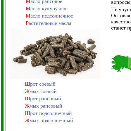
М
асло рапсовое
вопросы
М
асло кукурузное
Не упус
Оптовая 
М
асло подсолнечное
качество
Р
астительные масла
станет п
Ш
рот соевый
Ж
мых соевый
Ш
рот рапсовый
Ж
мых рапсовый
Ш
рот подсолнечный
Ж
мых подсолнечный