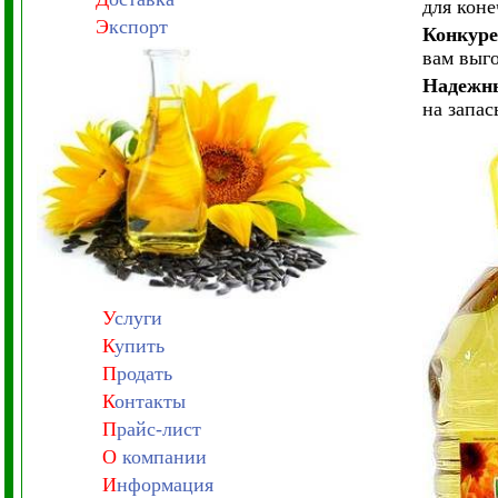
для коне
Э
кспорт
Конкур
вам выг
Надежны
на запа
У
слуги
К
упить
П
родать
К
онтакты
П
райс-лист
О
компании
И
нформация