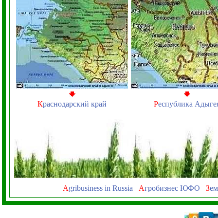
К
раснодарский край
Р
еспублика Адыге
A
gribusiness in Russia
А
гробизнес ЮФО
З
ем