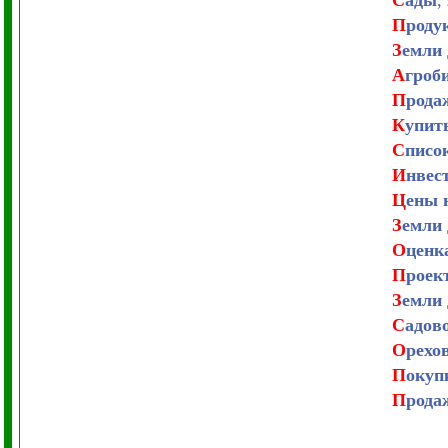
С
ады
,
П
роду
З
емли 
А
гроб
П
рода
К
упит
С
писо
И
нвес
Ц
ены 
З
емли 
О
ценк
П
роек
З
емли
С
адов
О
рехо
П
окуп
П
рода