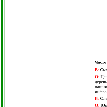
Часто
В
:
Ско
О
:
Цен
деревь
пашни 
инфрас
В
:
Сло
О
:
Юри