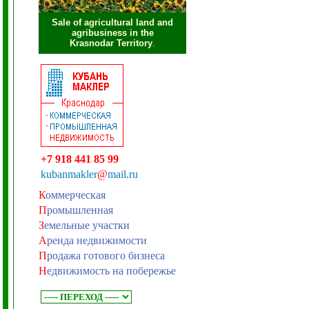
Sale of agricultural land and
agribusiness in the
Krasnodar Territory
.
+7 918 441 85 99
kubanmakler
@
mail.ru
К
оммерческая
П
ромышленная
З
емельные участки
А
ренда недвижимости
П
родажа готового бизнеса
Н
едвижимость на побережье