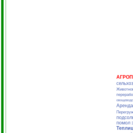
АГРО
сельхо
Животно
перерабо
овощеводс
Аренд
Перегруж
подсол
помол 
Тепли