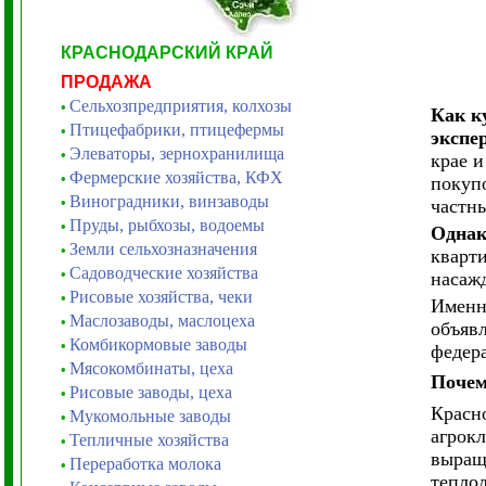
КРАСНОДАРСКИЙ КРАЙ
ПРОДАЖА
Сельхозпредприятия, колхозы
•
Как к
Птицефабрики, птицефермы
•
эксп
Элеваторы, зернохранилища
•
крае и
Фермерские хозяйства, КФХ
•
покуп
Виноградники, винзаводы
•
частны
Пруды, рыбхозы, водоемы
•
Однак
Земли сельхозназначения
•
кварт
Садоводческие хозяйства
•
насажд
Рисовые хозяйства, чеки
•
Именн
Маслозаводы, маслоцеха
•
объяв
Комбикормовые заводы
•
федера
Мясокомбинаты, цеха
•
Почем
Рисовые заводы, цеха
•
Красно
Мукомольные заводы
•
агрок
Тепличные хозяйства
•
выращи
Переработка молока
•
теплол