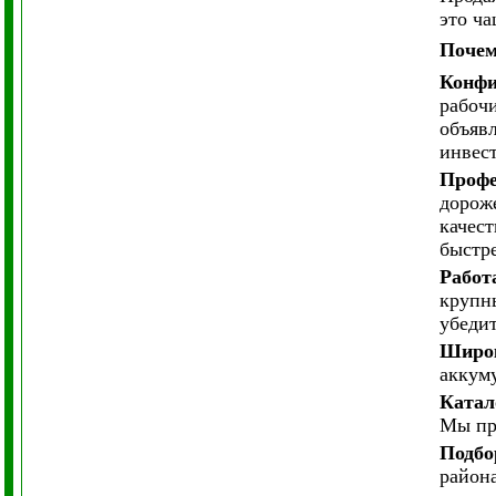
это ча
Почем
Конфи
рабоч
объявл
инвес
Профе
дорож
качест
быстре
Работ
крупны
убеди
Широк
аккуму
Ката
Мы пр
Подбо
район