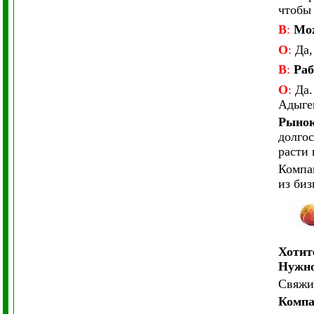
чтобы
В
:
Мож
О
:
Да,
В
:
Раб
О
:
Да.
Адыге
Рынок
долгос
расти 
Компа
из би
Хотит
Нужно
Свяжит
Компа