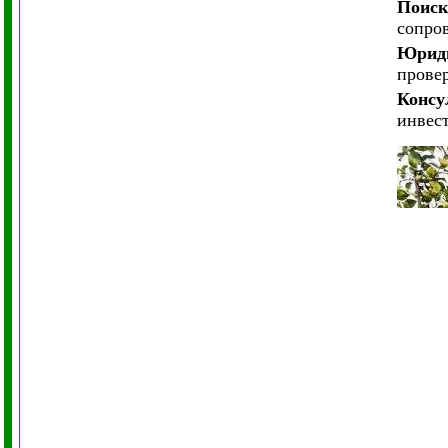
Поиск
сопро
Юриди
провер
Консу
инвес