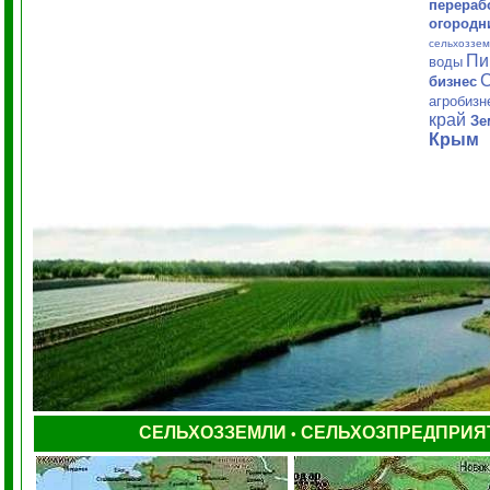
перераб
огородн
сельхоззем
Пи
воды
С
бизнес
агробиз
край
Зе
Крым
СЕЛЬХОЗЗЕМЛИ
СЕЛЬХОЗПРЕДПРИЯ
•