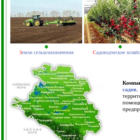
З
емли сельхозназначения
С
адоводческие хозяй
Комп
садов
,
террит
помощь
предпр