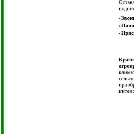
Оставл
подпис
Звон
•
Пиш
•
Прис
•
Красн
агроп
клима
сельск
приоб
интенс