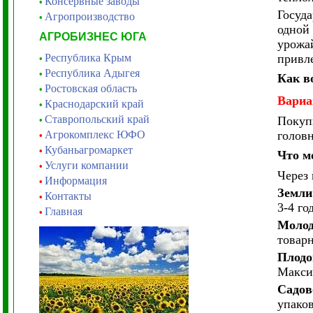
Консервные заводы
•
Госуда
Агропроизводство
•
одной
АГРОБИЗНЕС ЮГА
урожа
Республика Крым
привл
•
Республика Адыгея
•
Как в
Ростовская область
•
Вариа
Краснодарский край
•
Ставропольский край
Покупк
•
Агрокомплекс ЮФО
головн
•
Кубаньагромаркет
•
Что м
Услуги компании
•
Через
Информация
•
Земли
Контакты
•
3-4 го
Главная
•
Моло
товарн
Плодо
Макси
Садов
упаков