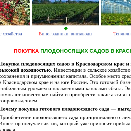
е хозяйства
В
иноградники, винзаводы
Т
епличн
ПОКУПКА
ПЛОДОНОСЯЩИХ САДОВ
В КРАС
Покупка плодоносящих садов в Краснодарском крае и н
высокой доходностью
. Инвестиции в сельское хозяйств
сохранения и приумножения капитала. Особое место сре
в Краснодарском крае и на юге России. Это готовый биз
стабильным урожаем и налаженными каналами сбыта.
помогают инвесторам найти и приобрести такие активы
сопровождением.
Почему покупка готового плодоносящего сада — выго
Приобретение плодоносящего сада принципиально отличае
Инвестор получает актив, который уже приносит прибыл
урожая.