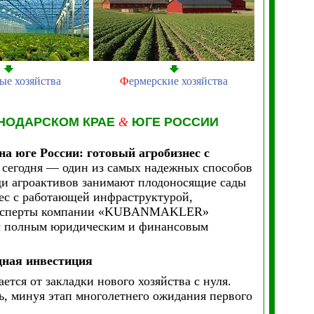
ые хозяйства
Ф
ермерские хозяйства
НОДАРСКОМ КРАЕ
&
ЮГЕ РОССИИ
а юге России: готовый агробизнес с
о сегодня — один из самых надежных способов
ди агроактивов занимают плодоносящие сады
нес с работающей инфраструктурой,
 Эксперты компании «KUBANMAKLER»
 с полным юридическим и финансовым
дная инвестиция
тся от закладки нового хозяйства с нуля.
ь, минуя этап многолетнего ожидания первого