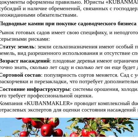
документы оформлены правильно. Юристы «KUBANMAK
субсидий и наличие обременений, связанных с господдер
неожиданными обязательствами.
Подводные камни при покупке садоводческого бизнеса
Рынок готовых садов имеет свою специфику, и неподгот
серьезными рисками:
Статус земель
: земли сельхозназначения имеют особый 
земель, вид разрешенного использования и отсутствие сп
Возраст насаждений
: плодовые деревья имеют ограниче
точно знать, сколько лет саду и сколько лет он еще будет
Сортовой состав
: популярность сортов меняется. Сад с
раскорчевки и перезакладки, что потребует дополнитель
Состояние инфраструктуры
: системы орошения, холоди
это требует профессиональной оценки.
Компания «KUBANMAKLER» проводит комплексный due di
отраслевых экспертов для оценки состояния насаждений