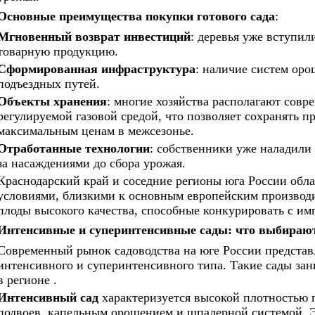
Основные преимущества покупки готового сада
:
Мгновенный возврат инвестиций
: деревья уже вступил
товарную продукцию.
Сформированная инфраструктура
: наличие систем оро
подъездных путей.
Объекты хранения
: многие хозяйства располагают со
регулируемой газовой средой, что позволяет сохранять п
максимальным ценам в межсезонье.
Отработанные технологии
: собственники уже наладили
за насаждениями до сбора урожая.
Краснодарский край и соседние регионы юга России об
условиями, близкими к основным европейским производ
плоды высокого качества, способные конкурировать с и
Интенсивные и суперинтенсивные сады: что выбираю
Современный рынок садоводства на юге России предста
интенсивного и суперинтенсивного типа. Такие сады за
в регионе .
Интенсивный сад
характеризуется высокой плотностью 
подвоев, капельным орошением и шпалерной системой. Э