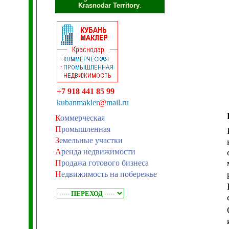
Krasnodar Territory
.
+7 918 441 85 99
kubanmakler
@
mail.ru
К
оммерческая
П
ромышленная
З
емельные участки
А
ренда недвижимости
П
родажа готового бизнеса
Н
едвижимость на побережье