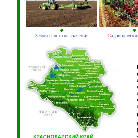
З
емли сельхозназначения
С
адоводчески
КРАСНОДАРСКИЙ КРАЙ