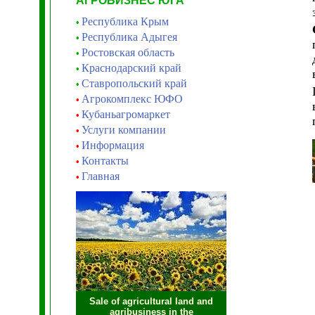
АГРОБИЗНЕС ЮГА
Республика Крым
•
Республика Адыгея
•
Ростовская область
•
Краснодарский край
•
Ставропольский край
•
Агрокомплекс ЮФО
•
Кубаньагромаркет
•
Услуги компании
•
Информация
•
Контакты
•
Главная
•
Sale of agricultural land and
agribusiness in the