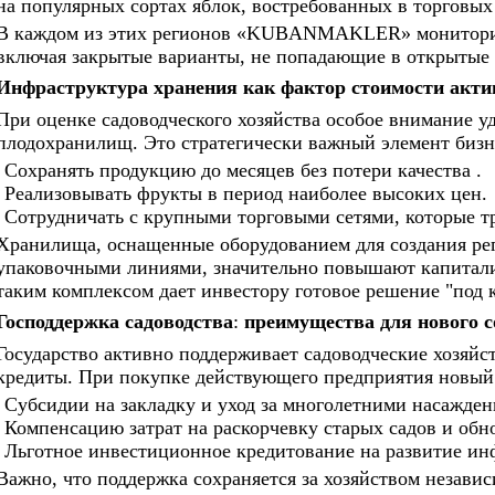
на популярных сортах яблок, востребованных в торговых 
В каждом из этих регионов «KUBANMAKLER» мониторит 
включая закрытые варианты, не попадающие в открытые 
Инфраструктура хранения как фактор стоимости акти
При оценке садоводческого хозяйства особое внимание 
плодохранилищ. Это стратегически важный элемент бизн
Сохранять продукцию до месяцев без потери качества .
•
Реализовывать фрукты в период наиболее высоких цен.
•
Сотрудничать с крупными торговыми сетями, которые тр
•
Хранилища, оснащенные оборудованием для создания ре
упаковочными линиями, значительно повышают капитализ
таким комплексом дает инвестору готовое решение "под 
Господдержка садоводства
:
преимущества для нового 
Государство активно поддерживает садоводческие хозяйст
кредиты. При покупке действующего предприятия новый 
Субсидии на закладку и уход за многолетними насажден
•
Компенсацию затрат на раскорчевку старых садов и обно
•
Льготное инвестиционное кредитование на развитие ин
•
Важно, что поддержка сохраняется за хозяйством независ