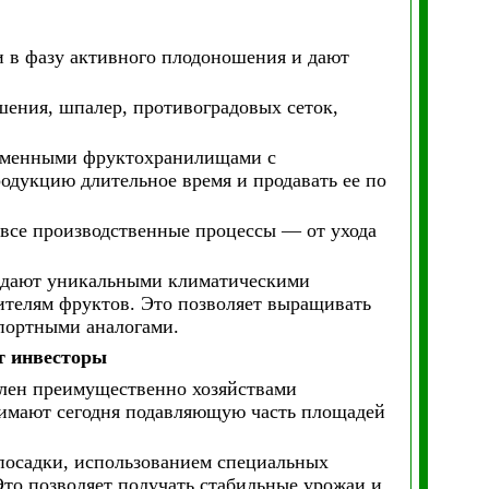
и в фазу активного плодоношения и дают
шения, шпалер, противоградовых сеток,
временными фруктохранилищами с
родукцию длительное время и продавать ее по
 все производственные процессы — от ухода
ладают уникальными климатическими
ителям фруктов. Это позволяет выращивать
мпортными аналогами.
т инвесторы
влен преимущественно хозяйствами
нимают сегодня подавляющую часть площадей
посадки, использованием специальных
то позволяет получать стабильные урожаи и