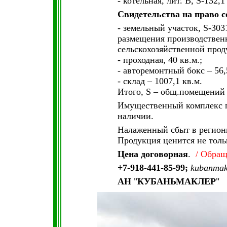
- котельная, лит. В, S-132,1
Свидетельства на право с
- земельный участок, S-303
размещения производственн
сельскохозяйственной прод
- проходная, 40 кв.м.;
- авторемонтный бокс – 56,5
- склад – 1007,1 кв.м.
Итого, S – общ.помещений =
Имущественный комплекс п
наличии.
Налаженный сбыт в регионы
Продукция ценится не толь
Цена договорная
.
/ Обращ
+7-918-441-85-99;
kubanmak
АН
"
КУБАНЬМАКЛЕР
"