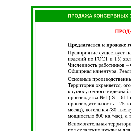
ПРОДАЖА КОНСЕРВНЫХ З
ПРОД
Предлагается к продаже г
Предприятие существует на
изделий по ГОСТ и ТУ, яв
Численность работников – 
Обширная клиентура. Реали
Основные производственны
Территория охраняется, о
круглосуточного видеонабл
производства №1 ( S = 611 
производительность – 25 то
месяц), котельная (80 тыс.
мощностью 800 кв./час), а
Вспомогательная территори
под складские нужды и для