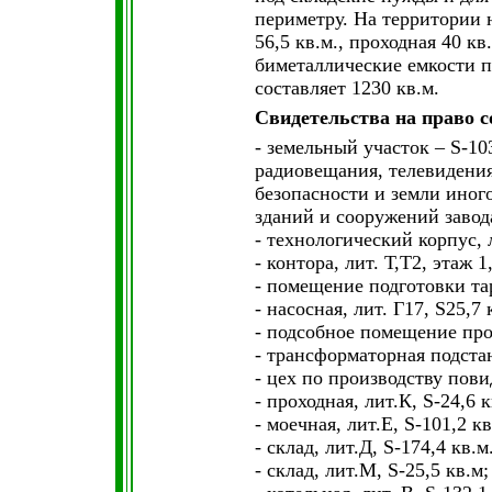
периметру. На территории н
56,5 кв.м., проходная 40 кв
биметаллические емкости п
составляет 1230 кв.м.
Свидетельства на право с
- земельный участок – S-10
радиовещания, телевидения
безопасности и земли иног
зданий и сооружений завод
- технологический корпус, л
- контора, лит. Т,Т2, этаж 1
- помещение подготовки тар
- насосная, лит. Г17, S25,7 
- подсобное помещение прои
- трансформаторная подстан
- цех по производству повид
- проходная, лит.К, S-24,6 к
- моечная, лит.Е, S-101,2 кв
- склад, лит.Д, S-174,4 кв.м.
- склад, лит.М, S-25,5 кв.м;