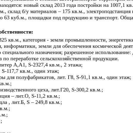
аходятся: новый склад 2013 года постройки на 1007,1 кв
.м., склад б/у материалов – 175 кв.м., электроподстанция 
о 63 куб.м., площадки под продукцию и транспорт. Общ
обственности:
325 кв.м., категория - земли промышленности, энергетики
, информатики, земли для обеспечения космической деят
о специального назначения; разрешенное использование:
а по переработке сельскохозяйственной продукции.
итер А,А1, S-2327,4 кв.м., 2 этажа;
, S-117,7 кв.м., один этаж;
ы для полуфабрикатов, лит. Г8, S-91,1 кв.м., один этаж;
кв.м.;
зводственного цеха, лит.Г20, S-300,2 кв.м.;
ция – лит.О, S-11,2 кв.м.;
ла , лит.Б, S – 249,8 кв.м.;
в.м.;
.м.;
;