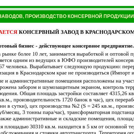
АВОДОВ, ПРОИЗВОДСТВО КОНСЕРВНОЙ ПРОДУКЦИИ
АЕТСЯ
КОНСЕРВНЫЙ ЗАВОД
В КРАСНОДАРСКОМ
отовый бизнес - действующее консервное предприятие
 рынке более 10 лет, занимается выработкой и оптовой 
ляется одним из ведущих в ЮФО производителей консерв
67 человека. Вырабатывает следующую продукцию: перер
зация в Краснодарском крае не производиться (Импорт и
е и административные помещения расположены на участ
горожена забором и шумозащитным экраном, контроль те
юдения. Общая площадь застройки составляет 4315,26 кв.
кв.м., производительность 1720 банок в час), цех перераб
нн в сутки), цех производства №2 (S = 245 кв.м., произв
куб/месяц, 3 тонны пара/час), трансформаторная подстан
 также административные и складские помещения, площа
я площадью 30310 кв.м. находится в 5 км от основной т
 обслуживания и стоянки автотранспорта. Территория ог