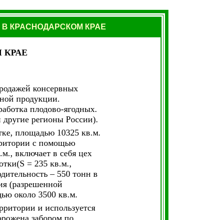
 В КРАСНОДАРСКОМ КРАЕ
 КРАЕ
.
продажей консервных
ной продукции.
аботка плодово-ягодных.
 другие регионы России).
ке, площадью 10325 кв.м.
рритории с помощью
м., включает в себя цех
отки(S = 235 кв.м.,
одительность – 550 тонн в
ция (разрешенной
дью около 3500 кв.м.
ерритории и используется
орожена забором по