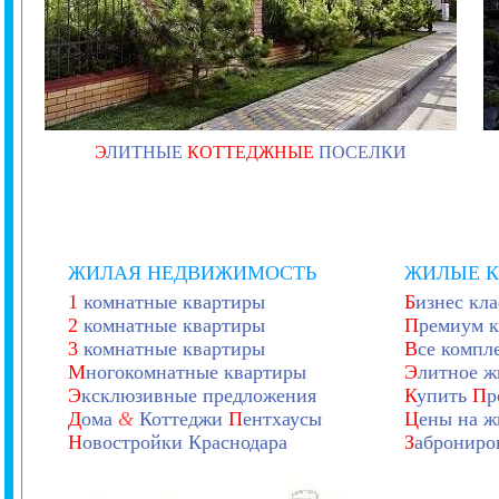
Э
ЛИТНЫЕ
КОТТЕДЖНЫЕ
ПОСЕЛКИ
ЖИЛАЯ НЕДВИЖИМОСТЬ
ЖИЛЫЕ 
1
комнатные квартиры
Б
изнес кла
2
комнатные квартиры
П
ремиум к
3
комнатные квартиры
В
се компл
М
ногокомнатные квартиры
Э
литное ж
Э
ксклюзивные предложения
К
упить
П
р
Д
ома
&
Коттеджи
П
ентхаусы
Ц
ены на ж
Н
овостройки Краснодара
З
аброниро