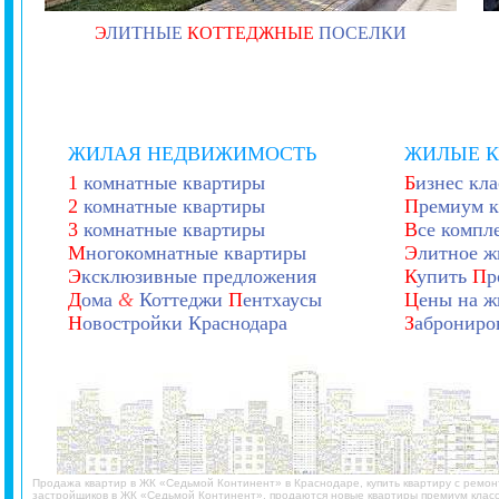
Э
ЛИТНЫЕ
КОТТЕДЖНЫЕ
ПОСЕЛКИ
ЖИЛАЯ НЕДВИЖИМОСТЬ
ЖИЛЫЕ 
1
комнатные квартиры
Б
изнес кла
2
комнатные квартиры
П
ремиум к
3
комнатные квартиры
В
се компл
М
ногокомнатные квартиры
Э
литное ж
Э
ксклюзивные предложения
К
упить
П
р
Д
ома
&
Коттеджи
П
ентхаусы
Ц
ены на ж
Н
овостройки Краснодара
З
аброниро
Продажа квартир в ЖК «Седьмой Континент» в Краснодаре, купить квартиру с ремо
застройщиков в ЖК «Седьмой Континент», продаются новые квартиры премиум клас