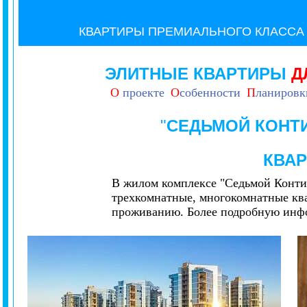
КВАРТИРЫ ПРЕМИАЛЬНОГО КЛАСС
ЭЛИТНЫЕ КВАРТИРЫ
Д
О
проекте
О
собенности
П
ланировк
"
СЕДЬМОЙ КОНТ
КВА
В жилом комплексе "Седьмой Конти
трехкомнатные, многокомнатные кв
проживанию. Более подробную инф