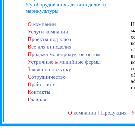
б/у оборудования для виноделия и
марикультуры
О
компании
Н
м
У
слуги компании
с
П
роекты под ключ
к
В
се для виноделия
о
П
родажа морепродуктов оптом
в
У
стричные
мидийные фермы
к
&
с
З
аявка на покупку
о
С
отрудничество
э
П
райс-лист
п
К
онтакты
Г
лавная
О
компании
П
родукция
У
|
|