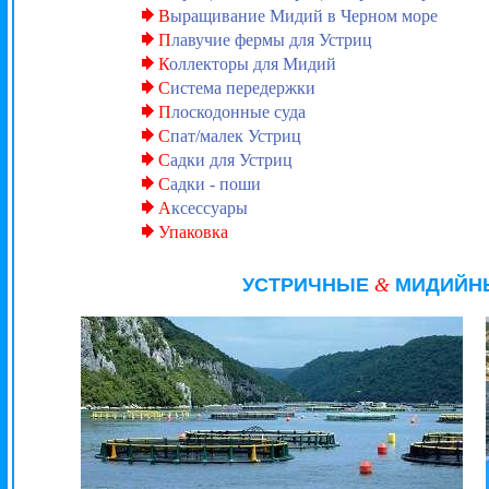
В
ыращивание Мидий в Черном море
П
лавучие фермы для Устриц
К
оллекторы для Мидий
С
истема передержки
П
лоскодонные суда
С
пат/малек Устриц
С
адки для Устриц
С
адки - поши
А
ксессуары
Упаковка
УСТРИЧНЫЕ
&
МИДИЙН