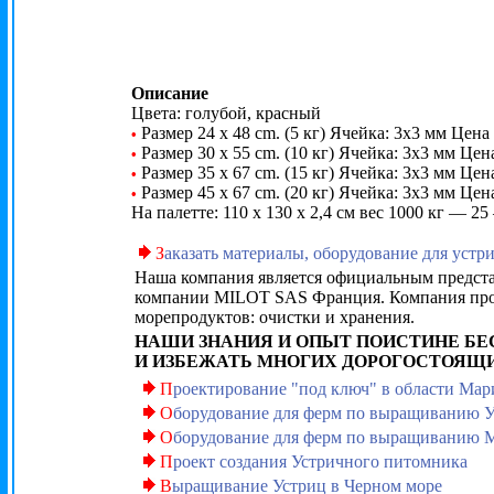
Описание
Цвета: голубой, красный
Размер 24 x 48 cm. (5 кг) Ячейка: 3х3 мм Цена
•
Размер 30 x 55 cm. (10 кг) Ячейка: 3х3 мм Цен
•
Размер 35 x 67 cm. (15 кг) Ячейка: 3х3 мм Цена
•
Размер 45 x 67 cm. (20 кг) Ячейка: 3х3 мм Цен
•
На палетте: 110 х 130 х 2,4 см вес 1000 кг — 2
З
аказать материалы, оборудование для устр
Наша компания является официальным предста
компании MILOT SAS Франция. Компания прои
морепродуктов: очистки и хранения.
НАШИ ЗНАНИЯ И ОПЫТ ПОИСТИНЕ БЕ
И ИЗБЕЖАТЬ МНОГИХ ДОРОГОСТОЯЩ
П
роектирование "под ключ" в области Ма
О
борудование для ферм по выращиванию 
О
борудование для ферм по выращиванию 
П
роект создания Устричного питомника
В
ыращивание Устриц в Черном море