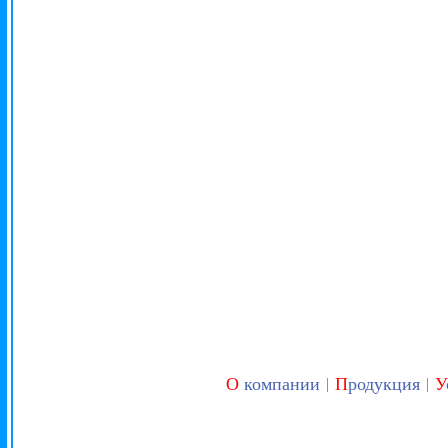
О
компании
П
родукция
У
|
|