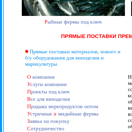
Р
ыбные фермы под ключ
ПРЯМЫЕ ПОСТАВКИ ПРЕ
Прямые поставки материалов, нового и
б/у оборудования для виноделия и
марикультуры
О
компании
Н
м
У
слуги компании
с
П
роекты под ключ
к
В
се для виноделия
о
П
родажа морепродуктов оптом
в
У
стричные
мидийные фермы
к
&
с
З
аявка на покупку
о
С
отрудничество