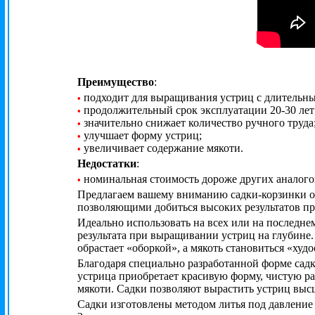
Преимущество
:
подходит для выращивания устриц с длительным
•
продолжительный срок эксплуатации 20-30 лет
•
значительно снижает количество ручного труда
•
улучшает форму устриц;
•
увеличивает содержание мякоти.
•
Недостатки
:
номинальная стоимость дороже других аналогов
•
Предлагаем вашему вниманию садки-корзинки от
позволяющими добиться высоких результатов п
Идеально использовать на всех или на последне
результата при выращивании устриц на глубине. 
обрастает «оборкой», а мякоть становиться «худ
Благодаря специально разработанной форме садка
устрица приобретает красивую форму, чистую р
мякоти. Садки позволяют вырастить устриц выс
Садки изготовлены методом литья под давление