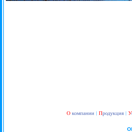
О
компании
П
родукция
У
|
|
О