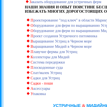
З
аказать оборудование для устричных ферм
НАШИ ЗНАНИЯ И ОПЫТ ПОИСТИНЕ БЕС
ИЗБЕЖАТЬ МНОГИХ ДОРОГОСТОЯЩИХ 
П
роектирование "под ключ" в области Мари
О
борудование для ферм по выращиванию Уст
О
борудование для ферм по выращиванию Ми
П
роект создания Устричного питомника
В
ыращивание Устриц в Черном море
В
ыращивание Мидий в Черном море
П
лавучие фермы для Устриц
К
оллекторы для Мидий
С
истема передержки
П
лоскодонные суда
С
пат/малек Устриц
С
адки для Устриц
Садки - поши
А
ксессуары
У
паковка
УСТРИЧНЫЕ
&
МИДИЙН