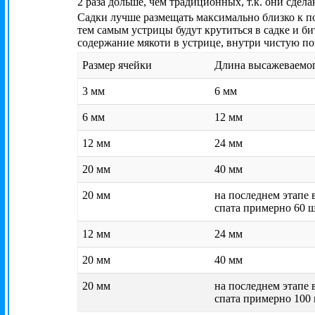
2 раза дольше, чем традиционных, т.к. они сдел
Садки лучше размещать максимально близко к по
тем самым устрицы будут крутиться в садке и би
содержание мякоти в устрице, внутри чистую п
Размер ячейки
Длина высажеваемог
3 мм
6 мм
6 мм
12 мм
12 мм
24 мм
20 мм
40 мм
20 мм
на последнем этапе
спата примерно 60 ш
12 мм
24 мм
20 мм
40 мм
20 мм
на последнем этапе
спата примерно 100 