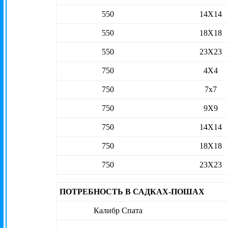
550
14X14
550
18X18
550
23X23
750
4Х4
750
7х7
750
9Х9
750
14Х14
750
18Х18
750
23Х23
ПОТРЕБНОСТЬ В САДКАХ-ПОШАХ
Калибр Спата