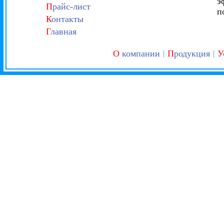
э
П
райс-лист
п
К
онтакты
Г
лавная
О
компании
П
родукция
У
|
|